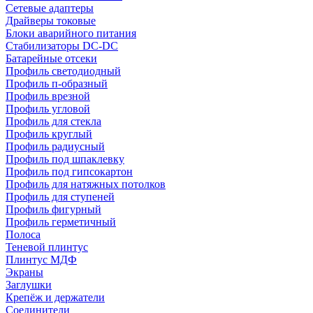
Сетевые адаптеры
Драйверы токовые
Блоки аварийного питания
Стабилизаторы DC-DC
Батарейные отсеки
Профиль светодиодный
Профиль п-образный
Профиль врезной
Профиль угловой
Профиль для стекла
Профиль круглый
Профиль радиусный
Профиль под шпаклевку
Профиль под гипсокартон
Профиль для натяжных потолков
Профиль для ступеней
Профиль фигурный
Профиль герметичный
Полоса
Теневой плинтус
Плинтус МДФ
Экраны
Заглушки
Крепёж и держатели
Соединители