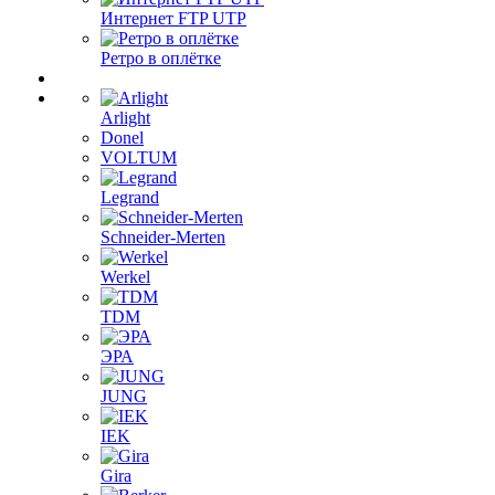
Интернет FTP UTP
Ретро в оплётке
Arlight
Donel
VOLTUM
Legrand
Schneider-Merten
Werkel
TDM
ЭРА
JUNG
IEK
Gira