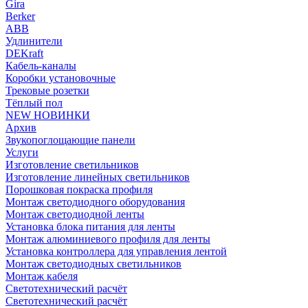
Gira
Berker
ABB
Удлинители
DEKraft
Кабель-каналы
Коробки установочные
Трековые розетки
Тёплый пол
NEW НОВИНКИ
Архив
Звукопоглощающие панели
Услуги
Изготовление светильников
Изготовление линейных светильников
Порошковая покраска профиля
Монтаж светодиодного оборудования
Монтаж светодиодной ленты
Установка блока питания для ленты
Монтаж алюминиевого профиля для ленты
Установка контроллера для управления лентой
Монтаж светодиодных светильников
Монтаж кабеля
Светотехнический расчёт
Светотехнический расчёт