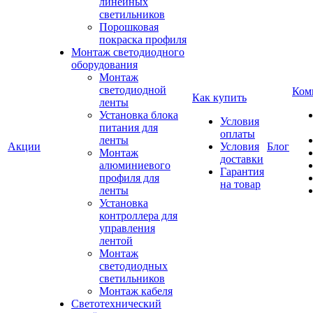
линейных
светильников
Порошковая
покраска профиля
Монтаж светодиодного
оборудования
Монтаж
светодиодной
Ком
Как купить
ленты
Установка блока
Условия
питания для
оплаты
ленты
Акции
Условия
Блог
Монтаж
доставки
алюминиевого
Гарантия
профиля для
на товар
ленты
Установка
контроллера для
управления
лентой
Монтаж
светодиодных
светильников
Монтаж кабеля
Светотехнический