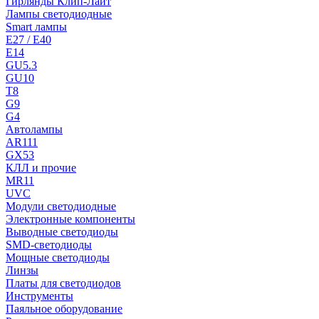
Гирлянды Клип-Лайт
Лампы светодиодные
Smart лампы
E27 / E40
E14
GU5.3
GU10
T8
G9
G4
Автолампы
AR111
GX53
КЛЛ и прочие
MR11
UVC
Модули светодиодные
Электронные компоненты
Выводные светодиоды
SMD-светодиоды
Мощные светодиоды
Линзы
Платы для светодиодов
Инструменты
Паяльное оборудование