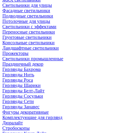
Светильники для улицы
Фасадные светильники
Подводные светильники
Потолочные для улицы
Светильники с эффектами
Переносные светильники
Грунтовые светильники
Консольные светильники
Ландшафтные светильники
Прожекторы
Светильники промышленные
Праздничный декор
Гирлянды Бахрома
Гирлянды Нить
Гирлянды Роса
Гирлянды Шарики
Гирлянды Белт-Лайт
Гирлянды Сосульки
Гирлянды Сети
Гирлянды Занавес
Фигуры декоративные
Комплектующие для гирлянд
Дюралайт
Стробоскопы