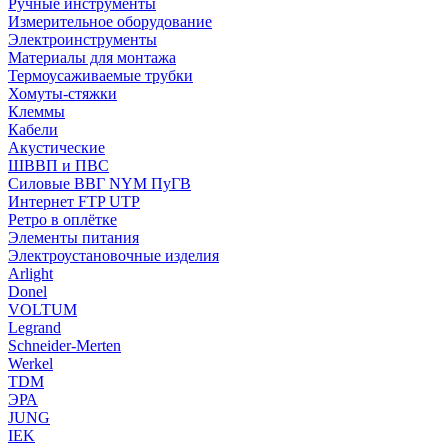
Ручные инструменты
Измерительное оборудование
Электроинструменты
Материалы для монтажа
Термоусаживаемые трубки
Хомуты-стяжки
Клеммы
Кабели
Акустические
ШВВП и ПВС
Силовые ВВГ NYM ПуГВ
Интернет FTP UTP
Ретро в оплётке
Элементы питания
Электроустановочные изделия
Arlight
Donel
VOLTUM
Legrand
Schneider-Merten
Werkel
TDM
ЭРА
JUNG
IEK