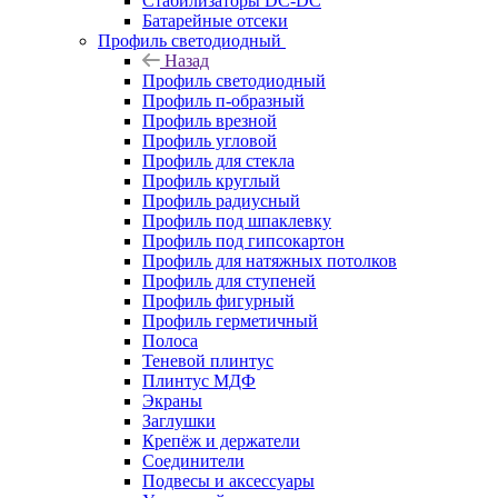
Стабилизаторы DC-DC
Батарейные отсеки
Профиль светодиодный
Назад
Профиль светодиодный
Профиль п-образный
Профиль врезной
Профиль угловой
Профиль для стекла
Профиль круглый
Профиль радиусный
Профиль под шпаклевку
Профиль под гипсокартон
Профиль для натяжных потолков
Профиль для ступеней
Профиль фигурный
Профиль герметичный
Полоса
Теневой плинтус
Плинтус МДФ
Экраны
Заглушки
Крепёж и держатели
Соединители
Подвесы и аксессуары