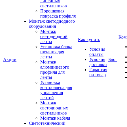
линейных
светильников
Порошковая
покраска профиля
Монтаж светодиодного
оборудования
Монтаж
светодиодной
Ком
Как купить
ленты
Установка блока
Условия
питания для
оплаты
ленты
Акции
Условия
Блог
Монтаж
доставки
алюминиевого
Гарантия
профиля для
на товар
ленты
Установка
контроллера для
управления
лентой
Монтаж
светодиодных
светильников
Монтаж кабеля
Светотехнический