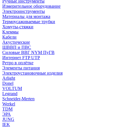
Ручные инструменты
Измерительное оборудование
Электроинструменты
Материалы для монтажа
Термоусаживаемые трубки
Хомуты-стяжки
Клеммы
Кабели
Акустические
ШВВП и ПВС
Силовые ВВГ NYM ПуГВ
Интернет FTP UTP
Ретро в оплётке
Элементы питания
Электроустановочные изделия
Arlight
Donel
VOLTUM
Legrand
Schneider-Merten
Werkel
TDM
ЭРА
JUNG
IEK