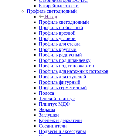
Стабилизаторы DC-DC
Батарейные отсеки
Профиль светодиодный
Назад
Профиль светодиодный
Профиль п-образный
Профиль врезной
Профиль угловой
Профиль для стекла
Профиль круглый
Профиль радиусный
Профиль под шпаклевку
Профиль под гипсокартон
Профиль для натяжных потолков
Профиль для ступеней
Профиль фигурный
Профиль герметичный
Полоса
Теневой плинтус
Плинтус МДФ
Экраны
Заглушки
Крепёж и держатели
Соединители
Подвесы и аксессуары