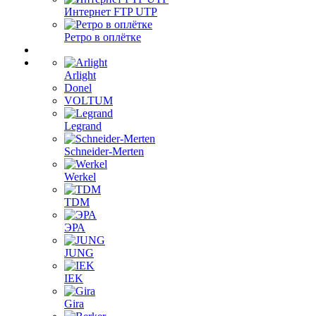
Интернет FTP UTP
Ретро в оплётке
Arlight
Donel
VOLTUM
Legrand
Schneider-Merten
Werkel
TDM
ЭРА
JUNG
IEK
Gira