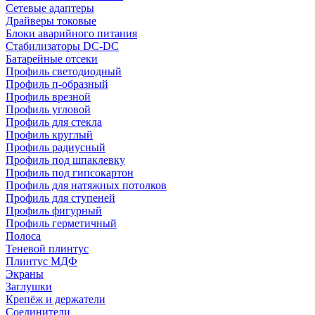
Сетевые адаптеры
Драйверы токовые
Блоки аварийного питания
Стабилизаторы DC-DC
Батарейные отсеки
Профиль светодиодный
Профиль п-образный
Профиль врезной
Профиль угловой
Профиль для стекла
Профиль круглый
Профиль радиусный
Профиль под шпаклевку
Профиль под гипсокартон
Профиль для натяжных потолков
Профиль для ступеней
Профиль фигурный
Профиль герметичный
Полоса
Теневой плинтус
Плинтус МДФ
Экраны
Заглушки
Крепёж и держатели
Соединители