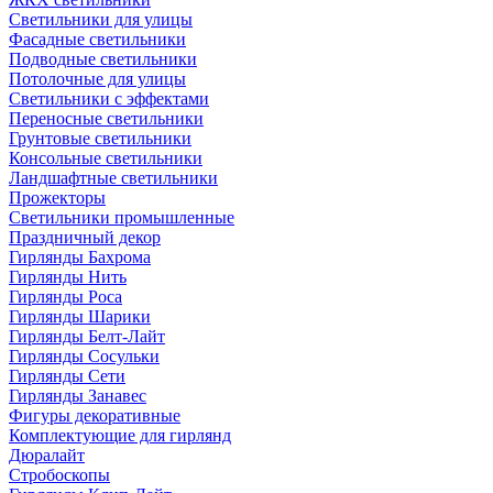
Светильники для улицы
Фасадные светильники
Подводные светильники
Потолочные для улицы
Светильники с эффектами
Переносные светильники
Грунтовые светильники
Консольные светильники
Ландшафтные светильники
Прожекторы
Светильники промышленные
Праздничный декор
Гирлянды Бахрома
Гирлянды Нить
Гирлянды Роса
Гирлянды Шарики
Гирлянды Белт-Лайт
Гирлянды Сосульки
Гирлянды Сети
Гирлянды Занавес
Фигуры декоративные
Комплектующие для гирлянд
Дюралайт
Стробоскопы