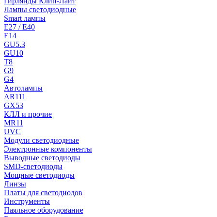
Гирлянды Клип-Лайт
Лампы светодиодные
Smart лампы
E27 / E40
E14
GU5.3
GU10
T8
G9
G4
Автолампы
AR111
GX53
КЛЛ и прочие
MR11
UVC
Модули светодиодные
Электронные компоненты
Выводные светодиоды
SMD-светодиоды
Мощные светодиоды
Линзы
Платы для светодиодов
Инструменты
Паяльное оборудование