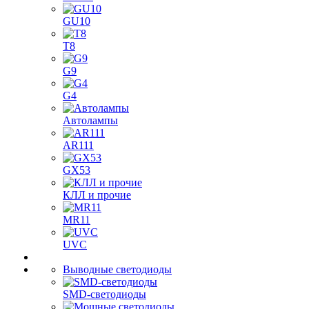
GU10
T8
G9
G4
Автолампы
AR111
GX53
КЛЛ и прочие
MR11
UVC
Выводные светодиоды
SMD-светодиоды