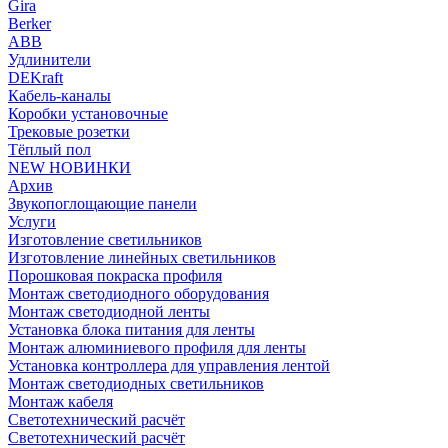
Gira
Berker
ABB
Удлинители
DEKraft
Кабель-каналы
Коробки установочные
Трековые розетки
Тёплый пол
NEW НОВИНКИ
Архив
Звукопоглощающие панели
Услуги
Изготовление светильников
Изготовление линейных светильников
Порошковая покраска профиля
Монтаж светодиодного оборудования
Монтаж светодиодной ленты
Установка блока питания для ленты
Монтаж алюминиевого профиля для ленты
Установка контроллера для управления лентой
Монтаж светодиодных светильников
Монтаж кабеля
Светотехнический расчёт
Светотехнический расчёт