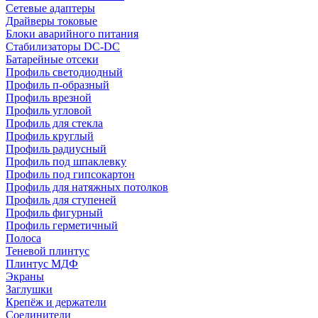
Сетевые адаптеры
Драйверы токовые
Блоки аварийного питания
Стабилизаторы DC-DC
Батарейные отсеки
Профиль светодиодный
Профиль п-образный
Профиль врезной
Профиль угловой
Профиль для стекла
Профиль круглый
Профиль радиусный
Профиль под шпаклевку
Профиль под гипсокартон
Профиль для натяжных потолков
Профиль для ступеней
Профиль фигурный
Профиль герметичный
Полоса
Теневой плинтус
Плинтус МДФ
Экраны
Заглушки
Крепёж и держатели
Соединители