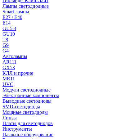
Гирлянды Клип-Лайт
Лампы светодиодные
Smart лампы
E27 / E40
E14
GU5.3
GU10
T8
G9
G4
Автолампы
AR111
GX53
КЛЛ и прочие
MR11
UVC
Модули светодиодные
Электронные компоненты
Выводные светодиоды
SMD-светодиоды
Мощные светодиоды
Линзы
Платы для светодиодов
Инструменты
Паяльное оборудование