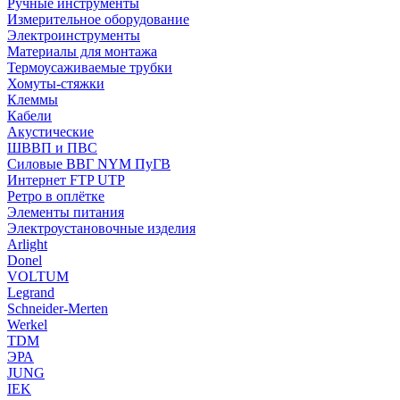
Ручные инструменты
Измерительное оборудование
Электроинструменты
Материалы для монтажа
Термоусаживаемые трубки
Хомуты-стяжки
Клеммы
Кабели
Акустические
ШВВП и ПВС
Силовые ВВГ NYM ПуГВ
Интернет FTP UTP
Ретро в оплётке
Элементы питания
Электроустановочные изделия
Arlight
Donel
VOLTUM
Legrand
Schneider-Merten
Werkel
TDM
ЭРА
JUNG
IEK