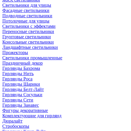
Светильники для улицы
Фасадные светильники
Подводные светильники
Потолочные для улицы
Светильники с эффектами
Переносные светильники
Грунтовые светильники
Консольные светильники
Ландшафтные светильники
Прожекторы
Светильники промышленные
Праздничный декор
Гирлянды Бахрома
Гирлянды Нить
Гирлянды Роса
Гирлянды Шарики
Гирлянды Белт-Лайт
Гирлянды Сосульки
Гирлянды Сети
Гирлянды Занавес
Фигуры декоративные
Комплектующие для гирлянд
Дюралайт
Стробоскопы