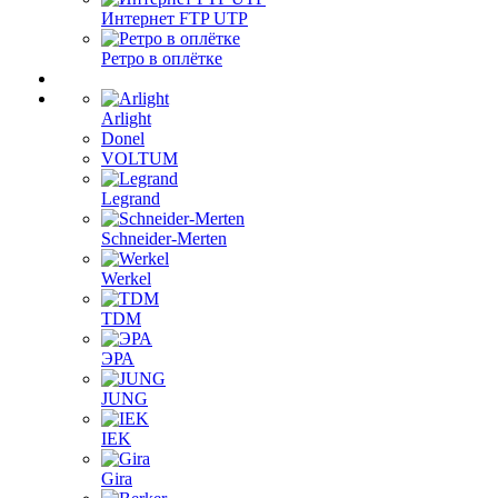
Интернет FTP UTP
Ретро в оплётке
Arlight
Donel
VOLTUM
Legrand
Schneider-Merten
Werkel
TDM
ЭРА
JUNG
IEK
Gira