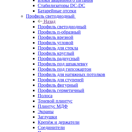
Блоки аварийного питания
Стабилизаторы DC-DC
Батарейные отсеки
Профиль светодиодный
Назад
Профиль светодиодный
Профиль п-образный
Профиль врезной
Профиль угловой
Профиль для стекла
Профиль круглый
Профиль радиусный
Профиль под шпаклевку
Профиль под гипсокартон
Профиль для натяжных потолков
Профиль для ступеней
Профиль фигурный
Профиль герметичный
Полоса
Теневой плинтус
Плинтус МДФ
Экраны
Заглушки
Крепёж и держатели
Соединители