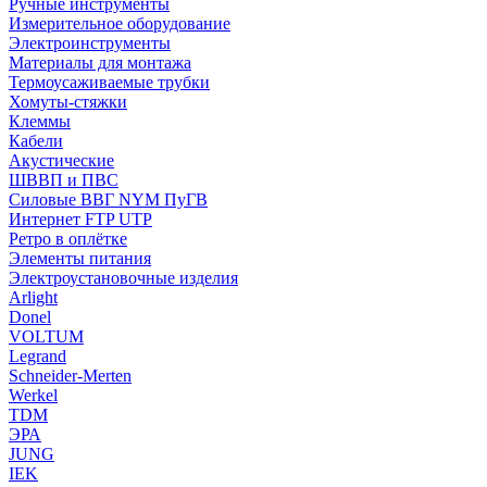
Ручные инструменты
Измерительное оборудование
Электроинструменты
Материалы для монтажа
Термоусаживаемые трубки
Хомуты-стяжки
Клеммы
Кабели
Акустические
ШВВП и ПВС
Силовые ВВГ NYM ПуГВ
Интернет FTP UTP
Ретро в оплётке
Элементы питания
Электроустановочные изделия
Arlight
Donel
VOLTUM
Legrand
Schneider-Merten
Werkel
TDM
ЭРА
JUNG
IEK