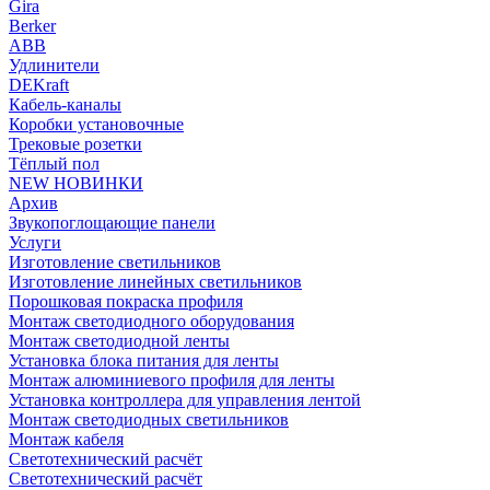
Gira
Berker
ABB
Удлинители
DEKraft
Кабель-каналы
Коробки установочные
Трековые розетки
Тёплый пол
NEW НОВИНКИ
Архив
Звукопоглощающие панели
Услуги
Изготовление светильников
Изготовление линейных светильников
Порошковая покраска профиля
Монтаж светодиодного оборудования
Монтаж светодиодной ленты
Установка блока питания для ленты
Монтаж алюминиевого профиля для ленты
Установка контроллера для управления лентой
Монтаж светодиодных светильников
Монтаж кабеля
Светотехнический расчёт
Светотехнический расчёт