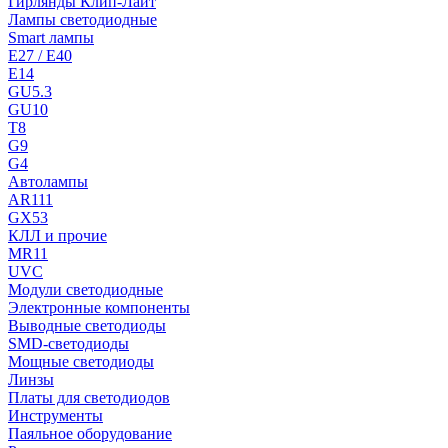
Гирлянды Клип-Лайт
Лампы светодиодные
Smart лампы
E27 / E40
E14
GU5.3
GU10
T8
G9
G4
Автолампы
AR111
GX53
КЛЛ и прочие
MR11
UVC
Модули светодиодные
Электронные компоненты
Выводные светодиоды
SMD-светодиоды
Мощные светодиоды
Линзы
Платы для светодиодов
Инструменты
Паяльное оборудование