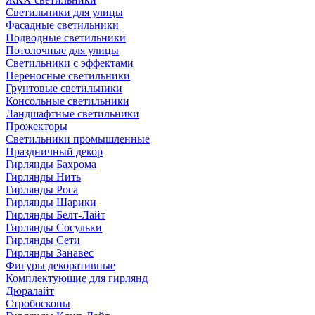
Светильники для улицы
Фасадные светильники
Подводные светильники
Потолочные для улицы
Светильники с эффектами
Переносные светильники
Грунтовые светильники
Консольные светильники
Ландшафтные светильники
Прожекторы
Светильники промышленные
Праздничный декор
Гирлянды Бахрома
Гирлянды Нить
Гирлянды Роса
Гирлянды Шарики
Гирлянды Белт-Лайт
Гирлянды Сосульки
Гирлянды Сети
Гирлянды Занавес
Фигуры декоративные
Комплектующие для гирлянд
Дюралайт
Стробоскопы