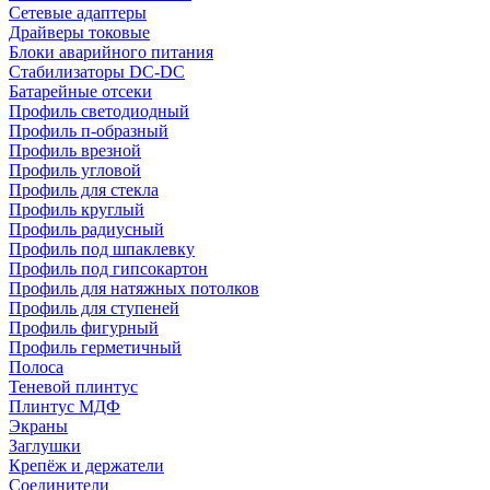
Сетевые адаптеры
Драйверы токовые
Блоки аварийного питания
Стабилизаторы DC-DC
Батарейные отсеки
Профиль светодиодный
Профиль п-образный
Профиль врезной
Профиль угловой
Профиль для стекла
Профиль круглый
Профиль радиусный
Профиль под шпаклевку
Профиль под гипсокартон
Профиль для натяжных потолков
Профиль для ступеней
Профиль фигурный
Профиль герметичный
Полоса
Теневой плинтус
Плинтус МДФ
Экраны
Заглушки
Крепёж и держатели
Соединители