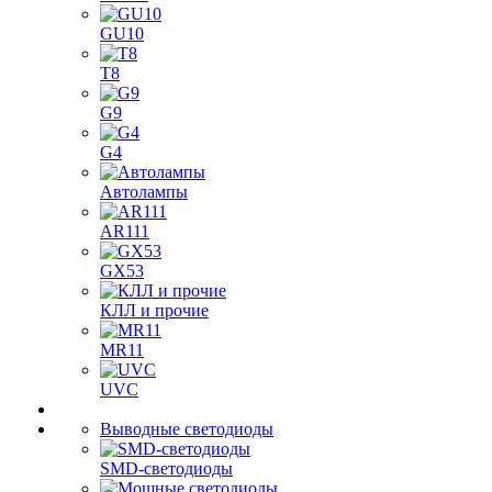
GU10
T8
G9
G4
Автолампы
AR111
GX53
КЛЛ и прочие
MR11
UVC
Выводные светодиоды
SMD-светодиоды