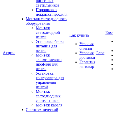
линейных
светильников
Порошковая
покраска профиля
Монтаж светодиодного
оборудования
Монтаж
светодиодной
Ком
Как купить
ленты
Установка блока
Условия
питания для
оплаты
ленты
Акции
Условия
Блог
Монтаж
доставки
алюминиевого
Гарантия
профиля для
на товар
ленты
Установка
контроллера для
управления
лентой
Монтаж
светодиодных
светильников
Монтаж кабеля
Светотехнический