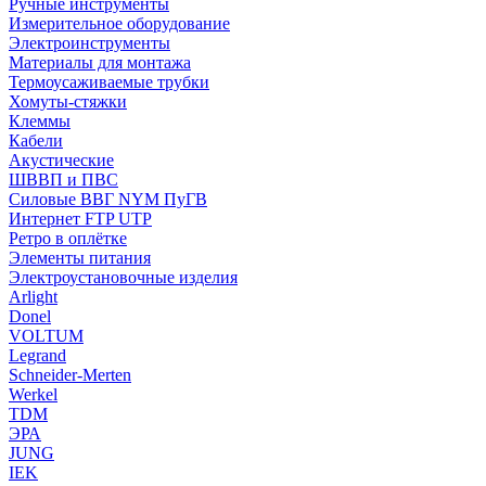
Ручные инструменты
Измерительное оборудование
Электроинструменты
Материалы для монтажа
Термоусаживаемые трубки
Хомуты-стяжки
Клеммы
Кабели
Акустические
ШВВП и ПВС
Силовые ВВГ NYM ПуГВ
Интернет FTP UTP
Ретро в оплётке
Элементы питания
Электроустановочные изделия
Arlight
Donel
VOLTUM
Legrand
Schneider-Merten
Werkel
TDM
ЭРА
JUNG
IEK