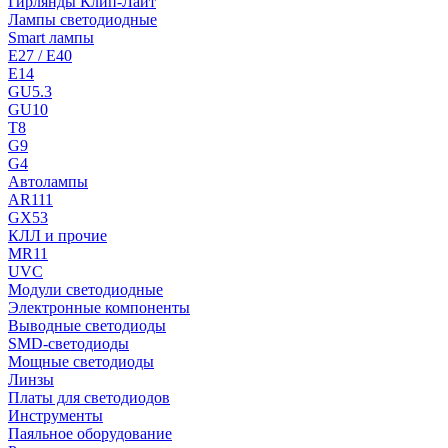
Гирлянды Клип-Лайт
Лампы светодиодные
Smart лампы
E27 / E40
E14
GU5.3
GU10
T8
G9
G4
Автолампы
AR111
GX53
КЛЛ и прочие
MR11
UVC
Модули светодиодные
Электронные компоненты
Выводные светодиоды
SMD-светодиоды
Мощные светодиоды
Линзы
Платы для светодиодов
Инструменты
Паяльное оборудование