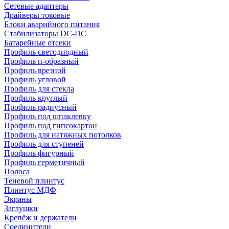
Сетевые адаптеры
Драйверы токовые
Блоки аварийного питания
Стабилизаторы DC-DC
Батарейные отсеки
Профиль светодиодный
Профиль п-образный
Профиль врезной
Профиль угловой
Профиль для стекла
Профиль круглый
Профиль радиусный
Профиль под шпаклевку
Профиль под гипсокартон
Профиль для натяжных потолков
Профиль для ступеней
Профиль фигурный
Профиль герметичный
Полоса
Теневой плинтус
Плинтус МДФ
Экраны
Заглушки
Крепёж и держатели
Соединители