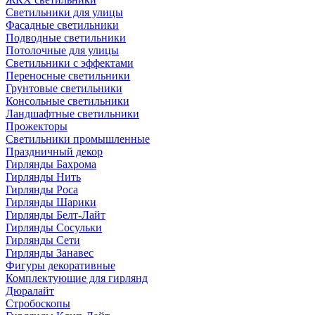
Светильники для улицы
Фасадные светильники
Подводные светильники
Потолочные для улицы
Светильники с эффектами
Переносные светильники
Грунтовые светильники
Консольные светильники
Ландшафтные светильники
Прожекторы
Светильники промышленные
Праздничный декор
Гирлянды Бахрома
Гирлянды Нить
Гирлянды Роса
Гирлянды Шарики
Гирлянды Белт-Лайт
Гирлянды Сосульки
Гирлянды Сети
Гирлянды Занавес
Фигуры декоративные
Комплектующие для гирлянд
Дюралайт
Стробоскопы