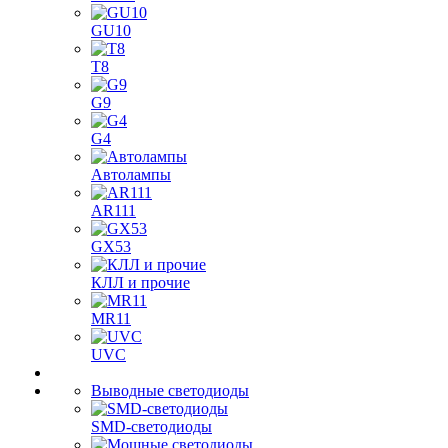
GU10
T8
G9
G4
Автолампы
AR111
GX53
КЛЛ и прочие
MR11
UVC
Выводные светодиоды
SMD-светодиоды