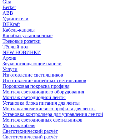
Gira
Berker
ABB
Удлинители
DEKraft
Кабель-каналы
Коробки установочные
Трековые розетки
Тёплый пол
NEW НОВИНКИ
Архив
Звукопоглощающие панели
Услуги
Изготовление светильников
Изготовление линейных светильников
Порошковая покраска профиля
Монтаж светодиодного оборудования
Монтаж светодиодной ленты
Установка блока питания для ленты
Монтаж алюминиевого профиля для ленты
Установка контроллера для управления лентой
Монтаж светодиодных светильников
Монтаж кабеля
Светотехнический расчёт
Светотехнический расчёт