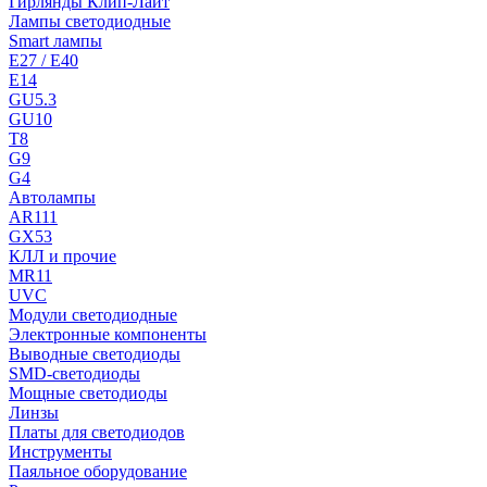
Гирлянды Клип-Лайт
Лампы светодиодные
Smart лампы
E27 / E40
E14
GU5.3
GU10
T8
G9
G4
Автолампы
AR111
GX53
КЛЛ и прочие
MR11
UVC
Модули светодиодные
Электронные компоненты
Выводные светодиоды
SMD-светодиоды
Мощные светодиоды
Линзы
Платы для светодиодов
Инструменты
Паяльное оборудование