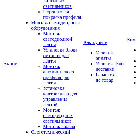
линейных
светильников
Порошковая
покраска профиля
Монтаж светодиодного
оборудования
Монтаж
светодиодной
Ком
Как купить
ленты
Установка блока
Условия
питания для
оплаты
ленты
Акции
Условия
Блог
Монтаж
доставки
алюминиевого
Гарантия
профиля для
на товар
ленты
Установка
контроллера для
управления
лентой
Монтаж
светодиодных
светильников
Монтаж кабеля
Светотехнический