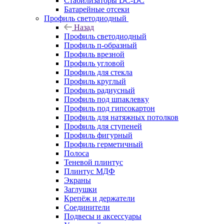
Стабилизаторы DC-DC
Батарейные отсеки
Профиль светодиодный
Назад
Профиль светодиодный
Профиль п-образный
Профиль врезной
Профиль угловой
Профиль для стекла
Профиль круглый
Профиль радиусный
Профиль под шпаклевку
Профиль под гипсокартон
Профиль для натяжных потолков
Профиль для ступеней
Профиль фигурный
Профиль герметичный
Полоса
Теневой плинтус
Плинтус МДФ
Экраны
Заглушки
Крепёж и держатели
Соединители
Подвесы и аксессуары