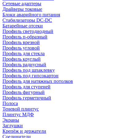
Сетевые адаптеры
Драйверы токовые
Блоки аварийного питания
Стабилизаторы DC-DC
Батарейные отсеки
Профиль светодиодный
Профиль п-образный
Профиль врезной
Профиль угловой
Профиль для стекла
Профиль круглый
Профиль радиусный
Профиль под шпаклевку
Профиль под гипсокартон
Профиль для натяжных потолков
Профиль для ступеней
Профиль фигурный
Профиль герметичный
Полоса
Теневой плинтус
Плинтус МДФ
Экраны
Заглушки
Крепёж и держатели
Соединители