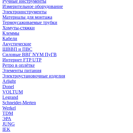
Ручные инструменты
Измерительное оборудование
Электроинструменты
Материалы для монтажа
Термоусаживаемые трубки
Хомуты-стяжки
Клеммы
Кабели
Акустические
ШВВП и ПВС
Силовые ВВГ NYM ПуГВ
Интернет FTP UTP
Ретро в оплётке
Элементы питания
Электроустановочные изделия
Arlight
Donel
VOLTUM
Legrand
Schneider-Merten
Werkel
TDM
ЭРА
JUNG
IEK