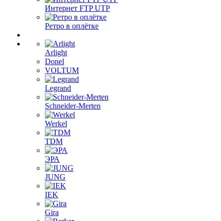
Интернет FTP UTP
Ретро в оплётке
Arlight
Donel
VOLTUM
Legrand
Schneider-Merten
Werkel
TDM
ЭРА
JUNG
IEK
Gira