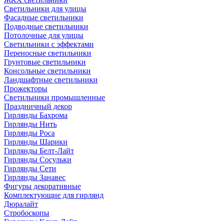
Светильники для улицы
Фасадные светильники
Подводные светильники
Потолочные для улицы
Светильники с эффектами
Переносные светильники
Грунтовые светильники
Консольные светильники
Ландшафтные светильники
Прожекторы
Светильники промышленные
Праздничный декор
Гирлянды Бахрома
Гирлянды Нить
Гирлянды Роса
Гирлянды Шарики
Гирлянды Белт-Лайт
Гирлянды Сосульки
Гирлянды Сети
Гирлянды Занавес
Фигуры декоративные
Комплектующие для гирлянд
Дюралайт
Стробоскопы