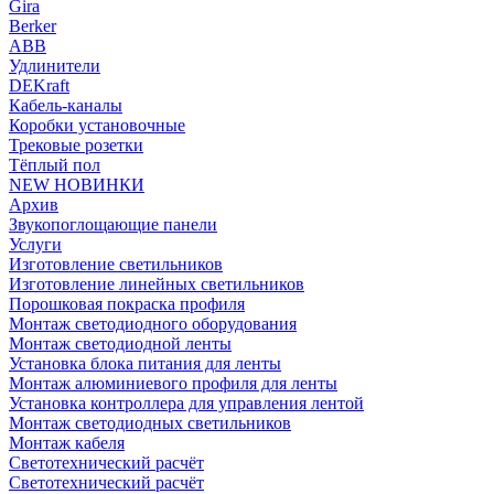
Gira
Berker
ABB
Удлинители
DEKraft
Кабель-каналы
Коробки установочные
Трековые розетки
Тёплый пол
NEW НОВИНКИ
Архив
Звукопоглощающие панели
Услуги
Изготовление светильников
Изготовление линейных светильников
Порошковая покраска профиля
Монтаж светодиодного оборудования
Монтаж светодиодной ленты
Установка блока питания для ленты
Монтаж алюминиевого профиля для ленты
Установка контроллера для управления лентой
Монтаж светодиодных светильников
Монтаж кабеля
Светотехнический расчёт
Светотехнический расчёт