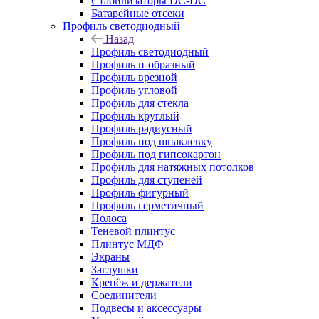
Стабилизаторы DC-DC
Батарейные отсеки
Профиль светодиодный
Назад
Профиль светодиодный
Профиль п-образный
Профиль врезной
Профиль угловой
Профиль для стекла
Профиль круглый
Профиль радиусный
Профиль под шпаклевку
Профиль под гипсокартон
Профиль для натяжных потолков
Профиль для ступеней
Профиль фигурный
Профиль герметичный
Полоса
Теневой плинтус
Плинтус МДФ
Экраны
Заглушки
Крепёж и держатели
Соединители
Подвесы и аксессуары