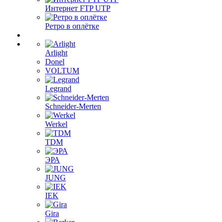
Интернет FTP UTP
Ретро в оплётке
Arlight
Donel
VOLTUM
Legrand
Schneider-Merten
Werkel
TDM
ЭРА
JUNG
IEK
Gira