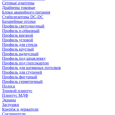
Сетевые адаптеры
Драйверы токовые
Блоки аварийного питания
Стабилизаторы DC-DC
Батарейные отсеки
Профиль светодиодный
Профиль п-образный
Профиль врезной
Профиль угловой
Профиль для стекла
Профиль круглый
Профиль радиусный
Профиль под шпаклевку
Профиль под гипсокартон
Профиль для натяжных потолков
Профиль для ступеней
Профиль фигурный
Профиль герметичный
Полоса
Теневой плинтус
Плинтус МДФ
Экраны
Заглушки
Крепёж и держатели
Соединители