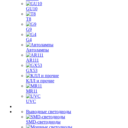
GU10
T8
G9
G4
Автолампы
AR111
GX53
КЛЛ и прочие
MR11
UVC
Выводные светодиоды
SMD-светодиоды