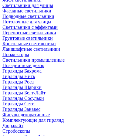
Светильники для улицы
Фасадные светильники
Подводные светильники
Потолочные для улицы
Светильники с эффектами
Переносные светильники
Грунтовые светильники
Консольные светильники
Ландшафтные светильники
Прожекторы
Светильники промышленные
Праздничный декор
Гирлянды Бахрома
Гирлянды Нить
Гирлянды Роса
Гирлянды Шарики
Гирлянды Белт-Лайт
Гирлянды Сосульки
Гирлянды Сети
Гирлянды Занавес
Фигуры декоративные
Комплектующие для гирлянд
Дюралайт
Стробоскопы