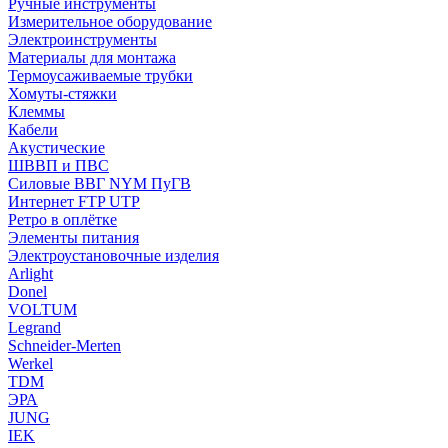
Ручные инструменты
Измерительное оборудование
Электроинструменты
Материалы для монтажа
Термоусаживаемые трубки
Хомуты-стяжки
Клеммы
Кабели
Акустические
ШВВП и ПВС
Силовые ВВГ NYM ПуГВ
Интернет FTP UTP
Ретро в оплётке
Элементы питания
Электроустановочные изделия
Arlight
Donel
VOLTUM
Legrand
Schneider-Merten
Werkel
TDM
ЭРА
JUNG
IEK