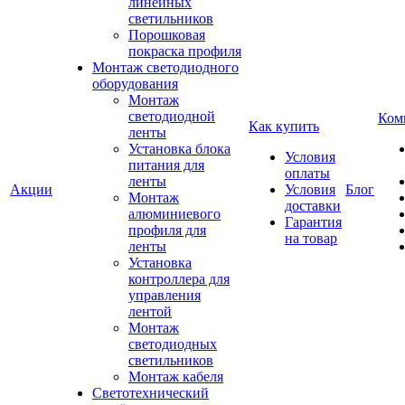
линейных
светильников
Порошковая
покраска профиля
Монтаж светодиодного
оборудования
Монтаж
светодиодной
Ком
Как купить
ленты
Установка блока
Условия
питания для
оплаты
ленты
Акции
Условия
Блог
Монтаж
доставки
алюминиевого
Гарантия
профиля для
на товар
ленты
Установка
контроллера для
управления
лентой
Монтаж
светодиодных
светильников
Монтаж кабеля
Светотехнический