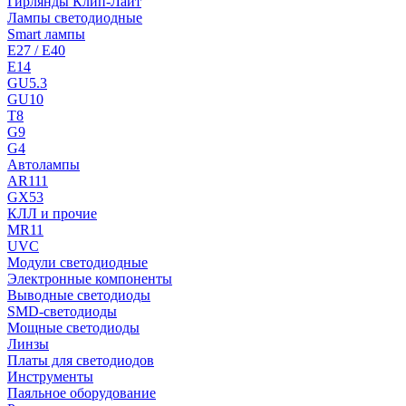
Гирлянды Клип-Лайт
Лампы светодиодные
Smart лампы
E27 / E40
E14
GU5.3
GU10
T8
G9
G4
Автолампы
AR111
GX53
КЛЛ и прочие
MR11
UVC
Модули светодиодные
Электронные компоненты
Выводные светодиоды
SMD-светодиоды
Мощные светодиоды
Линзы
Платы для светодиодов
Инструменты
Паяльное оборудование