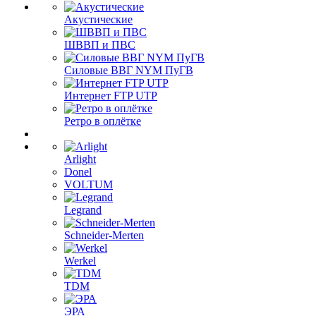
Акустические
ШВВП и ПВС
Силовые ВВГ NYM ПуГВ
Интернет FTP UTP
Ретро в оплётке
Arlight
Donel
VOLTUM
Legrand
Schneider-Merten
Werkel
TDM
ЭРА