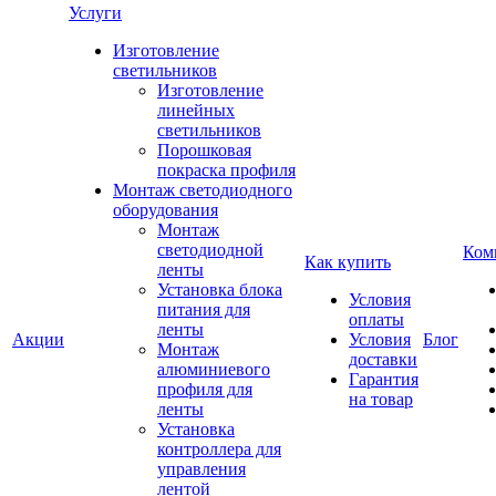
Услуги
Изготовление
светильников
Изготовление
линейных
светильников
Порошковая
покраска профиля
Монтаж светодиодного
оборудования
Монтаж
светодиодной
Ком
Как купить
ленты
Установка блока
Условия
питания для
оплаты
ленты
Акции
Условия
Блог
Монтаж
доставки
алюминиевого
Гарантия
профиля для
на товар
ленты
Установка
контроллера для
управления
лентой