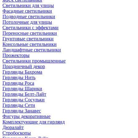
Светильники для улицы
Фасадные светильники
Подводные светильники
Потолочные для улицы
Светильники с эффектами
Переносные светильники
Грунтовые светильники
Консольные светильники
Ландшафтные светильники
Прожекторы
Светильники промышленные
Праздничный декор
Гирлянды Бахрома
Гирлянды Нить
Гирлянды Роса
Гирлянды Шарики
Гирлянды Белт-Лайт
Гирлянды Сосульки
Гирлянды Сети
Гирлянды Занавес
Фигуры декоративные
Комплектующие для гирлянд
Дюралайт
Стробоскопы