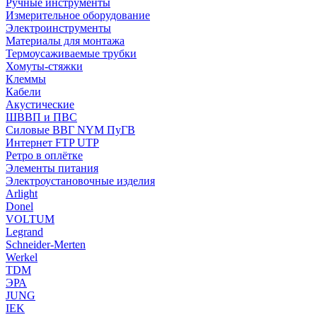
Ручные инструменты
Измерительное оборудование
Электроинструменты
Материалы для монтажа
Термоусаживаемые трубки
Хомуты-стяжки
Клеммы
Кабели
Акустические
ШВВП и ПВС
Силовые ВВГ NYM ПуГВ
Интернет FTP UTP
Ретро в оплётке
Элементы питания
Электроустановочные изделия
Arlight
Donel
VOLTUM
Legrand
Schneider-Merten
Werkel
TDM
ЭРА
JUNG
IEK