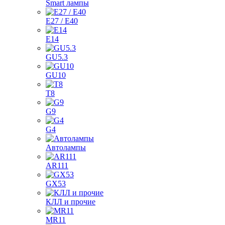
Smart лампы
E27 / E40
E14
GU5.3
GU10
T8
G9
G4
Автолампы
AR111
GX53
КЛЛ и прочие
MR11