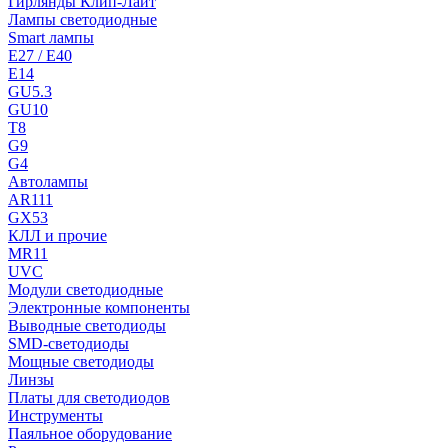
Гирлянды Клип-Лайт
Лампы светодиодные
Smart лампы
E27 / E40
E14
GU5.3
GU10
T8
G9
G4
Автолампы
AR111
GX53
КЛЛ и прочие
MR11
UVC
Модули светодиодные
Электронные компоненты
Выводные светодиоды
SMD-светодиоды
Мощные светодиоды
Линзы
Платы для светодиодов
Инструменты
Паяльное оборудование