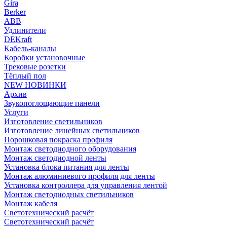
Gira
Berker
ABB
Удлинители
DEKraft
Кабель-каналы
Коробки установочные
Трековые розетки
Тёплый пол
NEW НОВИНКИ
Архив
Звукопоглощающие панели
Услуги
Изготовление светильников
Изготовление линейных светильников
Порошковая покраска профиля
Монтаж светодиодного оборудования
Монтаж светодиодной ленты
Установка блока питания для ленты
Монтаж алюминиевого профиля для ленты
Установка контроллера для управления лентой
Монтаж светодиодных светильников
Монтаж кабеля
Светотехнический расчёт
Светотехнический расчёт