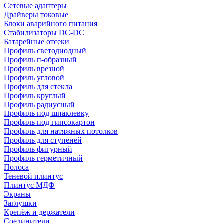
Сетевые адаптеры
Драйверы токовые
Блоки аварийного питания
Стабилизаторы DC-DC
Батарейные отсеки
Профиль светодиодный
Профиль п-образный
Профиль врезной
Профиль угловой
Профиль для стекла
Профиль круглый
Профиль радиусный
Профиль под шпаклевку
Профиль под гипсокартон
Профиль для натяжных потолков
Профиль для ступеней
Профиль фигурный
Профиль герметичный
Полоса
Теневой плинтус
Плинтус МДФ
Экраны
Заглушки
Крепёж и держатели
Соединители