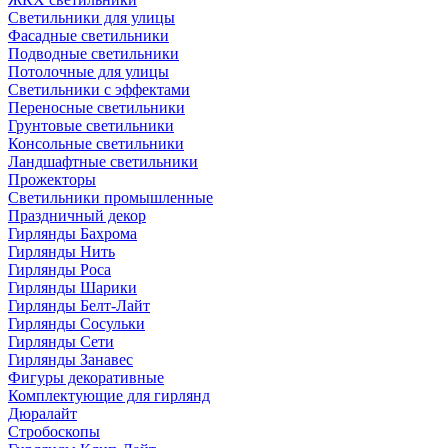
Светильники для улицы
Фасадные светильники
Подводные светильники
Потолочные для улицы
Светильники с эффектами
Переносные светильники
Грунтовые светильники
Консольные светильники
Ландшафтные светильники
Прожекторы
Светильники промышленные
Праздничный декор
Гирлянды Бахрома
Гирлянды Нить
Гирлянды Роса
Гирлянды Шарики
Гирлянды Белт-Лайт
Гирлянды Сосульки
Гирлянды Сети
Гирлянды Занавес
Фигуры декоративные
Комплектующие для гирлянд
Дюралайт
Стробоскопы