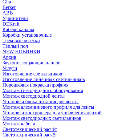
Gira
Berker
ABB
Удлинители
DEKraft
Кабель-каналы
Коробки установочные
Трековые розетки
Тёплый пол
NEW НОВИНКИ
Архив
Звукопоглощающие панели
Услуги
Изготовление светильников
Изготовление линейных светильников
Порошковая покраска профиля
Монтаж светодиодного оборудования
Монтаж светодиодной ленты
Установка блока питания для ленты
Монтаж алюминиевого профиля для ленты
Установка контроллера для управления лентой
Монтаж светодиодных светильников
Монтаж кабеля
Светотехнический расчёт
Светотехнический расчёт