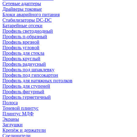
Сетевые адаптеры
Драйверы токовые
Блоки аварийного питания
Стабилизаторы DC-DC
Батарейные отсеки
Профиль светодиодный
Профиль п-образный
Профиль врезной
Профиль угловой
Профиль для стекла
Профиль круглый
Профиль радиусный
Профиль под шпаклевку
Профиль под гипсокартон
Профиль для натяжных потолков
Профиль для ступеней
Профиль фигурный
Профиль герметичный
Полоса
Теневой плинтус
Плинтус МДФ
Экраны
Заглушки
Крепёж и держатели
Соединители