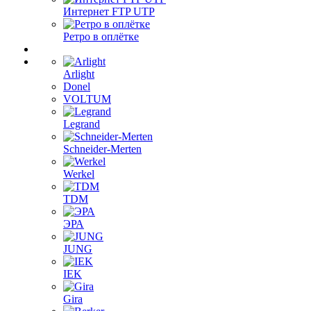
Интернет FTP UTP
Ретро в оплётке
Arlight
Donel
VOLTUM
Legrand
Schneider-Merten
Werkel
TDM
ЭРА
JUNG
IEK
Gira