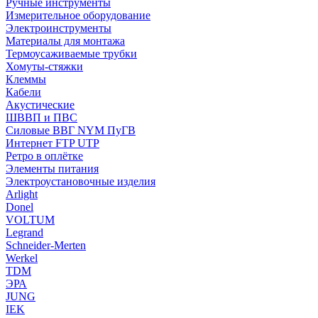
Ручные инструменты
Измерительное оборудование
Электроинструменты
Материалы для монтажа
Термоусаживаемые трубки
Хомуты-стяжки
Клеммы
Кабели
Акустические
ШВВП и ПВС
Силовые ВВГ NYM ПуГВ
Интернет FTP UTP
Ретро в оплётке
Элементы питания
Электроустановочные изделия
Arlight
Donel
VOLTUM
Legrand
Schneider-Merten
Werkel
TDM
ЭРА
JUNG
IEK