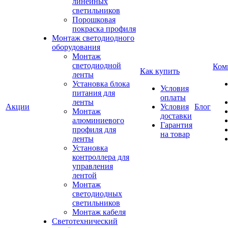
линейных
светильников
Порошковая
покраска профиля
Монтаж светодиодного
оборудования
Монтаж
светодиодной
Ком
Как купить
ленты
Установка блока
Условия
питания для
оплаты
ленты
Акции
Условия
Блог
Монтаж
доставки
алюминиевого
Гарантия
профиля для
на товар
ленты
Установка
контроллера для
управления
лентой
Монтаж
светодиодных
светильников
Монтаж кабеля
Светотехнический