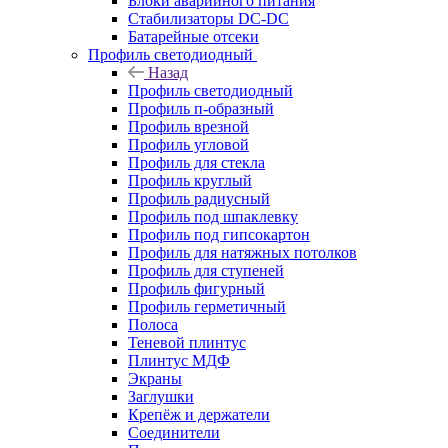
Блоки аварийного питания
Стабилизаторы DC-DC
Батарейные отсеки
Профиль светодиодный
Назад
Профиль светодиодный
Профиль п-образный
Профиль врезной
Профиль угловой
Профиль для стекла
Профиль круглый
Профиль радиусный
Профиль под шпаклевку
Профиль под гипсокартон
Профиль для натяжных потолков
Профиль для ступеней
Профиль фигурный
Профиль герметичный
Полоса
Теневой плинтус
Плинтус МДФ
Экраны
Заглушки
Крепёж и держатели
Соединители