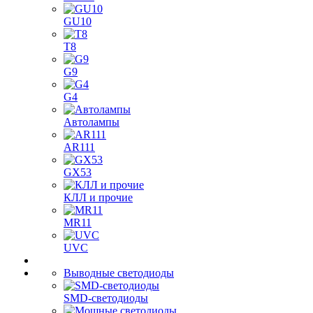
GU10
T8
G9
G4
Автолампы
AR111
GX53
КЛЛ и прочие
MR11
UVC
Выводные светодиоды
SMD-светодиоды