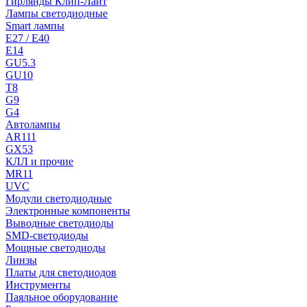
Гирлянды Клип-Лайт
Лампы светодиодные
Smart лампы
E27 / E40
E14
GU5.3
GU10
T8
G9
G4
Автолампы
AR111
GX53
КЛЛ и прочие
MR11
UVC
Модули светодиодные
Электронные компоненты
Выводные светодиоды
SMD-светодиоды
Мощные светодиоды
Линзы
Платы для светодиодов
Инструменты
Паяльное оборудование