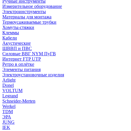
Ручные инструменты
Измерительное оборудование
Электроинструменты
Материалы для монтажа
Термоусаживаемые трубки
Хомуты-стяжки
Клеммы
Кабели
Акустические
ШВВП и ПВС
Силовые ВВГ NYM ПуГВ
Интернет FTP UTP
Ретро в оплётке
Элементы питания
Электроустановочные изделия
Arlight
Donel
VOLTUM
Legrand
Schneider-Merten
Werkel
TDM
ЭРА
JUNG
IEK