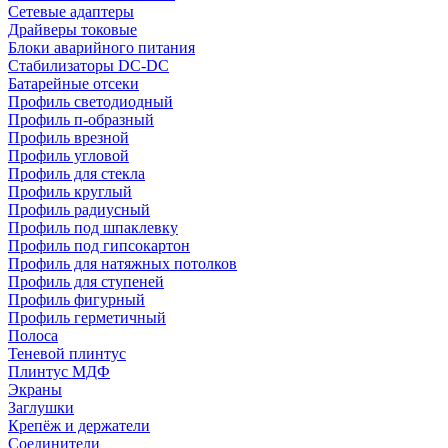
Сетевые адаптеры
Драйверы токовые
Блоки аварийного питания
Стабилизаторы DC-DC
Батарейные отсеки
Профиль светодиодный
Профиль п-образный
Профиль врезной
Профиль угловой
Профиль для стекла
Профиль круглый
Профиль радиусный
Профиль под шпаклевку
Профиль под гипсокартон
Профиль для натяжных потолков
Профиль для ступеней
Профиль фигурный
Профиль герметичный
Полоса
Теневой плинтус
Плинтус МДФ
Экраны
Заглушки
Крепёж и держатели
Соединители