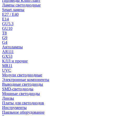
Гирлянды Клип-Лайт
Лампы светодиодные
Smart лампы
E27 / E40
E14
GU5.3
GU10
T8
G9
G4
Автолампы
AR111
GX53
КЛЛ и прочие
MR11
UVC
Модули светодиодные
Электронные компоненты
Выводные светодиоды
SMD-светодиоды
Мощные светодиоды
Линзы
Платы для светодиодов
Инструменты
Паяльное оборудование