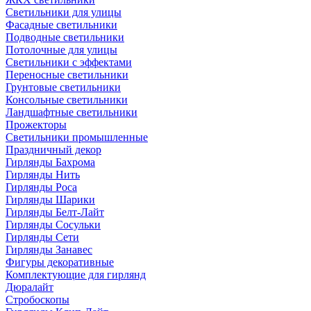
Светильники для улицы
Фасадные светильники
Подводные светильники
Потолочные для улицы
Светильники с эффектами
Переносные светильники
Грунтовые светильники
Консольные светильники
Ландшафтные светильники
Прожекторы
Светильники промышленные
Праздничный декор
Гирлянды Бахрома
Гирлянды Нить
Гирлянды Роса
Гирлянды Шарики
Гирлянды Белт-Лайт
Гирлянды Сосульки
Гирлянды Сети
Гирлянды Занавес
Фигуры декоративные
Комплектующие для гирлянд
Дюралайт
Стробоскопы