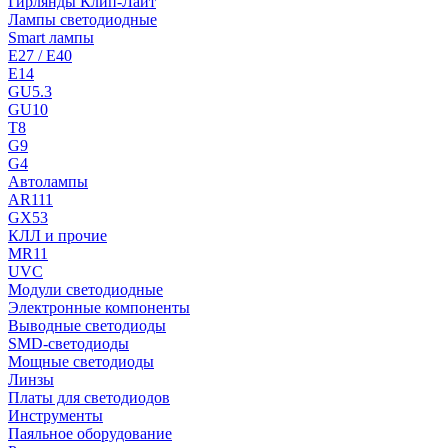
Гирлянды Клип-Лайт
Лампы светодиодные
Smart лампы
E27 / E40
E14
GU5.3
GU10
T8
G9
G4
Автолампы
AR111
GX53
КЛЛ и прочие
MR11
UVC
Модули светодиодные
Электронные компоненты
Выводные светодиоды
SMD-светодиоды
Мощные светодиоды
Линзы
Платы для светодиодов
Инструменты
Паяльное оборудование