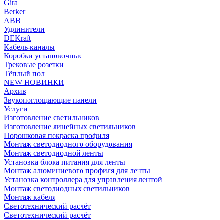
Gira
Berker
ABB
Удлинители
DEKraft
Кабель-каналы
Коробки установочные
Трековые розетки
Тёплый пол
NEW НОВИНКИ
Архив
Звукопоглощающие панели
Услуги
Изготовление светильников
Изготовление линейных светильников
Порошковая покраска профиля
Монтаж светодиодного оборудования
Монтаж светодиодной ленты
Установка блока питания для ленты
Монтаж алюминиевого профиля для ленты
Установка контроллера для управления лентой
Монтаж светодиодных светильников
Монтаж кабеля
Светотехнический расчёт
Светотехнический расчёт