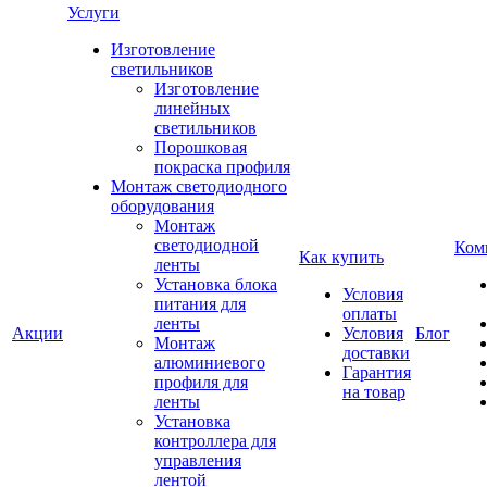
Услуги
Изготовление
светильников
Изготовление
линейных
светильников
Порошковая
покраска профиля
Монтаж светодиодного
оборудования
Монтаж
светодиодной
Ком
Как купить
ленты
Установка блока
Условия
питания для
оплаты
ленты
Акции
Условия
Блог
Монтаж
доставки
алюминиевого
Гарантия
профиля для
на товар
ленты
Установка
контроллера для
управления
лентой