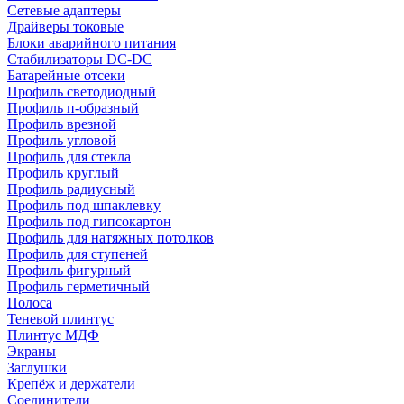
Сетевые адаптеры
Драйверы токовые
Блоки аварийного питания
Стабилизаторы DC-DC
Батарейные отсеки
Профиль светодиодный
Профиль п-образный
Профиль врезной
Профиль угловой
Профиль для стекла
Профиль круглый
Профиль радиусный
Профиль под шпаклевку
Профиль под гипсокартон
Профиль для натяжных потолков
Профиль для ступеней
Профиль фигурный
Профиль герметичный
Полоса
Теневой плинтус
Плинтус МДФ
Экраны
Заглушки
Крепёж и держатели
Соединители