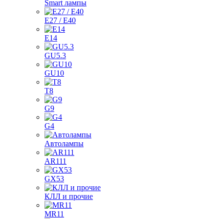
Smart лампы
E27 / E40
E14
GU5.3
GU10
T8
G9
G4
Автолампы
AR111
GX53
КЛЛ и прочие
MR11