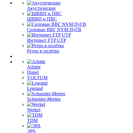
Акустические
ШВВП и ПВС
Силовые ВВГ NYM ПуГВ
Интернет FTP UTP
Ретро в оплётке
Arlight
Donel
VOLTUM
Legrand
Schneider-Merten
Werkel
TDM
ЭРА