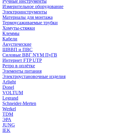
Ручные инструменты
Измерительное оборудование
Электроинструменты
Материалы для монтажа
Термоусаживаемые трубки
Хомуты-стяжки
Клеммы
Кабели
Акустические
ШВВП и ПВС
Силовые ВВГ NYM ПуГВ
Интернет FTP UTP
Ретро в оплётке
Элементы питания
Электроустановочные изделия
Arlight
Donel
VOLTUM
Legrand
Schneider-Merten
Werkel
TDM
ЭРА
JUNG
IEK