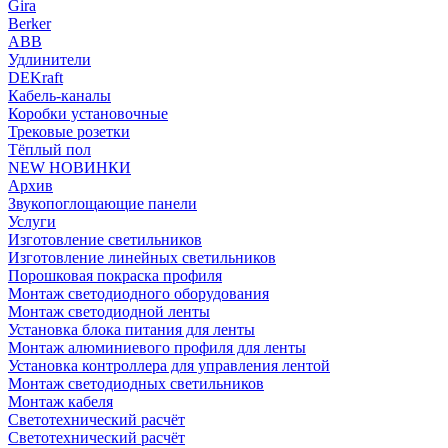
Gira
Berker
ABB
Удлинители
DEKraft
Кабель-каналы
Коробки установочные
Трековые розетки
Тёплый пол
NEW НОВИНКИ
Архив
Звукопоглощающие панели
Услуги
Изготовление светильников
Изготовление линейных светильников
Порошковая покраска профиля
Монтаж светодиодного оборудования
Монтаж светодиодной ленты
Установка блока питания для ленты
Монтаж алюминиевого профиля для ленты
Установка контроллера для управления лентой
Монтаж светодиодных светильников
Монтаж кабеля
Светотехнический расчёт
Светотехнический расчёт