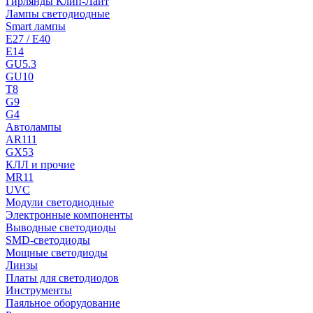
Гирлянды Клип-Лайт
Лампы светодиодные
Smart лампы
E27 / E40
E14
GU5.3
GU10
T8
G9
G4
Автолампы
AR111
GX53
КЛЛ и прочие
MR11
UVC
Модули светодиодные
Электронные компоненты
Выводные светодиоды
SMD-светодиоды
Мощные светодиоды
Линзы
Платы для светодиодов
Инструменты
Паяльное оборудование