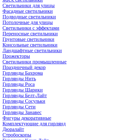
Светильники для улицы
Фасадные светильники
Подводные светильники
Потолочные для улицы
Светильники с эффектами
Переносные светильники
Грунтовые светильники
Консольные светильники
Ландшафтные светильники
Прожекторы
Светильники промышленные
Праздничный декор
Гирлянды Бахрома
Гирлянды Нить
Гирлянды Роса
Гирлянды Шарики
Гирлянды Белт-Лайт
Гирлянды Сосульки
Гирлянды Сети
Гирлянды Занавес
Фигуры декоративные
Комплектующие для гирлянд
Дюралайт
Стробоскопы