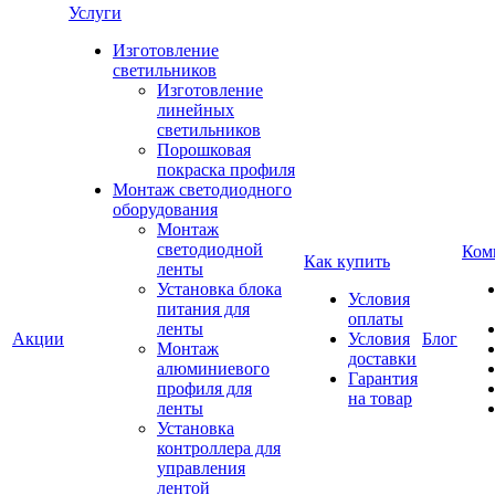
Услуги
Изготовление
светильников
Изготовление
линейных
светильников
Порошковая
покраска профиля
Монтаж светодиодного
оборудования
Монтаж
светодиодной
Ком
Как купить
ленты
Установка блока
Условия
питания для
оплаты
ленты
Акции
Условия
Блог
Монтаж
доставки
алюминиевого
Гарантия
профиля для
на товар
ленты
Установка
контроллера для
управления
лентой