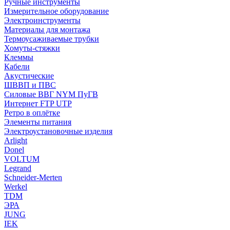
Ручные инструменты
Измерительное оборудование
Электроинструменты
Материалы для монтажа
Термоусаживаемые трубки
Хомуты-стяжки
Клеммы
Кабели
Акустические
ШВВП и ПВС
Силовые ВВГ NYM ПуГВ
Интернет FTP UTP
Ретро в оплётке
Элементы питания
Электроустановочные изделия
Arlight
Donel
VOLTUM
Legrand
Schneider-Merten
Werkel
TDM
ЭРА
JUNG
IEK