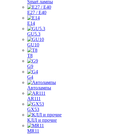
Smart лампы
E27 / E40
E14
GU5.3
GU10
T8
G9
G4
Автолампы
AR111
GX53
КЛЛ и прочие
MR11