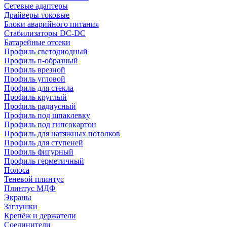
Сетевые адаптеры
Драйверы токовые
Блоки аварийного питания
Стабилизаторы DC-DC
Батарейные отсеки
Профиль светодиодный
Профиль п-образный
Профиль врезной
Профиль угловой
Профиль для стекла
Профиль круглый
Профиль радиусный
Профиль под шпаклевку
Профиль под гипсокартон
Профиль для натяжных потолков
Профиль для ступеней
Профиль фигурный
Профиль герметичный
Полоса
Теневой плинтус
Плинтус МДФ
Экраны
Заглушки
Крепёж и держатели
Соединители