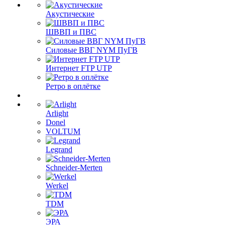
Акустические
ШВВП и ПВС
Силовые ВВГ NYM ПуГВ
Интернет FTP UTP
Ретро в оплётке
Arlight
Donel
VOLTUM
Legrand
Schneider-Merten
Werkel
TDM
ЭРА