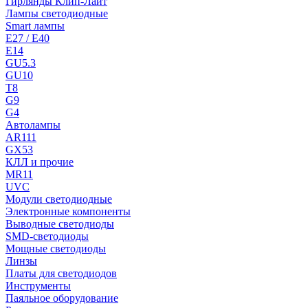
Гирлянды Клип-Лайт
Лампы светодиодные
Smart лампы
E27 / E40
E14
GU5.3
GU10
T8
G9
G4
Автолампы
AR111
GX53
КЛЛ и прочие
MR11
UVC
Модули светодиодные
Электронные компоненты
Выводные светодиоды
SMD-светодиоды
Мощные светодиоды
Линзы
Платы для светодиодов
Инструменты
Паяльное оборудование