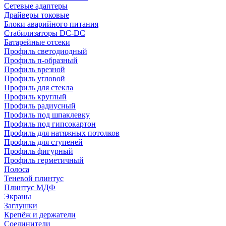
Сетевые адаптеры
Драйверы токовые
Блоки аварийного питания
Стабилизаторы DC-DC
Батарейные отсеки
Профиль светодиодный
Профиль п-образный
Профиль врезной
Профиль угловой
Профиль для стекла
Профиль круглый
Профиль радиусный
Профиль под шпаклевку
Профиль под гипсокартон
Профиль для натяжных потолков
Профиль для ступеней
Профиль фигурный
Профиль герметичный
Полоса
Теневой плинтус
Плинтус МДФ
Экраны
Заглушки
Крепёж и держатели
Соединители