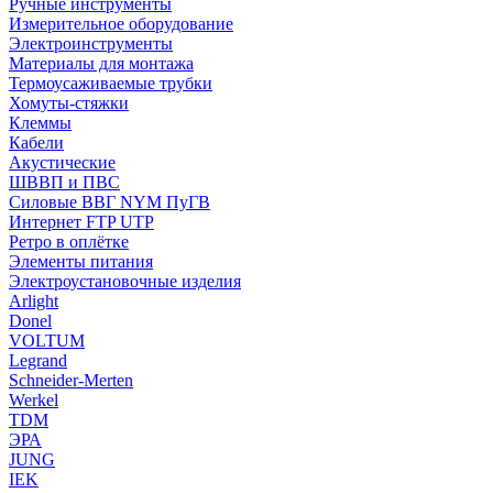
Ручные инструменты
Измерительное оборудование
Электроинструменты
Материалы для монтажа
Термоусаживаемые трубки
Хомуты-стяжки
Клеммы
Кабели
Акустические
ШВВП и ПВС
Силовые ВВГ NYM ПуГВ
Интернет FTP UTP
Ретро в оплётке
Элементы питания
Электроустановочные изделия
Arlight
Donel
VOLTUM
Legrand
Schneider-Merten
Werkel
TDM
ЭРА
JUNG
IEK