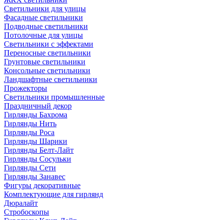
Светильники для улицы
Фасадные светильники
Подводные светильники
Потолочные для улицы
Светильники с эффектами
Переносные светильники
Грунтовые светильники
Консольные светильники
Ландшафтные светильники
Прожекторы
Светильники промышленные
Праздничный декор
Гирлянды Бахрома
Гирлянды Нить
Гирлянды Роса
Гирлянды Шарики
Гирлянды Белт-Лайт
Гирлянды Сосульки
Гирлянды Сети
Гирлянды Занавес
Фигуры декоративные
Комплектующие для гирлянд
Дюралайт
Стробоскопы