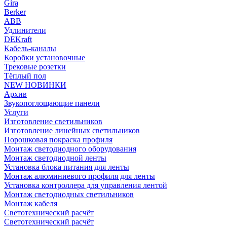
Gira
Berker
ABB
Удлинители
DEKraft
Кабель-каналы
Коробки установочные
Трековые розетки
Тёплый пол
NEW НОВИНКИ
Архив
Звукопоглощающие панели
Услуги
Изготовление светильников
Изготовление линейных светильников
Порошковая покраска профиля
Монтаж светодиодного оборудования
Монтаж светодиодной ленты
Установка блока питания для ленты
Монтаж алюминиевого профиля для ленты
Установка контроллера для управления лентой
Монтаж светодиодных светильников
Монтаж кабеля
Светотехнический расчёт
Светотехнический расчёт