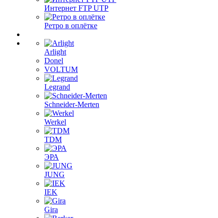
Интернет FTP UTP
Ретро в оплётке
Arlight
Donel
VOLTUM
Legrand
Schneider-Merten
Werkel
TDM
ЭРА
JUNG
IEK
Gira