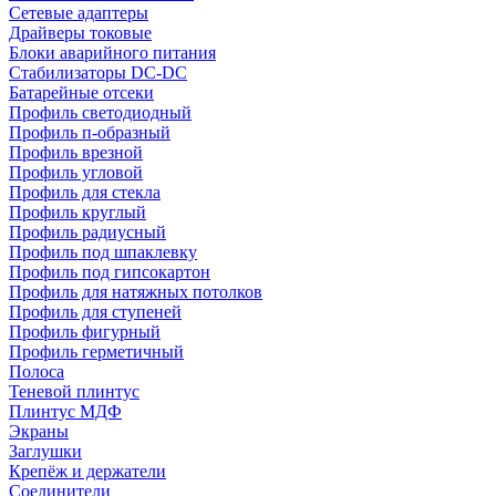
Сетевые адаптеры
Драйверы токовые
Блоки аварийного питания
Стабилизаторы DC-DC
Батарейные отсеки
Профиль светодиодный
Профиль п-образный
Профиль врезной
Профиль угловой
Профиль для стекла
Профиль круглый
Профиль радиусный
Профиль под шпаклевку
Профиль под гипсокартон
Профиль для натяжных потолков
Профиль для ступеней
Профиль фигурный
Профиль герметичный
Полоса
Теневой плинтус
Плинтус МДФ
Экраны
Заглушки
Крепёж и держатели
Соединители