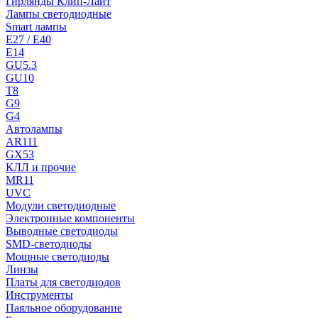
Гирлянды Клип-Лайт
Лампы светодиодные
Smart лампы
E27 / E40
E14
GU5.3
GU10
T8
G9
G4
Автолампы
AR111
GX53
КЛЛ и прочие
MR11
UVC
Модули светодиодные
Электронные компоненты
Выводные светодиоды
SMD-светодиоды
Мощные светодиоды
Линзы
Платы для светодиодов
Инструменты
Паяльное оборудование