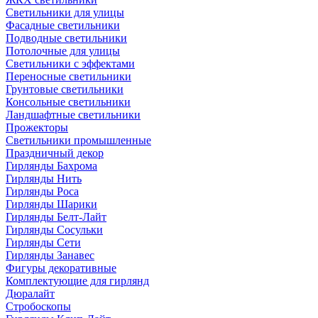
Светильники для улицы
Фасадные светильники
Подводные светильники
Потолочные для улицы
Светильники с эффектами
Переносные светильники
Грунтовые светильники
Консольные светильники
Ландшафтные светильники
Прожекторы
Светильники промышленные
Праздничный декор
Гирлянды Бахрома
Гирлянды Нить
Гирлянды Роса
Гирлянды Шарики
Гирлянды Белт-Лайт
Гирлянды Сосульки
Гирлянды Сети
Гирлянды Занавес
Фигуры декоративные
Комплектующие для гирлянд
Дюралайт
Стробоскопы