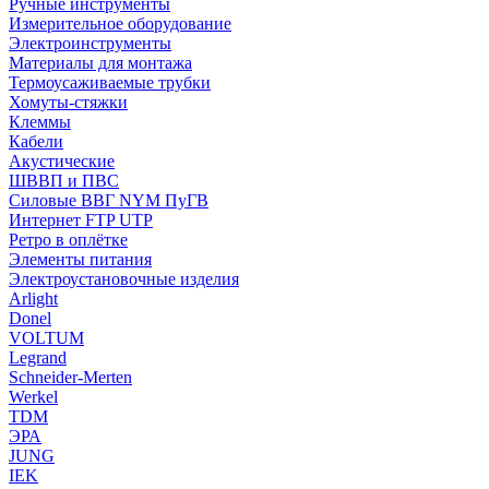
Ручные инструменты
Измерительное оборудование
Электроинструменты
Материалы для монтажа
Термоусаживаемые трубки
Хомуты-стяжки
Клеммы
Кабели
Акустические
ШВВП и ПВС
Силовые ВВГ NYM ПуГВ
Интернет FTP UTP
Ретро в оплётке
Элементы питания
Электроустановочные изделия
Arlight
Donel
VOLTUM
Legrand
Schneider-Merten
Werkel
TDM
ЭРА
JUNG
IEK