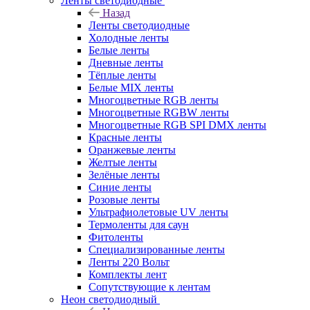
Ленты светодиодные
Назад
Ленты светодиодные
Холодные ленты
Белые ленты
Дневные ленты
Тёплые ленты
Белые MIX ленты
Многоцветные RGB ленты
Многоцветные RGBW ленты
Многоцветные RGB SPI DMX ленты
Красные ленты
Оранжевые ленты
Желтые ленты
Зелёные ленты
Синие ленты
Розовые ленты
Ультрафиолетовые UV ленты
Термоленты для саун
Фитоленты
Специализированные ленты
Ленты 220 Вольт
Комплекты лент
Сопутствующие к лентам
Неон светодиодный