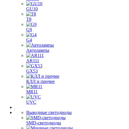
GU10
T8
G9
G4
Автолампы
AR111
GX53
КЛЛ и прочие
MR11
UVC
Выводные светодиоды
SMD-светодиоды