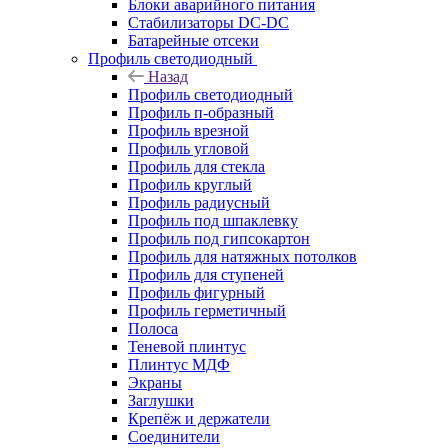
Блоки аварийного питания
Стабилизаторы DC-DC
Батарейные отсеки
Профиль светодиодный
Назад
Профиль светодиодный
Профиль п-образный
Профиль врезной
Профиль угловой
Профиль для стекла
Профиль круглый
Профиль радиусный
Профиль под шпаклевку
Профиль под гипсокартон
Профиль для натяжных потолков
Профиль для ступеней
Профиль фигурный
Профиль герметичный
Полоса
Теневой плинтус
Плинтус МДФ
Экраны
Заглушки
Крепёж и держатели
Соединители