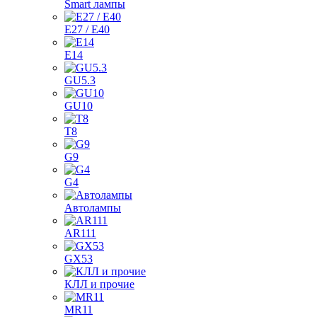
Smart лампы
E27 / E40
E14
GU5.3
GU10
T8
G9
G4
Автолампы
AR111
GX53
КЛЛ и прочие
MR11