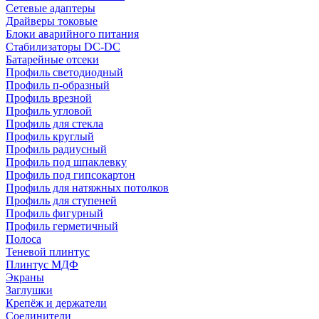
Сетевые адаптеры
Драйверы токовые
Блоки аварийного питания
Стабилизаторы DC-DC
Батарейные отсеки
Профиль светодиодный
Профиль п-образный
Профиль врезной
Профиль угловой
Профиль для стекла
Профиль круглый
Профиль радиусный
Профиль под шпаклевку
Профиль под гипсокартон
Профиль для натяжных потолков
Профиль для ступеней
Профиль фигурный
Профиль герметичный
Полоса
Теневой плинтус
Плинтус МДФ
Экраны
Заглушки
Крепёж и держатели
Соединители