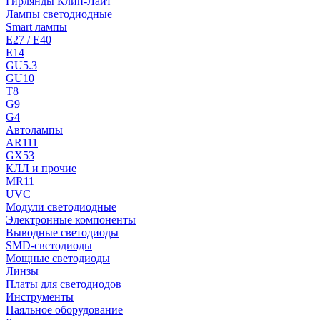
Гирлянды Клип-Лайт
Лампы светодиодные
Smart лампы
E27 / E40
E14
GU5.3
GU10
T8
G9
G4
Автолампы
AR111
GX53
КЛЛ и прочие
MR11
UVC
Модули светодиодные
Электронные компоненты
Выводные светодиоды
SMD-светодиоды
Мощные светодиоды
Линзы
Платы для светодиодов
Инструменты
Паяльное оборудование