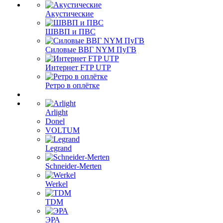
Акустические
ШВВП и ПВС
Силовые ВВГ NYM ПуГВ
Интернет FTP UTP
Ретро в оплётке
Arlight
Donel
VOLTUM
Legrand
Schneider-Merten
Werkel
TDM
ЭРА