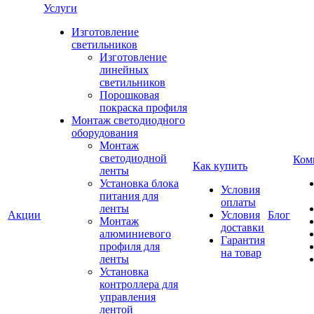
Услуги
Изготовление
светильников
Изготовление
линейных
светильников
Порошковая
покраска профиля
Монтаж светодиодного
оборудования
Монтаж
светодиодной
Ком
Как купить
ленты
Установка блока
Условия
питания для
оплаты
ленты
Акции
Условия
Блог
Монтаж
доставки
алюминиевого
Гарантия
профиля для
на товар
ленты
Установка
контроллера для
управления
лентой