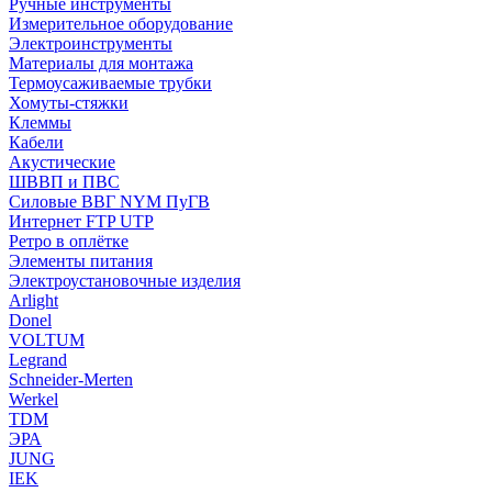
Ручные инструменты
Измерительное оборудование
Электроинструменты
Материалы для монтажа
Термоусаживаемые трубки
Хомуты-стяжки
Клеммы
Кабели
Акустические
ШВВП и ПВС
Силовые ВВГ NYM ПуГВ
Интернет FTP UTP
Ретро в оплётке
Элементы питания
Электроустановочные изделия
Arlight
Donel
VOLTUM
Legrand
Schneider-Merten
Werkel
TDM
ЭРА
JUNG
IEK