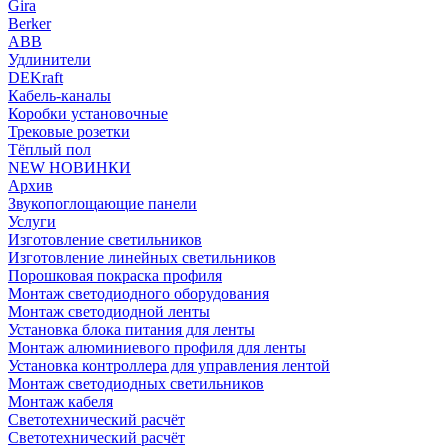
Gira
Berker
ABB
Удлинители
DEKraft
Кабель-каналы
Коробки установочные
Трековые розетки
Тёплый пол
NEW НОВИНКИ
Архив
Звукопоглощающие панели
Услуги
Изготовление светильников
Изготовление линейных светильников
Порошковая покраска профиля
Монтаж светодиодного оборудования
Монтаж светодиодной ленты
Установка блока питания для ленты
Монтаж алюминиевого профиля для ленты
Установка контроллера для управления лентой
Монтаж светодиодных светильников
Монтаж кабеля
Светотехнический расчёт
Светотехнический расчёт