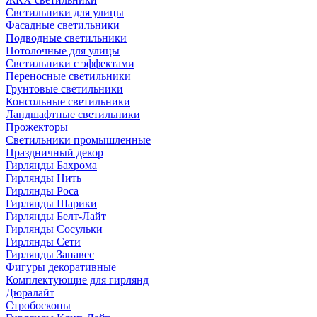
Светильники для улицы
Фасадные светильники
Подводные светильники
Потолочные для улицы
Светильники с эффектами
Переносные светильники
Грунтовые светильники
Консольные светильники
Ландшафтные светильники
Прожекторы
Светильники промышленные
Праздничный декор
Гирлянды Бахрома
Гирлянды Нить
Гирлянды Роса
Гирлянды Шарики
Гирлянды Белт-Лайт
Гирлянды Сосульки
Гирлянды Сети
Гирлянды Занавес
Фигуры декоративные
Комплектующие для гирлянд
Дюралайт
Стробоскопы