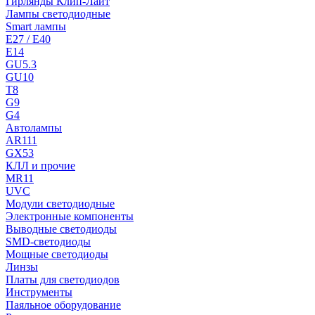
Гирлянды Клип-Лайт
Лампы светодиодные
Smart лампы
E27 / E40
E14
GU5.3
GU10
T8
G9
G4
Автолампы
AR111
GX53
КЛЛ и прочие
MR11
UVC
Модули светодиодные
Электронные компоненты
Выводные светодиоды
SMD-светодиоды
Мощные светодиоды
Линзы
Платы для светодиодов
Инструменты
Паяльное оборудование