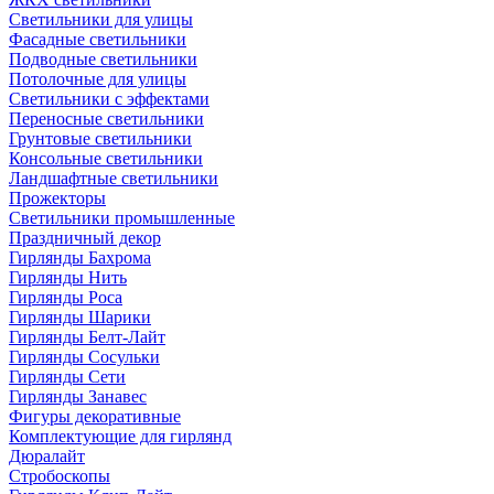
Светильники для улицы
Фасадные светильники
Подводные светильники
Потолочные для улицы
Светильники с эффектами
Переносные светильники
Грунтовые светильники
Консольные светильники
Ландшафтные светильники
Прожекторы
Светильники промышленные
Праздничный декор
Гирлянды Бахрома
Гирлянды Нить
Гирлянды Роса
Гирлянды Шарики
Гирлянды Белт-Лайт
Гирлянды Сосульки
Гирлянды Сети
Гирлянды Занавес
Фигуры декоративные
Комплектующие для гирлянд
Дюралайт
Стробоскопы