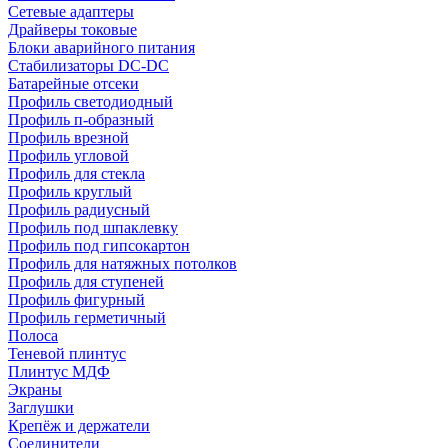
Сетевые адаптеры
Драйверы токовые
Блоки аварийного питания
Стабилизаторы DC-DC
Батарейные отсеки
Профиль светодиодный
Профиль п-образный
Профиль врезной
Профиль угловой
Профиль для стекла
Профиль круглый
Профиль радиусный
Профиль под шпаклевку
Профиль под гипсокартон
Профиль для натяжных потолков
Профиль для ступеней
Профиль фигурный
Профиль герметичный
Полоса
Теневой плинтус
Плинтус МДФ
Экраны
Заглушки
Крепёж и держатели
Соединители