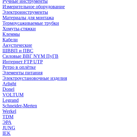
Ручные инструменты
Измерительное оборудование
Электроинструменты
Материалы для монтажа
Термоусаживаемые трубки
Хомуты-стяжки
Клеммы
Кабели
Акустические
ШВВП и ПВС
Силовые ВВГ NYM ПуГВ
Интернет FTP UTP
Ретро в оплётке
Элементы питания
Электроустановочные изделия
Arlight
Donel
VOLTUM
Legrand
Schneider-Merten
Werkel
TDM
ЭРА
JUNG
IEK