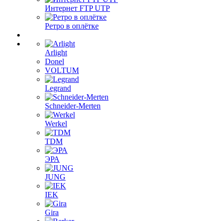
Интернет FTP UTP
Ретро в оплётке
Arlight
Donel
VOLTUM
Legrand
Schneider-Merten
Werkel
TDM
ЭРА
JUNG
IEK
Gira