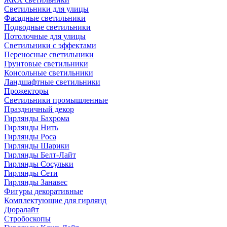
Светильники для улицы
Фасадные светильники
Подводные светильники
Потолочные для улицы
Светильники с эффектами
Переносные светильники
Грунтовые светильники
Консольные светильники
Ландшафтные светильники
Прожекторы
Светильники промышленные
Праздничный декор
Гирлянды Бахрома
Гирлянды Нить
Гирлянды Роса
Гирлянды Шарики
Гирлянды Белт-Лайт
Гирлянды Сосульки
Гирлянды Сети
Гирлянды Занавес
Фигуры декоративные
Комплектующие для гирлянд
Дюралайт
Стробоскопы