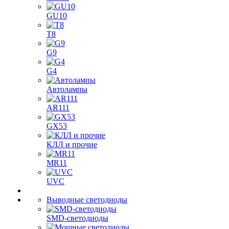
GU10
T8
G9
G4
Автолампы
AR111
GX53
КЛЛ и прочие
MR11
UVC
Выводные светодиоды
SMD-светодиоды