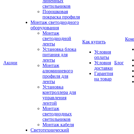
линейных
светильников
Порошковая
покраска профиля
Монтаж светодиодного
оборудования
Монтаж
светодиодной
Ком
Как купить
ленты
Установка блока
Условия
питания для
оплаты
ленты
Акции
Условия
Блог
Монтаж
доставки
алюминиевого
Гарантия
профиля для
на товар
ленты
Установка
контроллера для
управления
лентой
Монтаж
светодиодных
светильников
Монтаж кабеля
Светотехнический