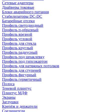
Сетевые адаптеры
Драйверы токовые
Блоки аварийного питания
Стабилизаторы DC-DC
Батарейные отсеки
Профиль светодиодный
Профиль п-образный
Профиль врезной
Профиль угловой
Профиль для стекла
Профиль круглый
Профиль радиусный
Профиль под шпаклевку
Профиль под гипсокартон
Профиль для натяжных потолков
Профиль для ступеней
Профиль фигурный
Профиль герметичный
Полоса
Теневой плинтус
Плинтус МДФ
Экраны
Заглушки
Крепёж и держатели
Соединители