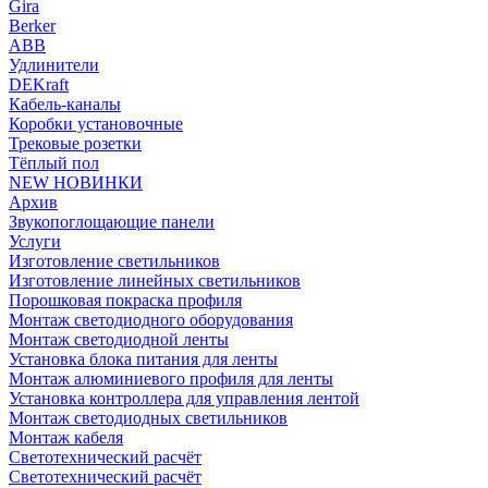
Gira
Berker
ABB
Удлинители
DEKraft
Кабель-каналы
Коробки установочные
Трековые розетки
Тёплый пол
NEW НОВИНКИ
Архив
Звукопоглощающие панели
Услуги
Изготовление светильников
Изготовление линейных светильников
Порошковая покраска профиля
Монтаж светодиодного оборудования
Монтаж светодиодной ленты
Установка блока питания для ленты
Монтаж алюминиевого профиля для ленты
Установка контроллера для управления лентой
Монтаж светодиодных светильников
Монтаж кабеля
Светотехнический расчёт
Светотехнический расчёт