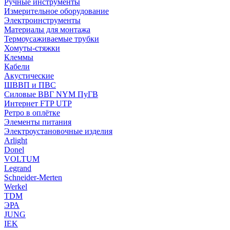
Ручные инструменты
Измерительное оборудование
Электроинструменты
Материалы для монтажа
Термоусаживаемые трубки
Хомуты-стяжки
Клеммы
Кабели
Акустические
ШВВП и ПВС
Силовые ВВГ NYM ПуГВ
Интернет FTP UTP
Ретро в оплётке
Элементы питания
Электроустановочные изделия
Arlight
Donel
VOLTUM
Legrand
Schneider-Merten
Werkel
TDM
ЭРА
JUNG
IEK