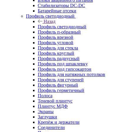
Блоки аварийного питания
Стабилизаторы DC-DC
Батарейные отсеки
Профиль светодиодный
Назад
Профиль светодиодный
Профиль п-образный
Профиль врезной
Профиль угловой
Профиль для стекла
Профиль круглый
Профиль радиусный
Профиль под шпаклевку
Профиль под гипсокартон
Профиль для натяжных потолков
Профиль для ступеней
Профиль фигурный
Профиль герметичный
Полоса
Теневой плинтус
Плинтус МДФ
Экраны
Заглушки
Крепёж и держатели
Соединители