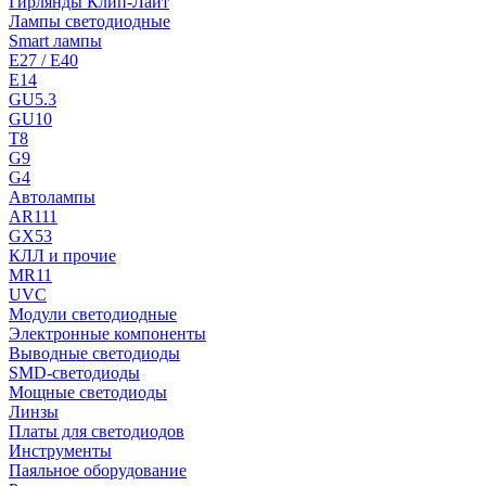
Гирлянды Клип-Лайт
Лампы светодиодные
Smart лампы
E27 / E40
E14
GU5.3
GU10
T8
G9
G4
Автолампы
AR111
GX53
КЛЛ и прочие
MR11
UVC
Модули светодиодные
Электронные компоненты
Выводные светодиоды
SMD-светодиоды
Мощные светодиоды
Линзы
Платы для светодиодов
Инструменты
Паяльное оборудование