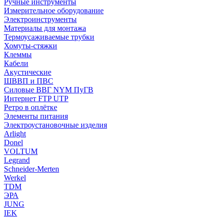
Ручные инструменты
Измерительное оборудование
Электроинструменты
Материалы для монтажа
Термоусаживаемые трубки
Хомуты-стяжки
Клеммы
Кабели
Акустические
ШВВП и ПВС
Силовые ВВГ NYM ПуГВ
Интернет FTP UTP
Ретро в оплётке
Элементы питания
Электроустановочные изделия
Arlight
Donel
VOLTUM
Legrand
Schneider-Merten
Werkel
TDM
ЭРА
JUNG
IEK