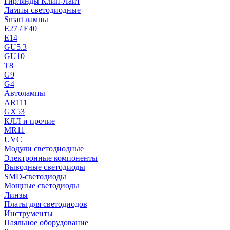
Гирлянды Клип-Лайт
Лампы светодиодные
Smart лампы
E27 / E40
E14
GU5.3
GU10
T8
G9
G4
Автолампы
AR111
GX53
КЛЛ и прочие
MR11
UVC
Модули светодиодные
Электронные компоненты
Выводные светодиоды
SMD-светодиоды
Мощные светодиоды
Линзы
Платы для светодиодов
Инструменты
Паяльное оборудование