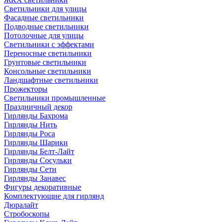
Светильники для улицы
Фасадные светильники
Подводные светильники
Потолочные для улицы
Светильники с эффектами
Переносные светильники
Грунтовые светильники
Консольные светильники
Ландшафтные светильники
Прожекторы
Светильники промышленные
Праздничный декор
Гирлянды Бахрома
Гирлянды Нить
Гирлянды Роса
Гирлянды Шарики
Гирлянды Белт-Лайт
Гирлянды Сосульки
Гирлянды Сети
Гирлянды Занавес
Фигуры декоративные
Комплектующие для гирлянд
Дюралайт
Стробоскопы