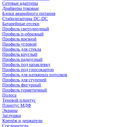
Сетевые адаптеры
Драйверы токовые
Блоки аварийного питания
Стабилизаторы DC-DC
Батарейные отсеки
Профиль светодиодный
Профиль п-образный
Профиль врезной
Профиль угловой
Профиль для стекла
Профиль круглый
Профиль радиусный
Профиль под шпаклевку
Профиль под гипсокартон
Профиль для натяжных потолков
Профиль для ступеней
Профиль фигурный
Профиль герметичный
Полоса
Теневой плинтус
Плинтус МДФ
Экраны
Заглушки
Крепёж и держатели
Соединители