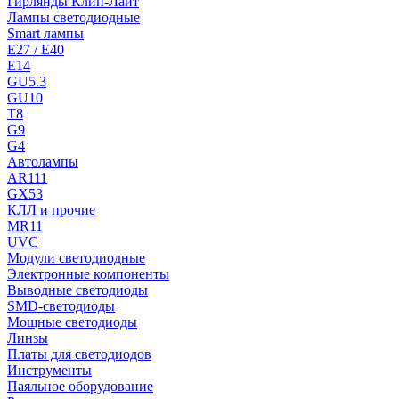
Гирлянды Клип-Лайт
Лампы светодиодные
Smart лампы
E27 / E40
E14
GU5.3
GU10
T8
G9
G4
Автолампы
AR111
GX53
КЛЛ и прочие
MR11
UVC
Модули светодиодные
Электронные компоненты
Выводные светодиоды
SMD-светодиоды
Мощные светодиоды
Линзы
Платы для светодиодов
Инструменты
Паяльное оборудование