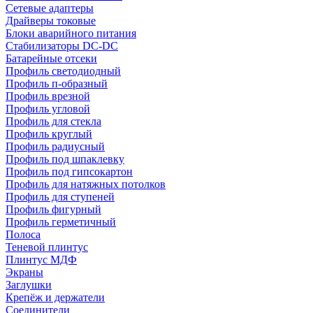
Сетевые адаптеры
Драйверы токовые
Блоки аварийного питания
Стабилизаторы DC-DC
Батарейные отсеки
Профиль светодиодный
Профиль п-образный
Профиль врезной
Профиль угловой
Профиль для стекла
Профиль круглый
Профиль радиусный
Профиль под шпаклевку
Профиль под гипсокартон
Профиль для натяжных потолков
Профиль для ступеней
Профиль фигурный
Профиль герметичный
Полоса
Теневой плинтус
Плинтус МДФ
Экраны
Заглушки
Крепёж и держатели
Соединители