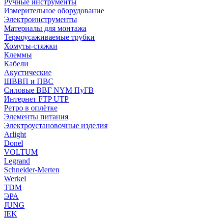
Ручные инструменты
Измерительное оборудование
Электроинструменты
Материалы для монтажа
Термоусаживаемые трубки
Хомуты-стяжки
Клеммы
Кабели
Акустические
ШВВП и ПВС
Силовые ВВГ NYM ПуГВ
Интернет FTP UTP
Ретро в оплётке
Элементы питания
Электроустановочные изделия
Arlight
Donel
VOLTUM
Legrand
Schneider-Merten
Werkel
TDM
ЭРА
JUNG
IEK