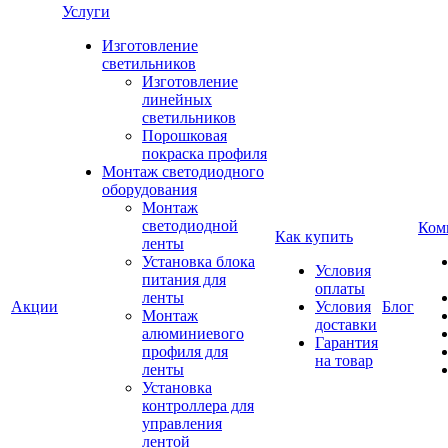
Услуги
Изготовление
светильников
Изготовление
линейных
светильников
Порошковая
покраска профиля
Монтаж светодиодного
оборудования
Монтаж
светодиодной
Ком
Как купить
ленты
Установка блока
Условия
питания для
оплаты
ленты
Акции
Условия
Блог
Монтаж
доставки
алюминиевого
Гарантия
профиля для
на товар
ленты
Установка
контроллера для
управления
лентой