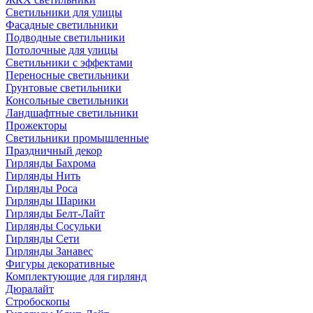
Светильники для улицы
Фасадные светильники
Подводные светильники
Потолочные для улицы
Светильники с эффектами
Переносные светильники
Грунтовые светильники
Консольные светильники
Ландшафтные светильники
Прожекторы
Светильники промышленные
Праздничный декор
Гирлянды Бахрома
Гирлянды Нить
Гирлянды Роса
Гирлянды Шарики
Гирлянды Белт-Лайт
Гирлянды Сосульки
Гирлянды Сети
Гирлянды Занавес
Фигуры декоративные
Комплектующие для гирлянд
Дюралайт
Стробоскопы