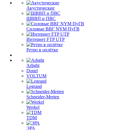
Акустические
ШВВП и ПВС
Силовые ВВГ NYM ПуГВ
Интернет FTP UTP
Ретро в оплётке
Arlight
Donel
VOLTUM
Legrand
Schneider-Merten
Werkel
TDM
ЭРА