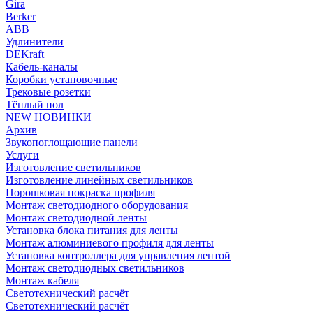
Gira
Berker
ABB
Удлинители
DEKraft
Кабель-каналы
Коробки установочные
Трековые розетки
Тёплый пол
NEW НОВИНКИ
Архив
Звукопоглощающие панели
Услуги
Изготовление светильников
Изготовление линейных светильников
Порошковая покраска профиля
Монтаж светодиодного оборудования
Монтаж светодиодной ленты
Установка блока питания для ленты
Монтаж алюминиевого профиля для ленты
Установка контроллера для управления лентой
Монтаж светодиодных светильников
Монтаж кабеля
Светотехнический расчёт
Светотехнический расчёт