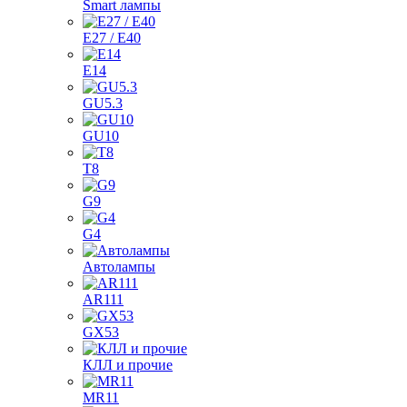
Smart лампы
E27 / E40
E14
GU5.3
GU10
T8
G9
G4
Автолампы
AR111
GX53
КЛЛ и прочие
MR11