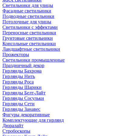
Светильники для улицы
Фасадные светильники
Подводные светильники
Потолочные для улицы
Светильники с эффектами
Переносные светильники
Грунтовые светильники
Консольные светильники
Ландшафтные светильники
Прожекторы
Светильники промышленные
Праздничный декор
Гирлянды Бахрома
Гирлянды Нить
Гирлянды Роса
Гирлянды Шарики
Гирлянды Белт-Лайт
Гирлянды Сосульки
Гирлянды Сети
Гирлянды Занавес
Фигуры декоративные
Комплектующие для гирлянд
Дюралайт
Стробоскопы