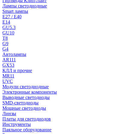
Гирлянды Клип-Лайт
Лампы светодиодные
Smart лампы
E27 / E40
E14
GU5.3
GU10
T8
G9
G4
Автолампы
AR111
GX53
КЛЛ и прочие
MR11
UVC
Модули светодиодные
Электронные компоненты
Выводные светодиоды
SMD-светодиоды
Мощные светодиоды
Линзы
Платы для светодиодов
Инструменты
Паяльное оборудование