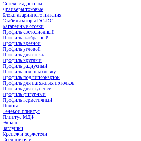
Сетевые адаптеры
Драйверы токовые
Блоки аварийного питания
Стабилизаторы DC-DC
Батарейные отсеки
Профиль светодиодный
Профиль п-образный
Профиль врезной
Профиль угловой
Профиль для стекла
Профиль круглый
Профиль радиусный
Профиль под шпаклевку
Профиль под гипсокартон
Профиль для натяжных потолков
Профиль для ступеней
Профиль фигурный
Профиль герметичный
Полоса
Теневой плинтус
Плинтус МДФ
Экраны
Заглушки
Крепёж и держатели
Соединители