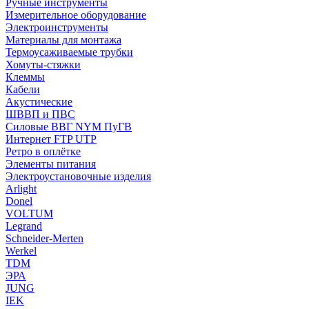
Ручные инструменты
Измерительное оборудование
Электроинструменты
Материалы для монтажа
Термоусаживаемые трубки
Хомуты-стяжки
Клеммы
Кабели
Акустические
ШВВП и ПВС
Силовые ВВГ NYM ПуГВ
Интернет FTP UTP
Ретро в оплётке
Элементы питания
Электроустановочные изделия
Arlight
Donel
VOLTUM
Legrand
Schneider-Merten
Werkel
TDM
ЭРА
JUNG
IEK