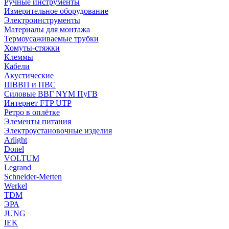
Ручные инструменты
Измерительное оборудование
Электроинструменты
Материалы для монтажа
Термоусаживаемые трубки
Хомуты-стяжки
Клеммы
Кабели
Акустические
ШВВП и ПВС
Силовые ВВГ NYM ПуГВ
Интернет FTP UTP
Ретро в оплётке
Элементы питания
Электроустановочные изделия
Arlight
Donel
VOLTUM
Legrand
Schneider-Merten
Werkel
TDM
ЭРА
JUNG
IEK