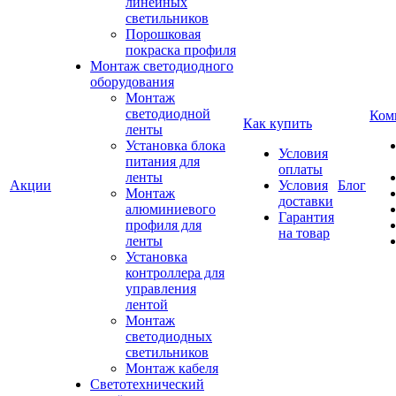
линейных
светильников
Порошковая
покраска профиля
Монтаж светодиодного
оборудования
Монтаж
светодиодной
Ком
Как купить
ленты
Установка блока
Условия
питания для
оплаты
ленты
Акции
Условия
Блог
Монтаж
доставки
алюминиевого
Гарантия
профиля для
на товар
ленты
Установка
контроллера для
управления
лентой
Монтаж
светодиодных
светильников
Монтаж кабеля
Светотехнический