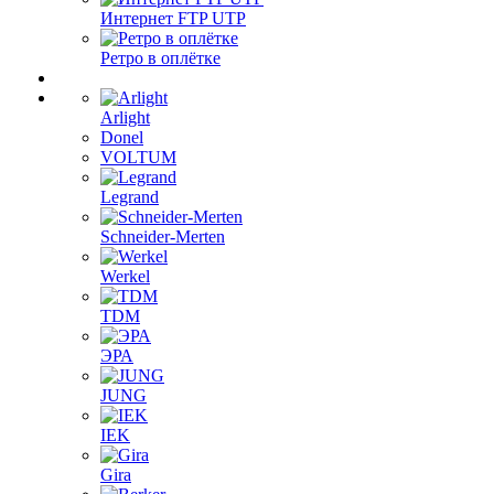
Интернет FTP UTP
Ретро в оплётке
Arlight
Donel
VOLTUM
Legrand
Schneider-Merten
Werkel
TDM
ЭРА
JUNG
IEK
Gira