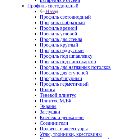
Батарейные отсеки
Профиль светодиодный
Назад
Профиль светодиодный
Профиль п-образный
Профиль врезной
Профиль угловой
Профиль для стекла
Профиль круглый
Профиль радиусный
Профиль под шпаклевку
Профиль под гипсокартон
Профиль для натяжных потолков
Профиль для ступеней
Профиль фигурный
Профиль герметичный
Полоса
Теневой плинтус
Плинтус МДФ
Экраны
Заглушки
Крепёж и держатели
Соединители
Подвесы и аксессуары
Углы, тройники, крестовины