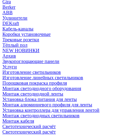
Gira
Berker
ABB
Удлинители
DEKraft
Кабель-каналы
Коробки установочные
Трековые розетки
Тёплый пол
NEW НОВИНКИ
Архив
Звукопоглощающие панели
Услуги
Изготовление светильников
Изготовление линейных светильников
Порошковая покраска профиля
Монтаж светодиодного оборудования
Монтаж светодиодной ленты
Установка блока питания для ленты
Монтаж алюминиевого профиля для ленты
Установка контроллера для управления лентой
Монтаж светодиодных светильников
Монтаж кабеля
Светотехнический расчёт
Светотехнический расчёт