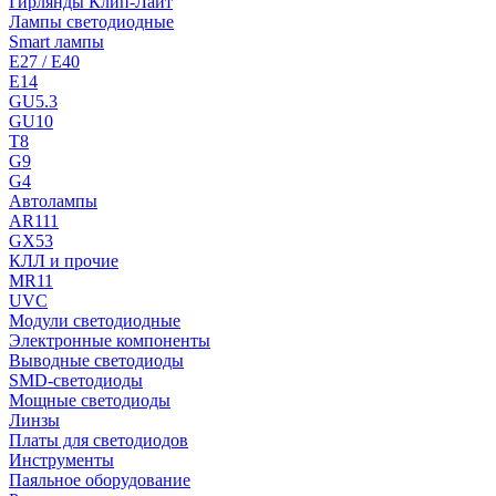
Гирлянды Клип-Лайт
Лампы светодиодные
Smart лампы
E27 / E40
E14
GU5.3
GU10
T8
G9
G4
Автолампы
AR111
GX53
КЛЛ и прочие
MR11
UVC
Модули светодиодные
Электронные компоненты
Выводные светодиоды
SMD-светодиоды
Мощные светодиоды
Линзы
Платы для светодиодов
Инструменты
Паяльное оборудование