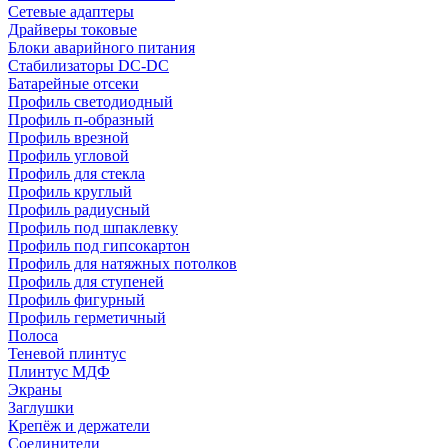
Сетевые адаптеры
Драйверы токовые
Блоки аварийного питания
Стабилизаторы DC-DC
Батарейные отсеки
Профиль светодиодный
Профиль п-образный
Профиль врезной
Профиль угловой
Профиль для стекла
Профиль круглый
Профиль радиусный
Профиль под шпаклевку
Профиль под гипсокартон
Профиль для натяжных потолков
Профиль для ступеней
Профиль фигурный
Профиль герметичный
Полоса
Теневой плинтус
Плинтус МДФ
Экраны
Заглушки
Крепёж и держатели
Соединители