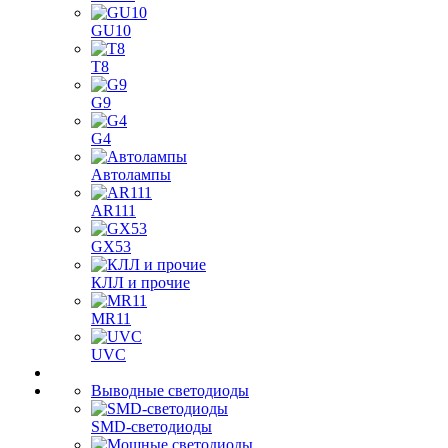
GU10
T8
G9
G4
Автолампы
AR111
GX53
КЛЛ и прочие
MR11
UVC
Выводные светодиоды
SMD-светодиоды