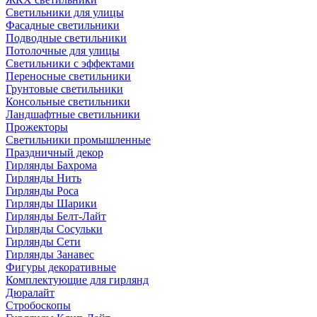
Светильники для улицы
Фасадные светильники
Подводные светильники
Потолочные для улицы
Светильники с эффектами
Переносные светильники
Грунтовые светильники
Консольные светильники
Ландшафтные светильники
Прожекторы
Светильники промышленные
Праздничный декор
Гирлянды Бахрома
Гирлянды Нить
Гирлянды Роса
Гирлянды Шарики
Гирлянды Белт-Лайт
Гирлянды Сосульки
Гирлянды Сети
Гирлянды Занавес
Фигуры декоративные
Комплектующие для гирлянд
Дюралайт
Стробоскопы