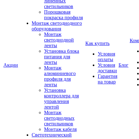
линейных
светильников
Порошковая
покраска профиля
Монтаж светодиодного
оборудования
Монтаж
светодиодной
Ком
Как купить
ленты
Установка блока
Условия
питания для
оплаты
ленты
Акции
Условия
Блог
Монтаж
доставки
алюминиевого
Гарантия
профиля для
на товар
ленты
Установка
контроллера для
управления
лентой
Монтаж
светодиодных
светильников
Монтаж кабеля
Светотехнический