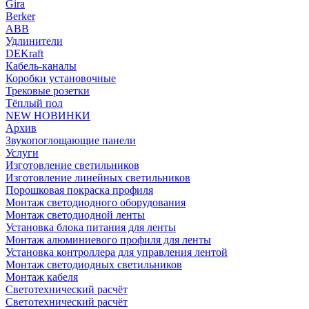
Gira
Berker
ABB
Удлинители
DEKraft
Кабель-каналы
Коробки установочные
Трековые розетки
Тёплый пол
NEW НОВИНКИ
Архив
Звукопоглощающие панели
Услуги
Изготовление светильников
Изготовление линейных светильников
Порошковая покраска профиля
Монтаж светодиодного оборудования
Монтаж светодиодной ленты
Установка блока питания для ленты
Монтаж алюминиевого профиля для ленты
Установка контроллера для управления лентой
Монтаж светодиодных светильников
Монтаж кабеля
Светотехнический расчёт
Светотехнический расчёт