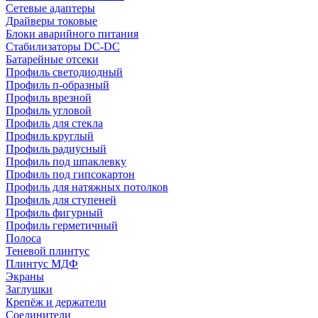
Сетевые адаптеры
Драйверы токовые
Блоки аварийного питания
Стабилизаторы DC-DC
Батарейные отсеки
Профиль светодиодный
Профиль п-образный
Профиль врезной
Профиль угловой
Профиль для стекла
Профиль круглый
Профиль радиусный
Профиль под шпаклевку
Профиль под гипсокартон
Профиль для натяжных потолков
Профиль для ступеней
Профиль фигурный
Профиль герметичный
Полоса
Теневой плинтус
Плинтус МДФ
Экраны
Заглушки
Крепёж и держатели
Соединители