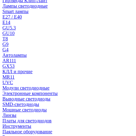
Гирлянды Клип-Лайт
Лампы светодиодные
Smart лампы
E27 / E40
E14
GU5.3
GU10
T8
G9
G4
Автолампы
AR111
GX53
КЛЛ и прочие
MR11
UVC
Модули светодиодные
Электронные компоненты
Выводные светодиоды
SMD-светодиоды
Мощные светодиоды
Линзы
Платы для светодиодов
Инструменты
Паяльное оборудование