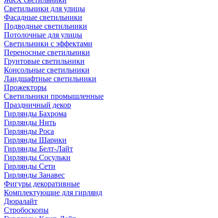
Светильники для улицы
Фасадные светильники
Подводные светильники
Потолочные для улицы
Светильники с эффектами
Переносные светильники
Грунтовые светильники
Консольные светильники
Ландшафтные светильники
Прожекторы
Светильники промышленные
Праздничный декор
Гирлянды Бахрома
Гирлянды Нить
Гирлянды Роса
Гирлянды Шарики
Гирлянды Белт-Лайт
Гирлянды Сосульки
Гирлянды Сети
Гирлянды Занавес
Фигуры декоративные
Комплектующие для гирлянд
Дюралайт
Стробоскопы