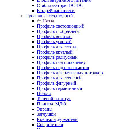
Блоки аварийного питания
Стабилизаторы DC-DC
Батарейные отсеки
Профиль светодиодный
Назад
Профиль светодиодный
Профиль п-образный
Профиль врезной
Профиль угловой
Профиль для стекла
Профиль круглый
Профиль радиусный
Профиль под шпаклевку
Профиль под гипсокартон
Профиль для натяжных потолков
Профиль для ступеней
Профиль фигурный
Профиль герметичный
Полоса
Теневой плинтус
Плинтус МДФ
Экраны
Заглушки
Крепёж и держатели
Соединители