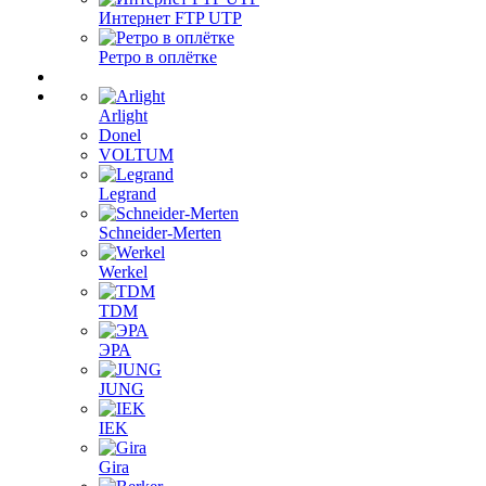
Интернет FTP UTP
Ретро в оплётке
Arlight
Donel
VOLTUM
Legrand
Schneider-Merten
Werkel
TDM
ЭРА
JUNG
IEK
Gira