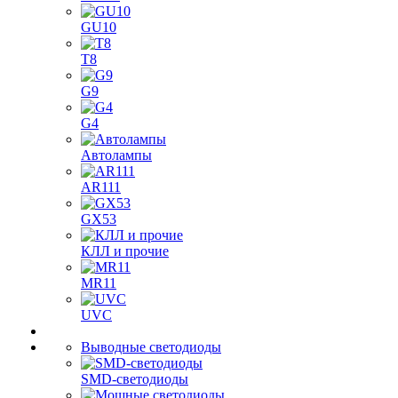
GU10
T8
G9
G4
Автолампы
AR111
GX53
КЛЛ и прочие
MR11
UVC
Выводные светодиоды
SMD-светодиоды