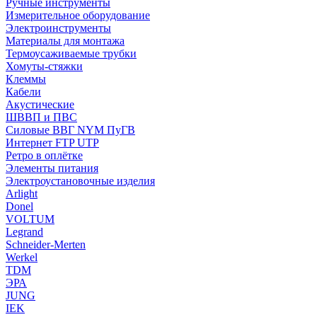
Ручные инструменты
Измерительное оборудование
Электроинструменты
Материалы для монтажа
Термоусаживаемые трубки
Хомуты-стяжки
Клеммы
Кабели
Акустические
ШВВП и ПВС
Силовые ВВГ NYM ПуГВ
Интернет FTP UTP
Ретро в оплётке
Элементы питания
Электроустановочные изделия
Arlight
Donel
VOLTUM
Legrand
Schneider-Merten
Werkel
TDM
ЭРА
JUNG
IEK