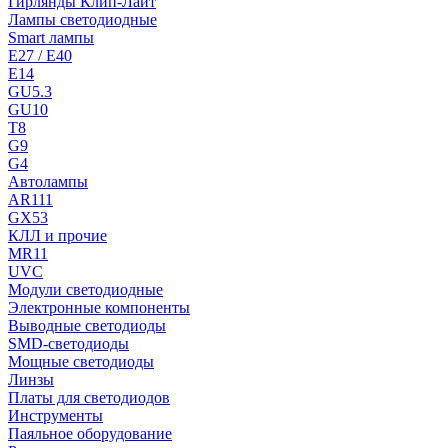
Гирлянды Клип-Лайт
Лампы светодиодные
Smart лампы
E27 / E40
E14
GU5.3
GU10
T8
G9
G4
Автолампы
AR111
GX53
КЛЛ и прочие
MR11
UVC
Модули светодиодные
Электронные компоненты
Выводные светодиоды
SMD-светодиоды
Мощные светодиоды
Линзы
Платы для светодиодов
Инструменты
Паяльное оборудование