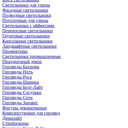
Светильники для улицы
Фасадные светильники
Подводные светильники
Потолочные для улицы
Светильники с эффектами
Переносные светильники
Грунтовые светильники
Консольные светильники
Ландшафтные светильники
Прожекторы
Светильники промышленные
Праздничный декор
Гирлянды Бахрома
Гирлянды Нить
Гирлянды Роса
Гирлянды Шарики
Гирлянды Белт-Лайт
Гирлянды Сосульки
Гирлянды Сети
Гирлянды Занавес
Фигуры декоративные
Комплектующие для гирлянд
Дюралайт
Стробоскопы