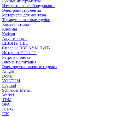
Ручные инструменты
Измерительное оборудование
Электроинструменты
Материалы для монтажа
Термоусаживаемые трубки
Хомуты-стяжки
Клеммы
Кабели
Акустические
ШВВП и ПВС
Силовые ВВГ NYM ПуГВ
Интернет FTP UTP
Ретро в оплётке
Элементы питания
Электроустановочные изделия
Arlight
Donel
VOLTUM
Legrand
Schneider-Merten
Werkel
TDM
ЭРА
JUNG
IEK