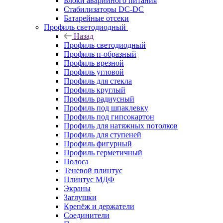
Блоки аварийного питания
Стабилизаторы DC-DC
Батарейные отсеки
Профиль светодиодный
Назад
Профиль светодиодный
Профиль п-образный
Профиль врезной
Профиль угловой
Профиль для стекла
Профиль круглый
Профиль радиусный
Профиль под шпаклевку
Профиль под гипсокартон
Профиль для натяжных потолков
Профиль для ступеней
Профиль фигурный
Профиль герметичный
Полоса
Теневой плинтус
Плинтус МДФ
Экраны
Заглушки
Крепёж и держатели
Соединители