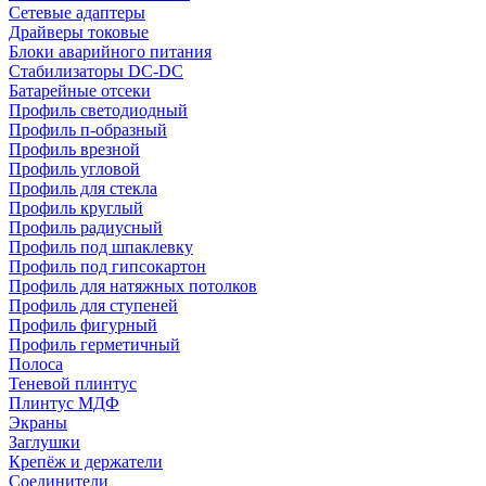
Сетевые адаптеры
Драйверы токовые
Блоки аварийного питания
Стабилизаторы DC-DC
Батарейные отсеки
Профиль светодиодный
Профиль п-образный
Профиль врезной
Профиль угловой
Профиль для стекла
Профиль круглый
Профиль радиусный
Профиль под шпаклевку
Профиль под гипсокартон
Профиль для натяжных потолков
Профиль для ступеней
Профиль фигурный
Профиль герметичный
Полоса
Теневой плинтус
Плинтус МДФ
Экраны
Заглушки
Крепёж и держатели
Соединители