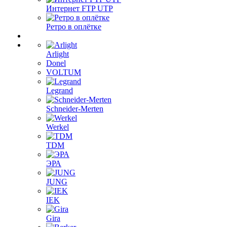
Интернет FTP UTP
Ретро в оплётке
Arlight
Donel
VOLTUM
Legrand
Schneider-Merten
Werkel
TDM
ЭРА
JUNG
IEK
Gira