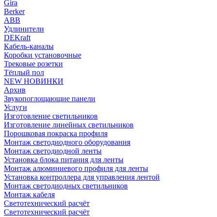
Gira
Berker
ABB
Удлинители
DEKraft
Кабель-каналы
Коробки установочные
Трековые розетки
Тёплый пол
NEW НОВИНКИ
Архив
Звукопоглощающие панели
Услуги
Изготовление светильников
Изготовление линейных светильников
Порошковая покраска профиля
Монтаж светодиодного оборудования
Монтаж светодиодной ленты
Установка блока питания для ленты
Монтаж алюминиевого профиля для ленты
Установка контроллера для управления лентой
Монтаж светодиодных светильников
Монтаж кабеля
Светотехнический расчёт
Светотехнический расчёт