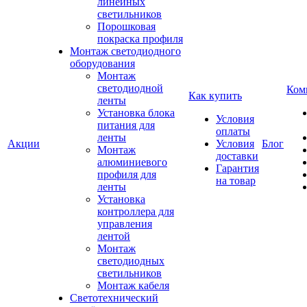
линейных
светильников
Порошковая
покраска профиля
Монтаж светодиодного
оборудования
Монтаж
светодиодной
Ком
Как купить
ленты
Установка блока
Условия
питания для
оплаты
ленты
Акции
Условия
Блог
Монтаж
доставки
алюминиевого
Гарантия
профиля для
на товар
ленты
Установка
контроллера для
управления
лентой
Монтаж
светодиодных
светильников
Монтаж кабеля
Светотехнический