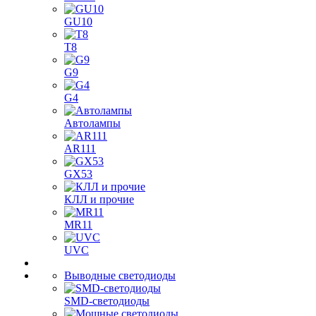
GU10
T8
G9
G4
Автолампы
AR111
GX53
КЛЛ и прочие
MR11
UVC
Выводные светодиоды
SMD-светодиоды