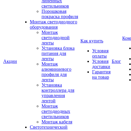
линейных
светильников
Порошковая
покраска профиля
Монтаж светодиодного
оборудования
Монтаж
светодиодной
Ком
Как купить
ленты
Установка блока
Условия
питания для
оплаты
ленты
Акции
Условия
Блог
Монтаж
доставки
алюминиевого
Гарантия
профиля для
на товар
ленты
Установка
контроллера для
управления
лентой
Монтаж
светодиодных
светильников
Монтаж кабеля
Светотехнический