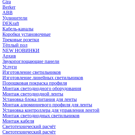
Gira
Berker
ABB
Удлинители
DEKraft
Кабель-каналы
Коробки установочные
Трековые розетки
Тёплый пол
NEW НОВИНКИ
Архив
Звукопоглощающие панели
Услуги
Изготовление светильников
Изготовление линейных светильников
Порошковая покраска профиля
Монтаж светодиодного оборудования
Монтаж светодиодной ленты
Установка блока питания для ленты
Монтаж алюминиевого профиля для ленты
Установка контроллера для управления лентой
Монтаж светодиодных светильников
Монтаж кабеля
Светотехнический расчёт
Светотехнический расчёт