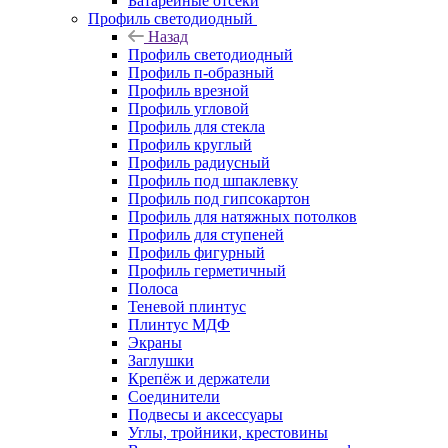
Батарейные отсеки
Профиль светодиодный
Назад
Профиль светодиодный
Профиль п-образный
Профиль врезной
Профиль угловой
Профиль для стекла
Профиль круглый
Профиль радиусный
Профиль под шпаклевку
Профиль под гипсокартон
Профиль для натяжных потолков
Профиль для ступеней
Профиль фигурный
Профиль герметичный
Полоса
Теневой плинтус
Плинтус МДФ
Экраны
Заглушки
Крепёж и держатели
Соединители
Подвесы и аксессуары
Углы, тройники, крестовины