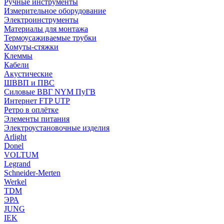
Ручные инструменты
Измерительное оборудование
Электроинструменты
Материалы для монтажа
Термоусаживаемые трубки
Хомуты-стяжки
Клеммы
Кабели
Акустические
ШВВП и ПВС
Силовые ВВГ NYM ПуГВ
Интернет FTP UTP
Ретро в оплётке
Элементы питания
Электроустановочные изделия
Arlight
Donel
VOLTUM
Legrand
Schneider-Merten
Werkel
TDM
ЭРА
JUNG
IEK