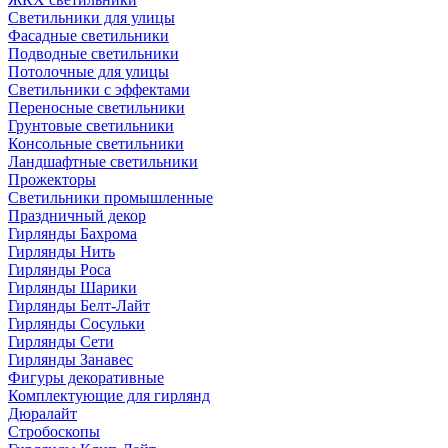
Светильники для улицы
Фасадные светильники
Подводные светильники
Потолочные для улицы
Светильники с эффектами
Переносные светильники
Грунтовые светильники
Консольные светильники
Ландшафтные светильники
Прожекторы
Светильники промышленные
Праздничный декор
Гирлянды Бахрома
Гирлянды Нить
Гирлянды Роса
Гирлянды Шарики
Гирлянды Белт-Лайт
Гирлянды Сосульки
Гирлянды Сети
Гирлянды Занавес
Фигуры декоративные
Комплектующие для гирлянд
Дюралайт
Стробоскопы