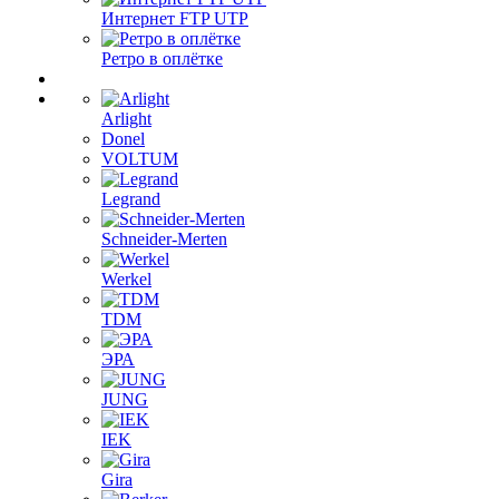
Интернет FTP UTP
Ретро в оплётке
Arlight
Donel
VOLTUM
Legrand
Schneider-Merten
Werkel
TDM
ЭРА
JUNG
IEK
Gira