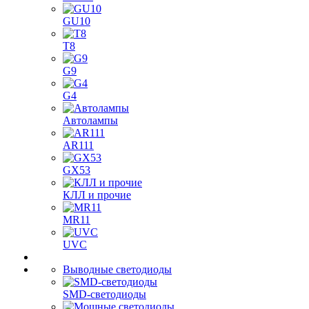
GU10
T8
G9
G4
Автолампы
AR111
GX53
КЛЛ и прочие
MR11
UVC
Выводные светодиоды
SMD-светодиоды