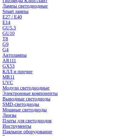
Гирлянды Клип-Лайт
Лампы светодиодные
Smart лампы
E27 / E40
E14
GU5.3
GU10
T8
G9
G4
Автолампы
AR111
GX53
КЛЛ и прочие
MR11
UVC
Модули светодиодные
Электронные компоненты
Выводные светодиоды
SMD-светодиоды
Мощные светодиоды
Линзы
Платы для светодиодов
Инструменты
Паяльное оборудование