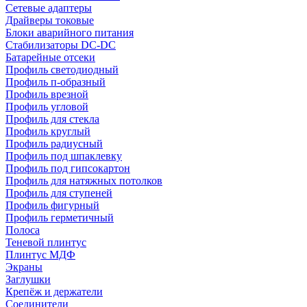
Сетевые адаптеры
Драйверы токовые
Блоки аварийного питания
Стабилизаторы DC-DC
Батарейные отсеки
Профиль светодиодный
Профиль п-образный
Профиль врезной
Профиль угловой
Профиль для стекла
Профиль круглый
Профиль радиусный
Профиль под шпаклевку
Профиль под гипсокартон
Профиль для натяжных потолков
Профиль для ступеней
Профиль фигурный
Профиль герметичный
Полоса
Теневой плинтус
Плинтус МДФ
Экраны
Заглушки
Крепёж и держатели
Соединители