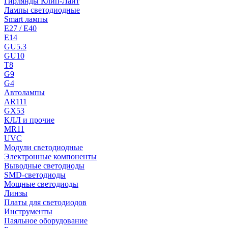
Гирлянды Клип-Лайт
Лампы светодиодные
Smart лампы
E27 / E40
E14
GU5.3
GU10
T8
G9
G4
Автолампы
AR111
GX53
КЛЛ и прочие
MR11
UVC
Модули светодиодные
Электронные компоненты
Выводные светодиоды
SMD-светодиоды
Мощные светодиоды
Линзы
Платы для светодиодов
Инструменты
Паяльное оборудование