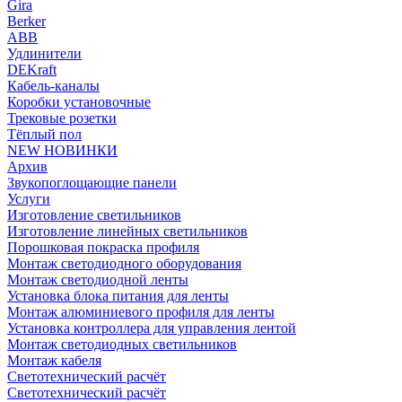
Gira
Berker
ABB
Удлинители
DEKraft
Кабель-каналы
Коробки установочные
Трековые розетки
Тёплый пол
NEW НОВИНКИ
Архив
Звукопоглощающие панели
Услуги
Изготовление светильников
Изготовление линейных светильников
Порошковая покраска профиля
Монтаж светодиодного оборудования
Монтаж светодиодной ленты
Установка блока питания для ленты
Монтаж алюминиевого профиля для ленты
Установка контроллера для управления лентой
Монтаж светодиодных светильников
Монтаж кабеля
Светотехнический расчёт
Светотехнический расчёт