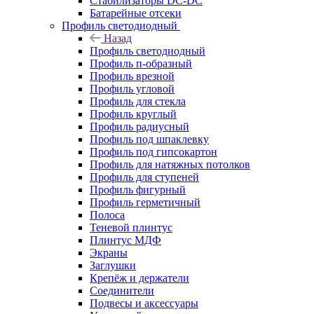
Стабилизаторы DC-DC
Батарейные отсеки
Профиль светодиодный
Назад
Профиль светодиодный
Профиль п-образный
Профиль врезной
Профиль угловой
Профиль для стекла
Профиль круглый
Профиль радиусный
Профиль под шпаклевку
Профиль под гипсокартон
Профиль для натяжных потолков
Профиль для ступеней
Профиль фигурный
Профиль герметичный
Полоса
Теневой плинтус
Плинтус МДФ
Экраны
Заглушки
Крепёж и держатели
Соединители
Подвесы и аксессуары