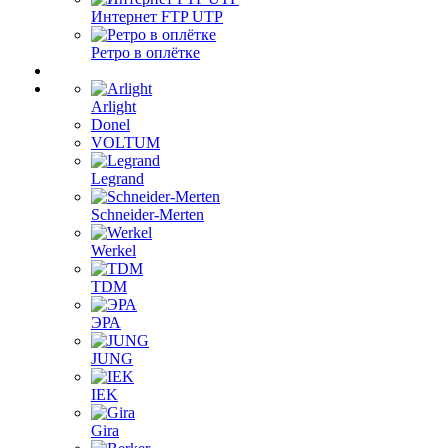
Интернет FTP UTP
Ретро в оплётке
Arlight
Donel
VOLTUM
Legrand
Schneider-Merten
Werkel
TDM
ЭРА
JUNG
IEK
Gira