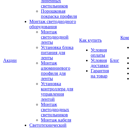
линейных
светильников
Порошковая
покраска профиля
Монтаж светодиодного
оборудования
Монтаж
светодиодной
Ком
Как купить
ленты
Установка блока
Условия
питания для
оплаты
ленты
Акции
Условия
Блог
Монтаж
доставки
алюминиевого
Гарантия
профиля для
на товар
ленты
Установка
контроллера для
управления
лентой
Монтаж
светодиодных
светильников
Монтаж кабеля
Светотехнический