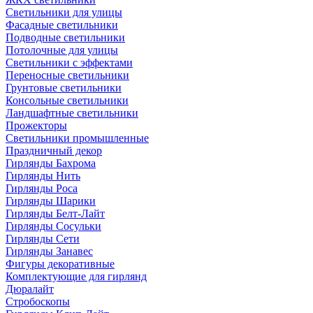
Светильники для улицы
Фасадные светильники
Подводные светильники
Потолочные для улицы
Светильники с эффектами
Переносные светильники
Грунтовые светильники
Консольные светильники
Ландшафтные светильники
Прожекторы
Светильники промышленные
Праздничный декор
Гирлянды Бахрома
Гирлянды Нить
Гирлянды Роса
Гирлянды Шарики
Гирлянды Белт-Лайт
Гирлянды Сосульки
Гирлянды Сети
Гирлянды Занавес
Фигуры декоративные
Комплектующие для гирлянд
Дюралайт
Стробоскопы