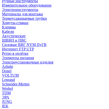
Ручные инструменты
Измерительное оборудование
Электроинструменты
Материалы для монтажа
Термоусаживаемые трубки
Хомуты-стяжки
Клеммы
Кабели
Акустические
ШВВП и ПВС
Силовые ВВГ NYM ПуГВ
Интернет FTP UTP
Ретро в оплётке
Элементы питания
Электроустановочные изделия
Arlight
Donel
VOLTUM
Legrand
Schneider-Merten
Werkel
TDM
ЭРА
JUNG
IEK