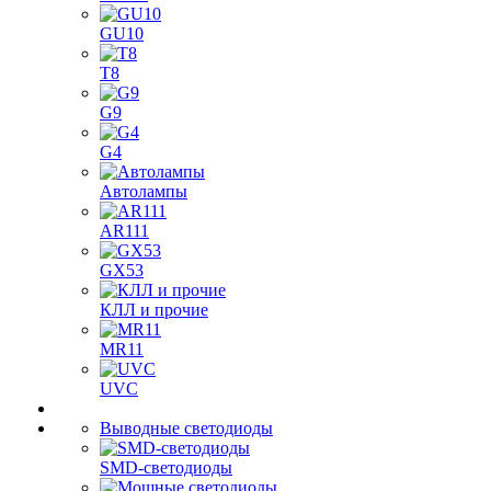
GU10
T8
G9
G4
Автолампы
AR111
GX53
КЛЛ и прочие
MR11
UVC
Выводные светодиоды
SMD-светодиоды