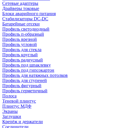
Сетевые адаптеры
Драйверы токовые
Блоки аварийного питания
Стабилизаторы DC-DC
Батарейные отсеки
Профиль светодиодный
Профиль п-образный
Профиль врезной
Профиль угловой
Профиль для стекла
Профиль круглый
Профиль радиусный
Профиль под шпаклевку
Профиль под гипсокартон
Профиль для натяжных потолков
Профиль для ступеней
Профиль фигурный
Профиль герметичный
Полоса
Теневой плинтус
Плинтус МДФ
Экраны
Заглушки
Крепёж и держатели
Соединители