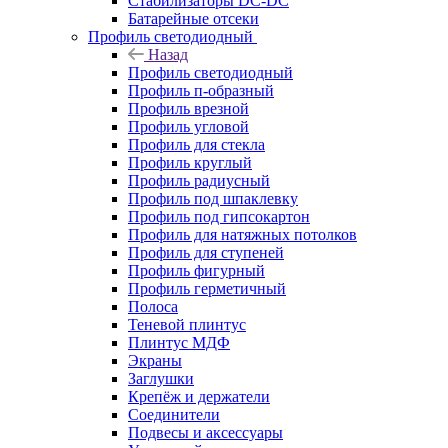
Стабилизаторы DC-DC
Батарейные отсеки
Профиль светодиодный
Назад
Профиль светодиодный
Профиль п-образный
Профиль врезной
Профиль угловой
Профиль для стекла
Профиль круглый
Профиль радиусный
Профиль под шпаклевку
Профиль под гипсокартон
Профиль для натяжных потолков
Профиль для ступеней
Профиль фигурный
Профиль герметичный
Полоса
Теневой плинтус
Плинтус МДФ
Экраны
Заглушки
Крепёж и держатели
Соединители
Подвесы и аксессуары