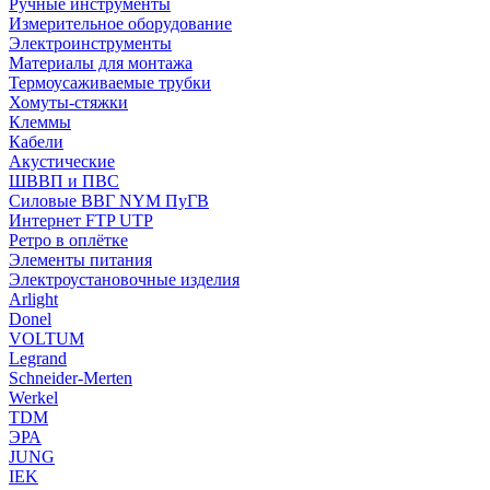
Ручные инструменты
Измерительное оборудование
Электроинструменты
Материалы для монтажа
Термоусаживаемые трубки
Хомуты-стяжки
Клеммы
Кабели
Акустические
ШВВП и ПВС
Силовые ВВГ NYM ПуГВ
Интернет FTP UTP
Ретро в оплётке
Элементы питания
Электроустановочные изделия
Arlight
Donel
VOLTUM
Legrand
Schneider-Merten
Werkel
TDM
ЭРА
JUNG
IEK