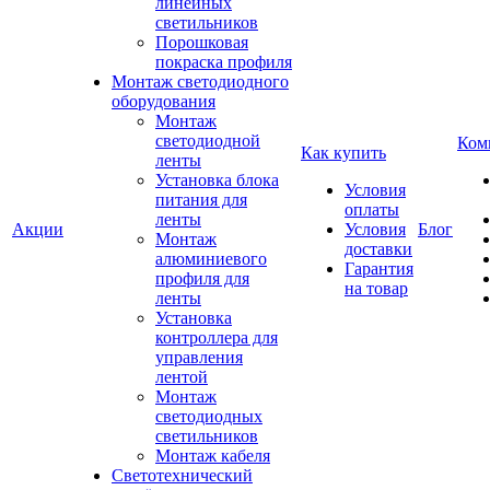
линейных
светильников
Порошковая
покраска профиля
Монтаж светодиодного
оборудования
Монтаж
светодиодной
Ком
Как купить
ленты
Установка блока
Условия
питания для
оплаты
ленты
Акции
Условия
Блог
Монтаж
доставки
алюминиевого
Гарантия
профиля для
на товар
ленты
Установка
контроллера для
управления
лентой
Монтаж
светодиодных
светильников
Монтаж кабеля
Светотехнический