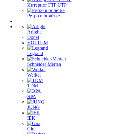
Интернет FTP UTP
Ретро в оплётке
Arlight
Donel
VOLTUM
Legrand
Schneider-Merten
Werkel
TDM
ЭРА
JUNG
IEK
Gira