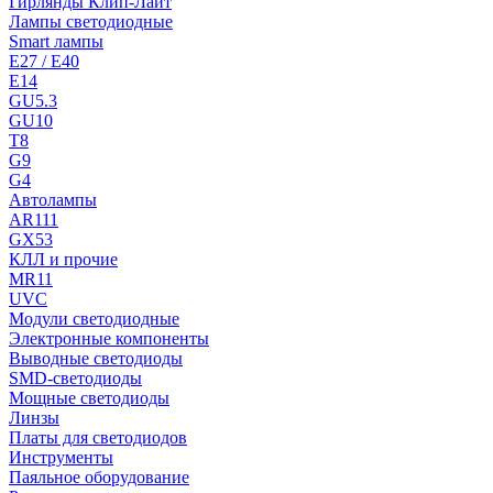
Гирлянды Клип-Лайт
Лампы светодиодные
Smart лампы
E27 / E40
E14
GU5.3
GU10
T8
G9
G4
Автолампы
AR111
GX53
КЛЛ и прочие
MR11
UVC
Модули светодиодные
Электронные компоненты
Выводные светодиоды
SMD-светодиоды
Мощные светодиоды
Линзы
Платы для светодиодов
Инструменты
Паяльное оборудование