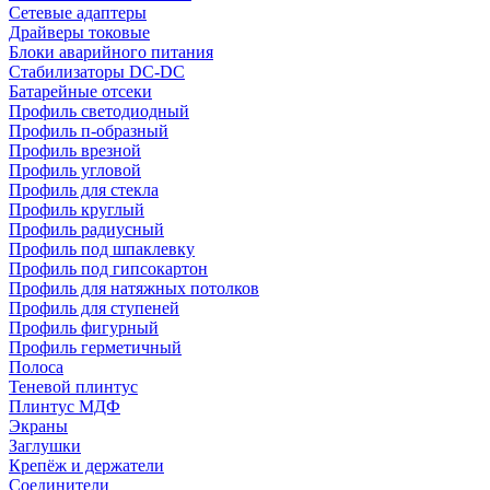
Сетевые адаптеры
Драйверы токовые
Блоки аварийного питания
Стабилизаторы DC-DC
Батарейные отсеки
Профиль светодиодный
Профиль п-образный
Профиль врезной
Профиль угловой
Профиль для стекла
Профиль круглый
Профиль радиусный
Профиль под шпаклевку
Профиль под гипсокартон
Профиль для натяжных потолков
Профиль для ступеней
Профиль фигурный
Профиль герметичный
Полоса
Теневой плинтус
Плинтус МДФ
Экраны
Заглушки
Крепёж и держатели
Соединители