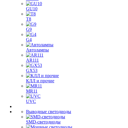
GU10
T8
G9
G4
Автолампы
AR111
GX53
КЛЛ и прочие
MR11
UVC
Выводные светодиоды
SMD-светодиоды