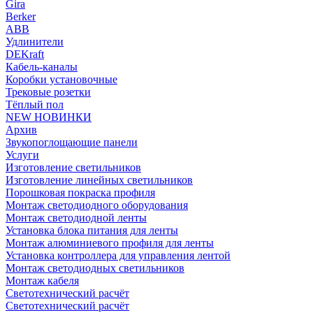
Gira
Berker
ABB
Удлинители
DEKraft
Кабель-каналы
Коробки установочные
Трековые розетки
Тёплый пол
NEW НОВИНКИ
Архив
Звукопоглощающие панели
Услуги
Изготовление светильников
Изготовление линейных светильников
Порошковая покраска профиля
Монтаж светодиодного оборудования
Монтаж светодиодной ленты
Установка блока питания для ленты
Монтаж алюминиевого профиля для ленты
Установка контроллера для управления лентой
Монтаж светодиодных светильников
Монтаж кабеля
Светотехнический расчёт
Светотехнический расчёт