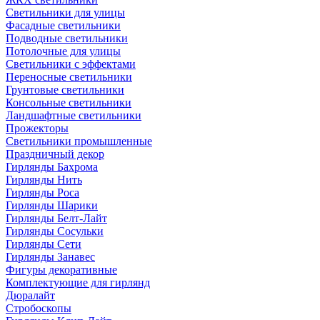
Светильники для улицы
Фасадные светильники
Подводные светильники
Потолочные для улицы
Светильники с эффектами
Переносные светильники
Грунтовые светильники
Консольные светильники
Ландшафтные светильники
Прожекторы
Светильники промышленные
Праздничный декор
Гирлянды Бахрома
Гирлянды Нить
Гирлянды Роса
Гирлянды Шарики
Гирлянды Белт-Лайт
Гирлянды Сосульки
Гирлянды Сети
Гирлянды Занавес
Фигуры декоративные
Комплектующие для гирлянд
Дюралайт
Стробоскопы