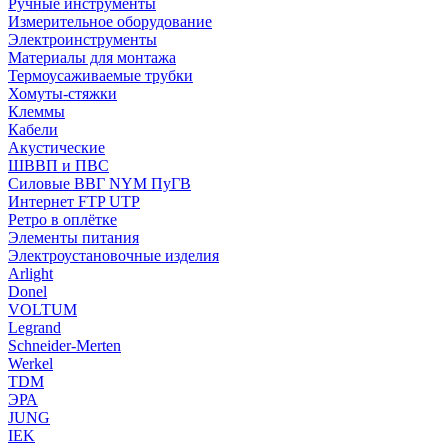
Ручные инструменты
Измерительное оборудование
Электроинструменты
Материалы для монтажа
Термоусаживаемые трубки
Хомуты-стяжки
Клеммы
Кабели
Акустические
ШВВП и ПВС
Силовые ВВГ NYM ПуГВ
Интернет FTP UTP
Ретро в оплётке
Элементы питания
Электроустановочные изделия
Arlight
Donel
VOLTUM
Legrand
Schneider-Merten
Werkel
TDM
ЭРА
JUNG
IEK