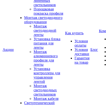
линейных
светильников
Порошковая
покраска профиля
Монтаж светодиодного
оборудования
Монтаж
светодиодной
Ком
Как купить
ленты
Установка блока
Условия
питания для
оплаты
ленты
Акции
Условия
Блог
Монтаж
доставки
алюминиевого
Гарантия
профиля для
на товар
ленты
Установка
контроллера для
управления
лентой
Монтаж
светодиодных
светильников
Монтаж кабеля
Светотехнический