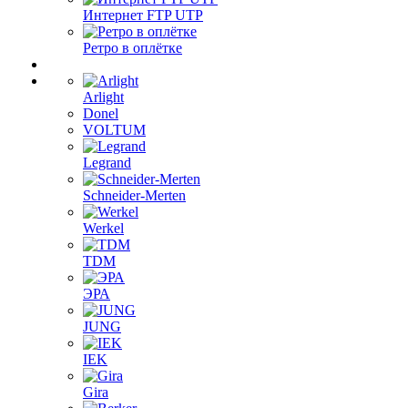
Интернет FTP UTP
Ретро в оплётке
Arlight
Donel
VOLTUM
Legrand
Schneider-Merten
Werkel
TDM
ЭРА
JUNG
IEK
Gira