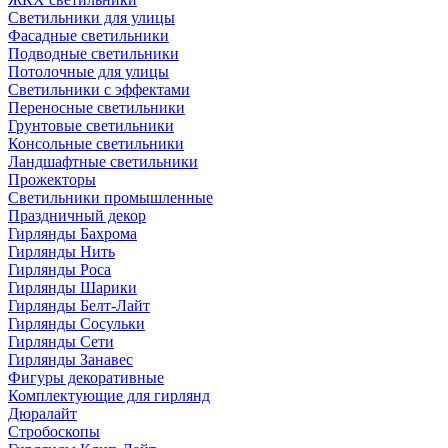
Светильники для улицы
Фасадные светильники
Подводные светильники
Потолочные для улицы
Светильники с эффектами
Переносные светильники
Грунтовые светильники
Консольные светильники
Ландшафтные светильники
Прожекторы
Светильники промышленные
Праздничный декор
Гирлянды Бахрома
Гирлянды Нить
Гирлянды Роса
Гирлянды Шарики
Гирлянды Белт-Лайт
Гирлянды Сосульки
Гирлянды Сети
Гирлянды Занавес
Фигуры декоративные
Комплектующие для гирлянд
Дюралайт
Стробоскопы