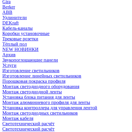
Gira
Berker
ABB
Удлинители
DEKraft
Кабель-каналы
Коробки установочные
Трековые розетки
Тёплый пол
NEW НОВИНКИ
Архив
Звукопоглощающие панели
Услуги
Изготовление светильников
Изготовление линейных светильников
Порошковая покраска профиля
Монтаж светодиодного оборудования
Монтаж светодиодной ленты
Установка блока питания для ленты
Монтаж алюминиевого профиля для ленты
Установка контроллера для управления лентой
Монтаж светодиодных светильников
Монтаж кабеля
Светотехнический расчёт
Светотехнический расчёт