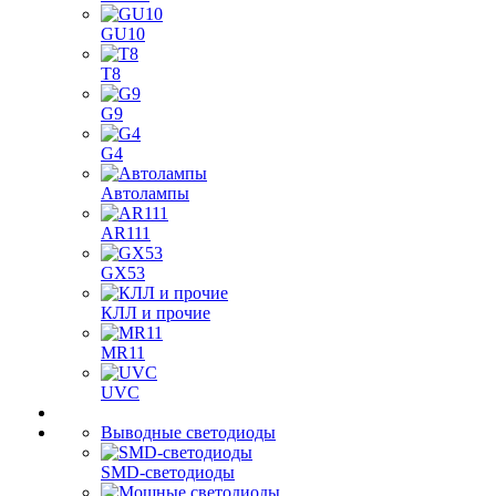
GU10
T8
G9
G4
Автолампы
AR111
GX53
КЛЛ и прочие
MR11
UVC
Выводные светодиоды
SMD-светодиоды