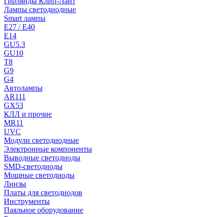
Гирлянды Клип-Лайт
Лампы светодиодные
Smart лампы
E27 / E40
E14
GU5.3
GU10
T8
G9
G4
Автолампы
AR111
GX53
КЛЛ и прочие
MR11
UVC
Модули светодиодные
Электронные компоненты
Выводные светодиоды
SMD-светодиоды
Мощные светодиоды
Линзы
Платы для светодиодов
Инструменты
Паяльное оборудование