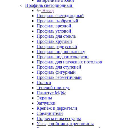
Батарейные отсеки
Профиль светодиодный
Назад
Профиль светодиодный
Профиль п-образный
Профиль врезной
Профиль угловой
Профиль для стекла
Профиль круглый
Профиль радиусный
Профиль под шпаклевку
Профиль под гипсокартон
Профиль для натяжных потолков
Профиль для ступеней
Профиль фигурный
Профиль герметичный
Полоса
Теневой плинтус
Плинтус МДФ
Экраны
Заглушки
Крепёж и держатели
Соединители
Подвесы и аксессуары
Углы, тройники, крестовины