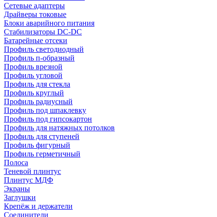
Сетевые адаптеры
Драйверы токовые
Блоки аварийного питания
Стабилизаторы DC-DC
Батарейные отсеки
Профиль светодиодный
Профиль п-образный
Профиль врезной
Профиль угловой
Профиль для стекла
Профиль круглый
Профиль радиусный
Профиль под шпаклевку
Профиль под гипсокартон
Профиль для натяжных потолков
Профиль для ступеней
Профиль фигурный
Профиль герметичный
Полоса
Теневой плинтус
Плинтус МДФ
Экраны
Заглушки
Крепёж и держатели
Соединители