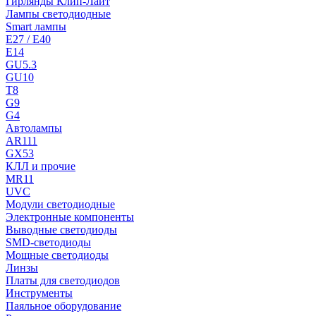
Гирлянды Клип-Лайт
Лампы светодиодные
Smart лампы
E27 / E40
E14
GU5.3
GU10
T8
G9
G4
Автолампы
AR111
GX53
КЛЛ и прочие
MR11
UVC
Модули светодиодные
Электронные компоненты
Выводные светодиоды
SMD-светодиоды
Мощные светодиоды
Линзы
Платы для светодиодов
Инструменты
Паяльное оборудование