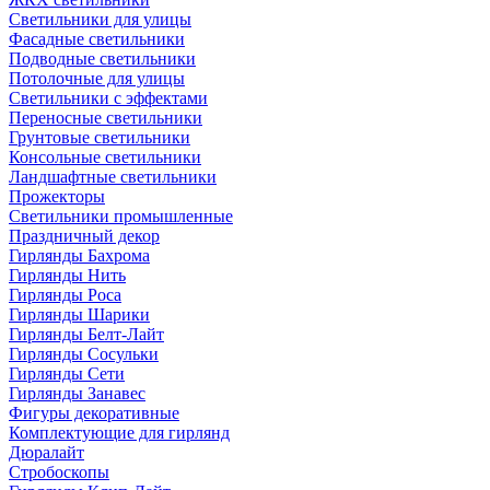
Светильники для улицы
Фасадные светильники
Подводные светильники
Потолочные для улицы
Светильники с эффектами
Переносные светильники
Грунтовые светильники
Консольные светильники
Ландшафтные светильники
Прожекторы
Светильники промышленные
Праздничный декор
Гирлянды Бахрома
Гирлянды Нить
Гирлянды Роса
Гирлянды Шарики
Гирлянды Белт-Лайт
Гирлянды Сосульки
Гирлянды Сети
Гирлянды Занавес
Фигуры декоративные
Комплектующие для гирлянд
Дюралайт
Стробоскопы