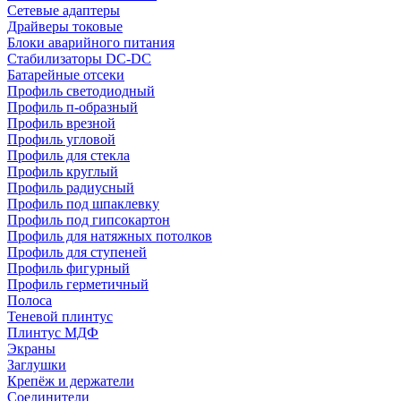
Сетевые адаптеры
Драйверы токовые
Блоки аварийного питания
Стабилизаторы DC-DC
Батарейные отсеки
Профиль светодиодный
Профиль п-образный
Профиль врезной
Профиль угловой
Профиль для стекла
Профиль круглый
Профиль радиусный
Профиль под шпаклевку
Профиль под гипсокартон
Профиль для натяжных потолков
Профиль для ступеней
Профиль фигурный
Профиль герметичный
Полоса
Теневой плинтус
Плинтус МДФ
Экраны
Заглушки
Крепёж и держатели
Соединители