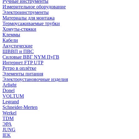
Ручные инструменты
Измерительное оборудование
Электроинструменты
Материалы для монтажа
Термоусаживаемые трубки
Хомуты-стяжки
Клеммы
Кабели
Акустические
ШВВП и ПВС
Силовые ВВГ NYM ПуГВ
Интернет FTP UTP
Ретро в оплётке
Элементы питания
Электроустановочные изделия
Arlight
Donel
VOLTUM
Legrand
Schneider-Merten
Werkel
TDM
ЭРА
JUNG
IEK