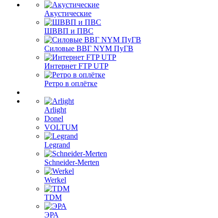
Акустические
ШВВП и ПВС
Силовые ВВГ NYM ПуГВ
Интернет FTP UTP
Ретро в оплётке
Arlight
Donel
VOLTUM
Legrand
Schneider-Merten
Werkel
TDM
ЭРА