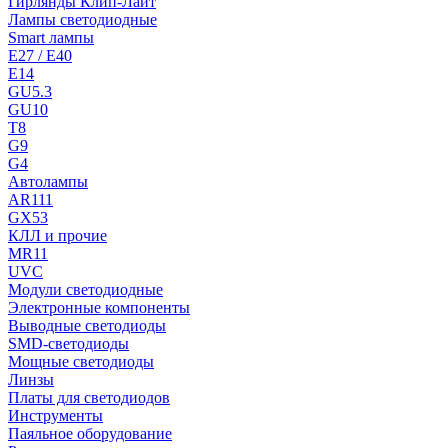
Гирлянды Клип-Лайт
Лампы светодиодные
Smart лампы
E27 / E40
E14
GU5.3
GU10
T8
G9
G4
Автолампы
AR111
GX53
КЛЛ и прочие
MR11
UVC
Модули светодиодные
Электронные компоненты
Выводные светодиоды
SMD-светодиоды
Мощные светодиоды
Линзы
Платы для светодиодов
Инструменты
Паяльное оборудование