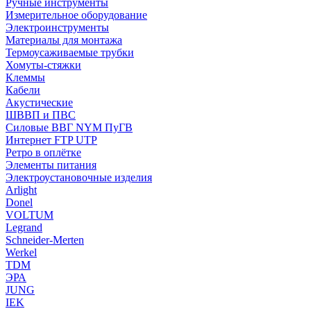
Ручные инструменты
Измерительное оборудование
Электроинструменты
Материалы для монтажа
Термоусаживаемые трубки
Хомуты-стяжки
Клеммы
Кабели
Акустические
ШВВП и ПВС
Силовые ВВГ NYM ПуГВ
Интернет FTP UTP
Ретро в оплётке
Элементы питания
Электроустановочные изделия
Arlight
Donel
VOLTUM
Legrand
Schneider-Merten
Werkel
TDM
ЭРА
JUNG
IEK