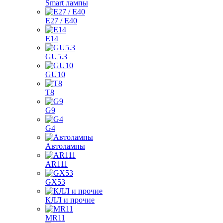
Smart лампы
E27 / E40
E14
GU5.3
GU10
T8
G9
G4
Автолампы
AR111
GX53
КЛЛ и прочие
MR11