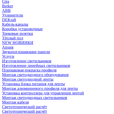
Gira
Berker
ABB
Удлинители
DEKraft
Кабель-каналы
Коробки установочные
Трековые розетки
Тёплый пол
NEW НОВИНКИ
Архив
Звукопоглощающие панели
Услуги
Изготовление светильников
Изготовление линейных светильников
Порошковая покраска профиля
Монтаж светодиодного оборудования
Монтаж светодиодной ленты
Установка блока питания для ленты
Монтаж алюминиевого профиля для ленты
Установка контроллера для управления лентой
Монтаж светодиодных светильников
Монтаж кабеля
Светотехнический расчёт
Светотехнический расчёт