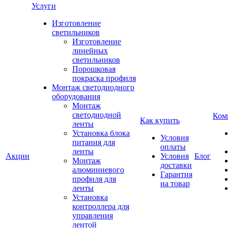
Услуги
Изготовление
светильников
Изготовление
линейных
светильников
Порошковая
покраска профиля
Монтаж светодиодного
оборудования
Монтаж
светодиодной
Ком
Как купить
ленты
Установка блока
Условия
питания для
оплаты
ленты
Акции
Условия
Блог
Монтаж
доставки
алюминиевого
Гарантия
профиля для
на товар
ленты
Установка
контроллера для
управления
лентой