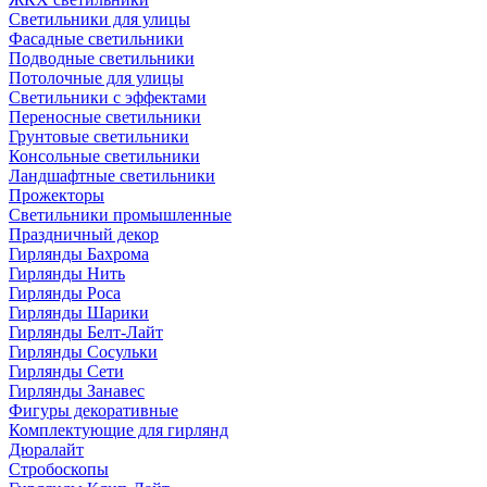
Светильники для улицы
Фасадные светильники
Подводные светильники
Потолочные для улицы
Светильники с эффектами
Переносные светильники
Грунтовые светильники
Консольные светильники
Ландшафтные светильники
Прожекторы
Светильники промышленные
Праздничный декор
Гирлянды Бахрома
Гирлянды Нить
Гирлянды Роса
Гирлянды Шарики
Гирлянды Белт-Лайт
Гирлянды Сосульки
Гирлянды Сети
Гирлянды Занавес
Фигуры декоративные
Комплектующие для гирлянд
Дюралайт
Стробоскопы