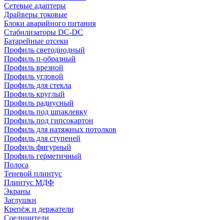
Сетевые адаптеры
Драйверы токовые
Блоки аварийного питания
Стабилизаторы DC-DC
Батарейные отсеки
Профиль светодиодный
Профиль п-образный
Профиль врезной
Профиль угловой
Профиль для стекла
Профиль круглый
Профиль радиусный
Профиль под шпаклевку
Профиль под гипсокартон
Профиль для натяжных потолков
Профиль для ступеней
Профиль фигурный
Профиль герметичный
Полоса
Теневой плинтус
Плинтус МДФ
Экраны
Заглушки
Крепёж и держатели
Соединители