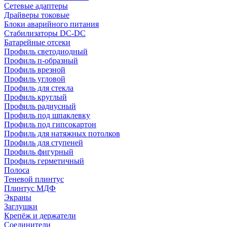
Сетевые адаптеры
Драйверы токовые
Блоки аварийного питания
Стабилизаторы DC-DC
Батарейные отсеки
Профиль светодиодный
Профиль п-образный
Профиль врезной
Профиль угловой
Профиль для стекла
Профиль круглый
Профиль радиусный
Профиль под шпаклевку
Профиль под гипсокартон
Профиль для натяжных потолков
Профиль для ступеней
Профиль фигурный
Профиль герметичный
Полоса
Теневой плинтус
Плинтус МДФ
Экраны
Заглушки
Крепёж и держатели
Соединители