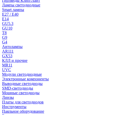
Гирлянды Клип-Лайт
Лампы светодиодные
Smart лампы
E27 / E40
E14
GU5.3
GU10
T8
G9
G4
Автолампы
AR111
GX53
КЛЛ и прочие
MR11
UVC
Модули светодиодные
Электронные компоненты
Выводные светодиоды
SMD-светодиоды
Мощные светодиоды
Линзы
Платы для светодиодов
Инструменты
Паяльное оборудование