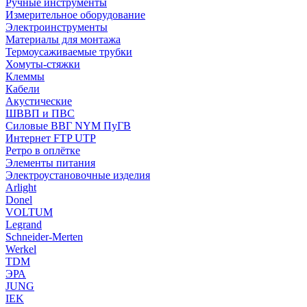
Ручные инструменты
Измерительное оборудование
Электроинструменты
Материалы для монтажа
Термоусаживаемые трубки
Хомуты-стяжки
Клеммы
Кабели
Акустические
ШВВП и ПВС
Силовые ВВГ NYM ПуГВ
Интернет FTP UTP
Ретро в оплётке
Элементы питания
Электроустановочные изделия
Arlight
Donel
VOLTUM
Legrand
Schneider-Merten
Werkel
TDM
ЭРА
JUNG
IEK