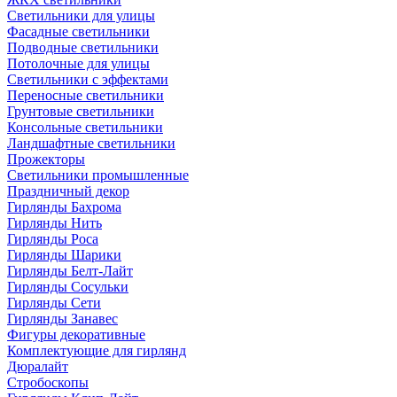
Светильники для улицы
Фасадные светильники
Подводные светильники
Потолочные для улицы
Светильники с эффектами
Переносные светильники
Грунтовые светильники
Консольные светильники
Ландшафтные светильники
Прожекторы
Светильники промышленные
Праздничный декор
Гирлянды Бахрома
Гирлянды Нить
Гирлянды Роса
Гирлянды Шарики
Гирлянды Белт-Лайт
Гирлянды Сосульки
Гирлянды Сети
Гирлянды Занавес
Фигуры декоративные
Комплектующие для гирлянд
Дюралайт
Стробоскопы