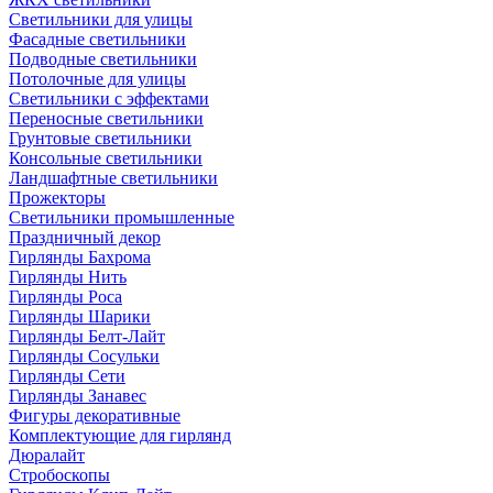
Светильники для улицы
Фасадные светильники
Подводные светильники
Потолочные для улицы
Светильники с эффектами
Переносные светильники
Грунтовые светильники
Консольные светильники
Ландшафтные светильники
Прожекторы
Светильники промышленные
Праздничный декор
Гирлянды Бахрома
Гирлянды Нить
Гирлянды Роса
Гирлянды Шарики
Гирлянды Белт-Лайт
Гирлянды Сосульки
Гирлянды Сети
Гирлянды Занавес
Фигуры декоративные
Комплектующие для гирлянд
Дюралайт
Стробоскопы