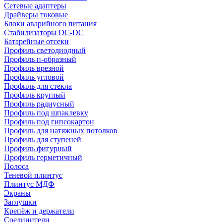
Сетевые адаптеры
Драйверы токовые
Блоки аварийного питания
Стабилизаторы DC-DC
Батарейные отсеки
Профиль светодиодный
Профиль п-образный
Профиль врезной
Профиль угловой
Профиль для стекла
Профиль круглый
Профиль радиусный
Профиль под шпаклевку
Профиль под гипсокартон
Профиль для натяжных потолков
Профиль для ступеней
Профиль фигурный
Профиль герметичный
Полоса
Теневой плинтус
Плинтус МДФ
Экраны
Заглушки
Крепёж и держатели
Соединители