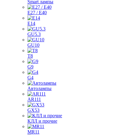
Smart лампы
E27 / E40
E14
GU5.3
GU10
T8
G9
G4
Автолампы
AR111
GX53
КЛЛ и прочие
MR11