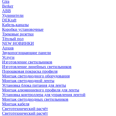
Gira
Berker
ABB
Удлинители
DEKraft
Кабель-каналы
Коробки установочные
Трековые розетки
Тёплый пол
NEW НОВИНКИ
Архив
Звукопоглощающие панели
Услуги
Изготовление светильников
Изготовление линейных светильников
Порошковая покраска профиля
Монтаж светодиодного оборудования
Монтаж светодиодной ленты
Установка блока питания для ленты
Монтаж алюминиевого профиля для ленты
Установка контроллера для управления лентой
Монтаж светодиодных светильников
Монтаж кабеля
Светотехнический расчёт
Светотехнический расчёт