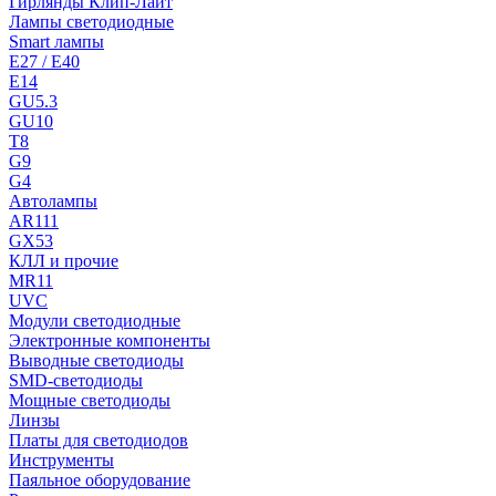
Гирлянды Клип-Лайт
Лампы светодиодные
Smart лампы
E27 / E40
E14
GU5.3
GU10
T8
G9
G4
Автолампы
AR111
GX53
КЛЛ и прочие
MR11
UVC
Модули светодиодные
Электронные компоненты
Выводные светодиоды
SMD-светодиоды
Мощные светодиоды
Линзы
Платы для светодиодов
Инструменты
Паяльное оборудование