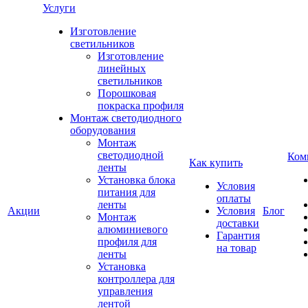
Услуги
Изготовление
светильников
Изготовление
линейных
светильников
Порошковая
покраска профиля
Монтаж светодиодного
оборудования
Монтаж
светодиодной
Ком
Как купить
ленты
Установка блока
Условия
питания для
оплаты
ленты
Акции
Условия
Блог
Монтаж
доставки
алюминиевого
Гарантия
профиля для
на товар
ленты
Установка
контроллера для
управления
лентой