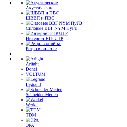
Акустические
ШВВП и ПВС
Силовые ВВГ NYM ПуГВ
Интернет FTP UTP
Ретро в оплётке
Arlight
Donel
VOLTUM
Legrand
Schneider-Merten
Werkel
TDM
ЭРА