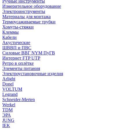
Ручные инструменты
Измерительное оборудование
Электроинструменты
Материалы для монтажа
Термоусаживаемые трубки
Хомуты-стяжки
Клеммы
Кабели
Акустические
ШВВП и ПВС
Силовые ВВГ NYM ПуГВ
Интернет FTP UTP
Ретро в оплётке
Элементы питания
Электроустановочные изделия
Arlight
Donel
VOLTUM
Legrand
Schneider-Merten
Werkel
TDM
ЭРА
JUNG
IEK