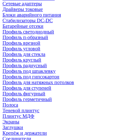
Сетевые адаптеры
Драйверы токовые
Блоки аварийного питания
Стабилизаторы DC-DC
Батарейные отсеки
Профиль светодиодный
Профиль п-образный
Профиль врезной
Профиль угловой
Профиль для стекла
Профиль круглый
Профиль радиусный
Профиль под шпаклевку
Профиль под гипсокартон
Профиль для натяжных потолков
Профиль для ступеней
Профиль фигурный
Профиль герметичный
Полоса
Теневой плинтус
Плинтус МДФ
Экраны
Заглушки
Крепёж и держатели
Соединители