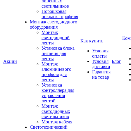
линейных
светильников
Порошковая
покраска профиля
Монтаж светодиодного
оборудования
Монтаж
светодиодной
Ком
Как купить
ленты
Установка блока
Условия
питания для
оплаты
ленты
Акции
Условия
Блог
Монтаж
доставки
алюминиевого
Гарантия
профиля для
на товар
ленты
Установка
контроллера для
управления
лентой
Монтаж
светодиодных
светильников
Монтаж кабеля
Светотехнический