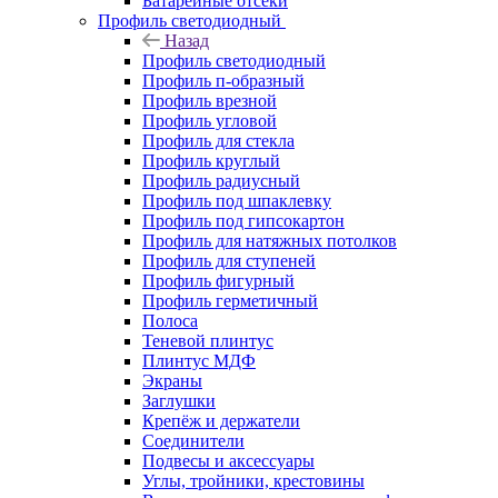
Батарейные отсеки
Профиль светодиодный
Назад
Профиль светодиодный
Профиль п-образный
Профиль врезной
Профиль угловой
Профиль для стекла
Профиль круглый
Профиль радиусный
Профиль под шпаклевку
Профиль под гипсокартон
Профиль для натяжных потолков
Профиль для ступеней
Профиль фигурный
Профиль герметичный
Полоса
Теневой плинтус
Плинтус МДФ
Экраны
Заглушки
Крепёж и держатели
Соединители
Подвесы и аксессуары
Углы, тройники, крестовины