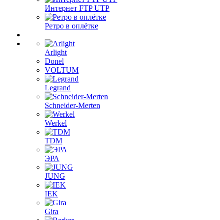
Интернет FTP UTP
Ретро в оплётке
Arlight
Donel
VOLTUM
Legrand
Schneider-Merten
Werkel
TDM
ЭРА
JUNG
IEK
Gira