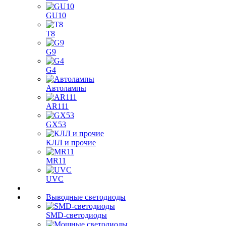
GU10
T8
G9
G4
Автолампы
AR111
GX53
КЛЛ и прочие
MR11
UVC
Выводные светодиоды
SMD-светодиоды