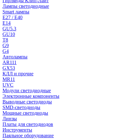
Гирлянды Клип-Лайт
Лампы светодиодные
Smart лампы
E27 / E40
E14
GU5.3
GU10
T8
G9
G4
Автолампы
AR111
GX53
КЛЛ и прочие
MR11
UVC
Модули светодиодные
Электронные компоненты
Выводные светодиоды
SMD-светодиоды
Мощные светодиоды
Линзы
Платы для светодиодов
Инструменты
Паяльное оборудование