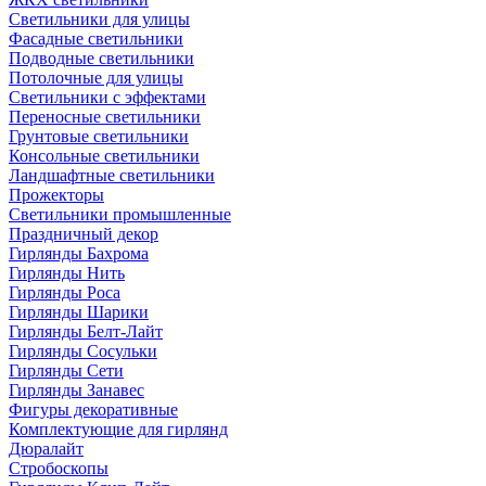
Светильники для улицы
Фасадные светильники
Подводные светильники
Потолочные для улицы
Светильники с эффектами
Переносные светильники
Грунтовые светильники
Консольные светильники
Ландшафтные светильники
Прожекторы
Светильники промышленные
Праздничный декор
Гирлянды Бахрома
Гирлянды Нить
Гирлянды Роса
Гирлянды Шарики
Гирлянды Белт-Лайт
Гирлянды Сосульки
Гирлянды Сети
Гирлянды Занавес
Фигуры декоративные
Комплектующие для гирлянд
Дюралайт
Стробоскопы