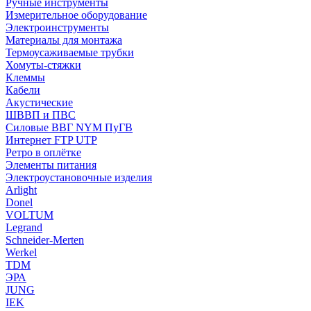
Ручные инструменты
Измерительное оборудование
Электроинструменты
Материалы для монтажа
Термоусаживаемые трубки
Хомуты-стяжки
Клеммы
Кабели
Акустические
ШВВП и ПВС
Силовые ВВГ NYM ПуГВ
Интернет FTP UTP
Ретро в оплётке
Элементы питания
Электроустановочные изделия
Arlight
Donel
VOLTUM
Legrand
Schneider-Merten
Werkel
TDM
ЭРА
JUNG
IEK