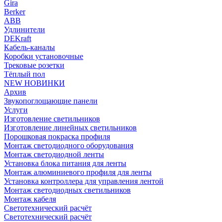
Gira
Berker
ABB
Удлинители
DEKraft
Кабель-каналы
Коробки установочные
Трековые розетки
Тёплый пол
NEW НОВИНКИ
Архив
Звукопоглощающие панели
Услуги
Изготовление светильников
Изготовление линейных светильников
Порошковая покраска профиля
Монтаж светодиодного оборудования
Монтаж светодиодной ленты
Установка блока питания для ленты
Монтаж алюминиевого профиля для ленты
Установка контроллера для управления лентой
Монтаж светодиодных светильников
Монтаж кабеля
Светотехнический расчёт
Светотехнический расчёт