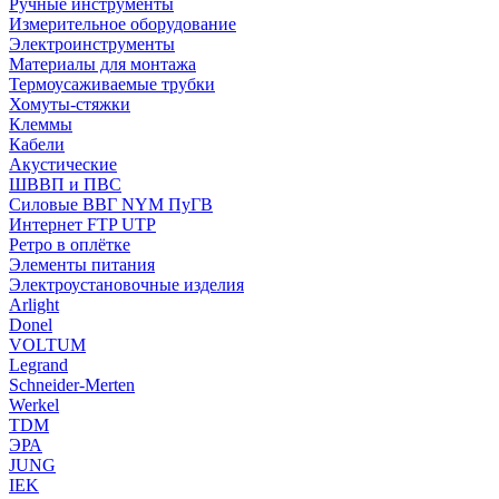
Ручные инструменты
Измерительное оборудование
Электроинструменты
Материалы для монтажа
Термоусаживаемые трубки
Хомуты-стяжки
Клеммы
Кабели
Акустические
ШВВП и ПВС
Силовые ВВГ NYM ПуГВ
Интернет FTP UTP
Ретро в оплётке
Элементы питания
Электроустановочные изделия
Arlight
Donel
VOLTUM
Legrand
Schneider-Merten
Werkel
TDM
ЭРА
JUNG
IEK