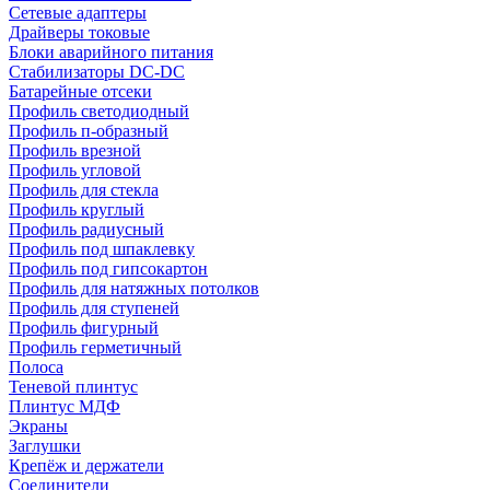
Сетевые адаптеры
Драйверы токовые
Блоки аварийного питания
Стабилизаторы DC-DC
Батарейные отсеки
Профиль светодиодный
Профиль п-образный
Профиль врезной
Профиль угловой
Профиль для стекла
Профиль круглый
Профиль радиусный
Профиль под шпаклевку
Профиль под гипсокартон
Профиль для натяжных потолков
Профиль для ступеней
Профиль фигурный
Профиль герметичный
Полоса
Теневой плинтус
Плинтус МДФ
Экраны
Заглушки
Крепёж и держатели
Соединители