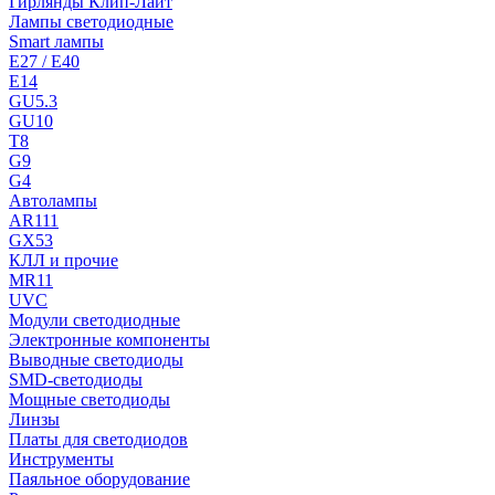
Гирлянды Клип-Лайт
Лампы светодиодные
Smart лампы
E27 / E40
E14
GU5.3
GU10
T8
G9
G4
Автолампы
AR111
GX53
КЛЛ и прочие
MR11
UVC
Модули светодиодные
Электронные компоненты
Выводные светодиоды
SMD-светодиоды
Мощные светодиоды
Линзы
Платы для светодиодов
Инструменты
Паяльное оборудование