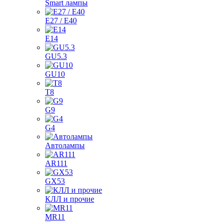
Smart лампы
E27 / E40
E14
GU5.3
GU10
T8
G9
G4
Автолампы
AR111
GX53
КЛЛ и прочие
MR11