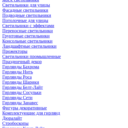
Светильники для улицы
Фасадные светильники
Подводные светильники
Потолочные для улицы
Светильники с эффектами
Переносные светильники
Грунтовые светильники
Консольные светильники
Ландшафтные светильники
Прожекторы
Светильники промышленные
Праздничный декор
Гирлянды Бахрома
Гирлянды Нить
Гирлянды Роса
Гирлянды Шарики
Гирлянды Белт-Лайт
Гирлянды Сосульки
Гирлянды Сети
Гирлянды Занавес
Фигуры декоративные
Комплектующие для гирлянд
Дюралайт
Стробоскопы