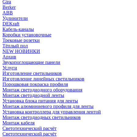
Gira
Berker
ABB
Удлинители
DEKraft
Кабель-каналы
Коробки установочные
Трековые розетки
Тёплый пол
NEW НОВИНКИ
Архив
Звукопоглощающие панели
Услуги
Изготовление светильников
Изготовление линейных светильников
Порошковая покраска профиля
Монтаж светодиодного оборудования
Монтаж светодиодной ленты
Установка блока питания для ленты
Монтаж алюминиевого профиля для ленты
Установка контроллера для управления лентой
Монтаж светодиодных светильников
Монтаж кабеля
Светотехнический расчёт
Светотехнический расчёт