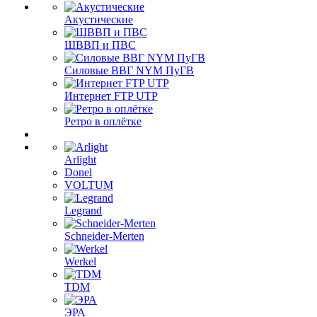
Акустические
ШВВП и ПВС
Силовые ВВГ NYM ПуГВ
Интернет FTP UTP
Ретро в оплётке
Arlight
Donel
VOLTUM
Legrand
Schneider-Merten
Werkel
TDM
ЭРА