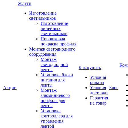
Услуги
Изготовление
светильников
Изготовление
линейных
светильников
Порошковая
покраска профиля
Монтаж светодиодного
оборудования
Монтаж
светодиодной
Ком
Как купить
ленты
Установка блока
Условия
питания для
оплаты
ленты
Акции
Условия
Блог
Монтаж
доставки
алюминиевого
Гарантия
профиля для
на товар
ленты
Установка
контроллера для
управления
лентой