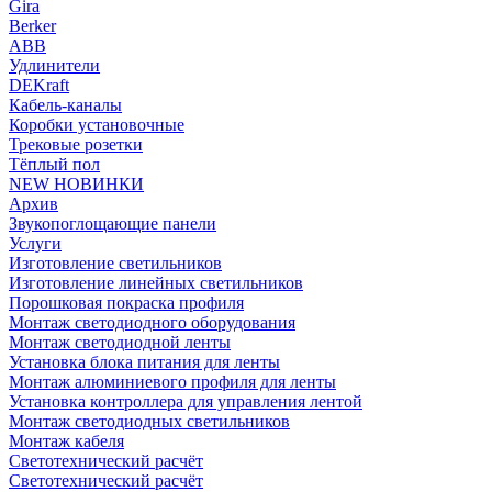
Gira
Berker
ABB
Удлинители
DEKraft
Кабель-каналы
Коробки установочные
Трековые розетки
Тёплый пол
NEW НОВИНКИ
Архив
Звукопоглощающие панели
Услуги
Изготовление светильников
Изготовление линейных светильников
Порошковая покраска профиля
Монтаж светодиодного оборудования
Монтаж светодиодной ленты
Установка блока питания для ленты
Монтаж алюминиевого профиля для ленты
Установка контроллера для управления лентой
Монтаж светодиодных светильников
Монтаж кабеля
Светотехнический расчёт
Светотехнический расчёт