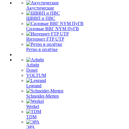
Акустические
ШВВП и ПВС
Силовые ВВГ NYM ПуГВ
Интернет FTP UTP
Ретро в оплётке
Arlight
Donel
VOLTUM
Legrand
Schneider-Merten
Werkel
TDM
ЭРА