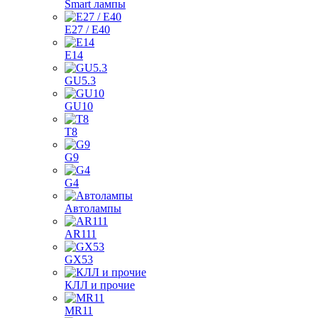
Smart лампы
E27 / E40
E14
GU5.3
GU10
T8
G9
G4
Автолампы
AR111
GX53
КЛЛ и прочие
MR11