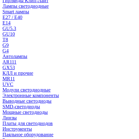
Гирлянды Клип-Лайт
Лампы светодиодные
Smart лампы
E27 / E40
E14
GU5.3
GU10
T8
G9
G4
Автолампы
AR111
GX53
КЛЛ и прочие
MR11
UVC
Модули светодиодные
Электронные компоненты
Выводные светодиоды
SMD-светодиоды
Мощные светодиоды
Линзы
Платы для светодиодов
Инструменты
Паяльное оборудование