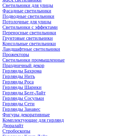
Светильники для улицы
Фасадные светильники
Подводные светильники
Потолочные для улицы
Светильники с эффектами
Переносные светильники
Грунтовые светильники
Консольные светильники
Ландшафтные светильники
Прожекторы
Светильники промышленные
Праздничный декор
Гирлянды Бахрома
Гирлянды Нить
Гирлянды Роса
Гирлянды Шарики
Гирлянды Белт-Лайт
Гирлянды Сосульки
Гирлянды Сети
Гирлянды Занавес
Фигуры декоративные
Комплектующие для гирлянд
Дюралайт
Стробоскопы