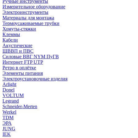
Ручные инструменты
Измерительное оборудование
Электроинструменты
Материалы для монтажа
Термоусаживаемые трубки
Хомуты-стяжки
Клеммы
Кабели
Акустические
ШВВП и ПВС
Силовые ВВГ NYM ПуГВ
Интернет FTP UTP
Ретро в оплётке
Элементы питания
Электроустановочные изделия
Arlight
Donel
VOLTUM
Legrand
Schneider-Merten
Werkel
TDM
ЭРА
JUNG
IEK