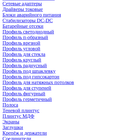
Сетевые адаптеры
Драйверы токовые
Блоки аварийного питания
Стабилизаторы DC-DC
Батарейные отсеки
Профиль светодиодный
Профиль п-образный
Профиль врезной
Профиль угловой
Профиль для стекла
Профиль круглый
Профиль радиусный
Профиль под шпаклевку
Профиль под гипсокартон
Профиль для натяжных потолков
Профиль для ступеней
Профиль фигурный
Профиль герметичный
Полоса
Теневой плинтус
Плинтус МДФ
Экраны
Заглушки
Крепёж и держатели
Соединители