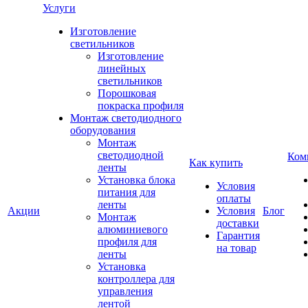
Услуги
Изготовление
светильников
Изготовление
линейных
светильников
Порошковая
покраска профиля
Монтаж светодиодного
оборудования
Монтаж
светодиодной
Ком
Как купить
ленты
Установка блока
Условия
питания для
оплаты
ленты
Акции
Условия
Блог
Монтаж
доставки
алюминиевого
Гарантия
профиля для
на товар
ленты
Установка
контроллера для
управления
лентой