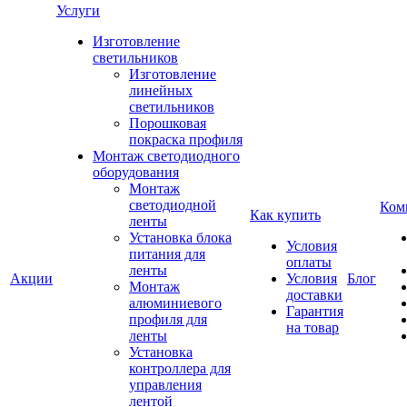
Услуги
Изготовление
светильников
Изготовление
линейных
светильников
Порошковая
покраска профиля
Монтаж светодиодного
оборудования
Монтаж
светодиодной
Ком
Как купить
ленты
Установка блока
Условия
питания для
оплаты
ленты
Акции
Условия
Блог
Монтаж
доставки
алюминиевого
Гарантия
профиля для
на товар
ленты
Установка
контроллера для
управления
лентой