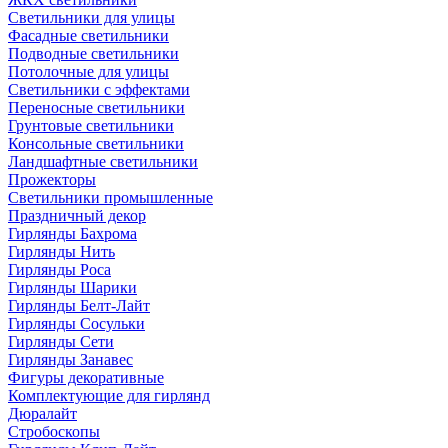
Светильники для улицы
Фасадные светильники
Подводные светильники
Потолочные для улицы
Светильники с эффектами
Переносные светильники
Грунтовые светильники
Консольные светильники
Ландшафтные светильники
Прожекторы
Светильники промышленные
Праздничный декор
Гирлянды Бахрома
Гирлянды Нить
Гирлянды Роса
Гирлянды Шарики
Гирлянды Белт-Лайт
Гирлянды Сосульки
Гирлянды Сети
Гирлянды Занавес
Фигуры декоративные
Комплектующие для гирлянд
Дюралайт
Стробоскопы