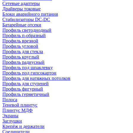
Сетевые адаптеры
Драйверы токовые
Блоки аварийного питания
Стабилизаторы DC-DC
Батарейные отсеки
Профиль светодиодный
Профиль п-образный
Профиль врезной
Профиль угловой
Профиль для стекла
Профиль круглый
Профиль радиусный
Профиль под шпаклевку
Профиль под гипсокартон
Профиль для натяжных потолков
Профиль для ступеней
Профиль фигурный
Профиль герметичный
Полоса
Теневой плинтус
Плинтус МДФ
Экраны
Заглушки
Крепёж и держатели
Соединители