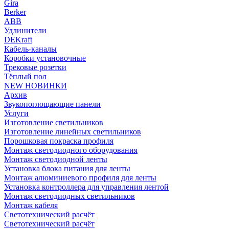
Gira
Berker
ABB
Удлинители
DEKraft
Кабель-каналы
Коробки установочные
Трековые розетки
Тёплый пол
NEW НОВИНКИ
Архив
Звукопоглощающие панели
Услуги
Изготовление светильников
Изготовление линейных светильников
Порошковая покраска профиля
Монтаж светодиодного оборудования
Монтаж светодиодной ленты
Установка блока питания для ленты
Монтаж алюминиевого профиля для ленты
Установка контроллера для управления лентой
Монтаж светодиодных светильников
Монтаж кабеля
Светотехнический расчёт
Светотехнический расчёт