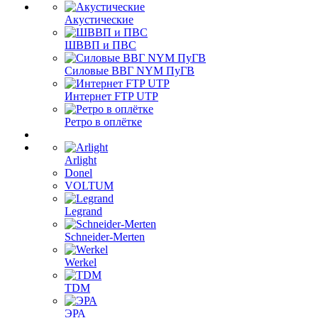
Акустические
ШВВП и ПВС
Силовые ВВГ NYM ПуГВ
Интернет FTP UTP
Ретро в оплётке
Arlight
Donel
VOLTUM
Legrand
Schneider-Merten
Werkel
TDM
ЭРА