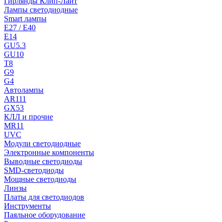
Гирлянды Клип-Лайт
Лампы светодиодные
Smart лампы
E27 / E40
E14
GU5.3
GU10
T8
G9
G4
Автолампы
AR111
GX53
КЛЛ и прочие
MR11
UVC
Модули светодиодные
Электронные компоненты
Выводные светодиоды
SMD-светодиоды
Мощные светодиоды
Линзы
Платы для светодиодов
Инструменты
Паяльное оборудование