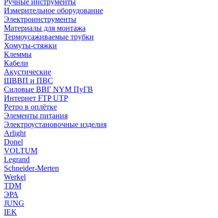
Ручные инструменты
Измерительное оборудование
Электроинструменты
Материалы для монтажа
Термоусаживаемые трубки
Хомуты-стяжки
Клеммы
Кабели
Акустические
ШВВП и ПВС
Силовые ВВГ NYM ПуГВ
Интернет FTP UTP
Ретро в оплётке
Элементы питания
Электроустановочные изделия
Arlight
Donel
VOLTUM
Legrand
Schneider-Merten
Werkel
TDM
ЭРА
JUNG
IEK