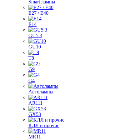
Smart лампы
E27 / E40
E14
GU5.3
GU10
T8
G9
G4
Автолампы
AR111
GX53
КЛЛ и прочие
MR11