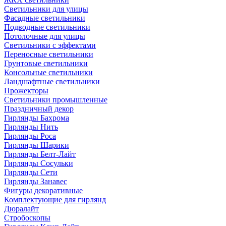
Светильники для улицы
Фасадные светильники
Подводные светильники
Потолочные для улицы
Светильники с эффектами
Переносные светильники
Грунтовые светильники
Консольные светильники
Ландшафтные светильники
Прожекторы
Светильники промышленные
Праздничный декор
Гирлянды Бахрома
Гирлянды Нить
Гирлянды Роса
Гирлянды Шарики
Гирлянды Белт-Лайт
Гирлянды Сосульки
Гирлянды Сети
Гирлянды Занавес
Фигуры декоративные
Комплектующие для гирлянд
Дюралайт
Стробоскопы