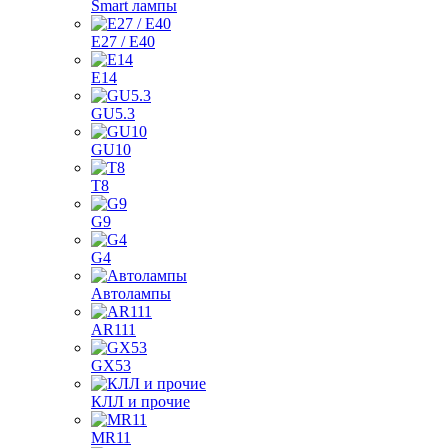
Smart лампы
E27 / E40
E14
GU5.3
GU10
T8
G9
G4
Автолампы
AR111
GX53
КЛЛ и прочие
MR11