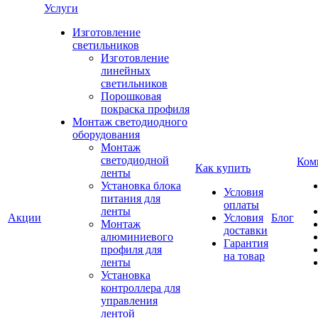
Услуги
Изготовление
светильников
Изготовление
линейных
светильников
Порошковая
покраска профиля
Монтаж светодиодного
оборудования
Монтаж
светодиодной
Ком
Как купить
ленты
Установка блока
Условия
питания для
оплаты
ленты
Акции
Условия
Блог
Монтаж
доставки
алюминиевого
Гарантия
профиля для
на товар
ленты
Установка
контроллера для
управления
лентой