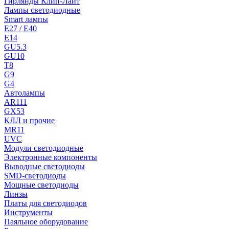
Гирлянды Клип-Лайт
Лампы светодиодные
Smart лампы
E27 / E40
E14
GU5.3
GU10
T8
G9
G4
Автолампы
AR111
GX53
КЛЛ и прочие
MR11
UVC
Модули светодиодные
Электронные компоненты
Выводные светодиоды
SMD-светодиоды
Мощные светодиоды
Линзы
Платы для светодиодов
Инструменты
Паяльное оборудование