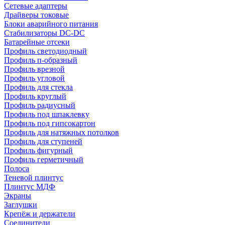
Сетевые адаптеры
Драйверы токовые
Блоки аварийного питания
Стабилизаторы DC-DC
Батарейные отсеки
Профиль светодиодный
Профиль п-образный
Профиль врезной
Профиль угловой
Профиль для стекла
Профиль круглый
Профиль радиусный
Профиль под шпаклевку
Профиль под гипсокартон
Профиль для натяжных потолков
Профиль для ступеней
Профиль фигурный
Профиль герметичный
Полоса
Теневой плинтус
Плинтус МДФ
Экраны
Заглушки
Крепёж и держатели
Соединители