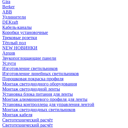
Gira
Berker
ABB
Удлинители
DEKraft
Кабель-каналы
Коробки установочные
Трековые розетки
Тёплый пол
NEW НОВИНКИ
Архив
Звукопоглощающие панели
Услуги
Изготовление светильников
Изготовление линейных светильников
Порошковая покраска профиля
Монтаж светодиодного оборудования
Монтаж светодиодной ленты
Установка блока питания для ленты
Монтаж алюминиевого профиля для ленты
Установка контроллера для управления лентой
Монтаж светодиодных светильников
Монтаж кабеля
Светотехнический расчёт
Светотехнический расчёт