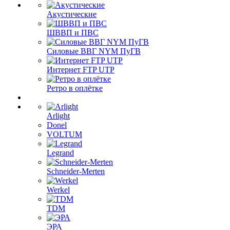
Акустические
ШВВП и ПВС
Силовые ВВГ NYM ПуГВ
Интернет FTP UTP
Ретро в оплётке
Arlight
Donel
VOLTUM
Legrand
Schneider-Merten
Werkel
TDM
ЭРА