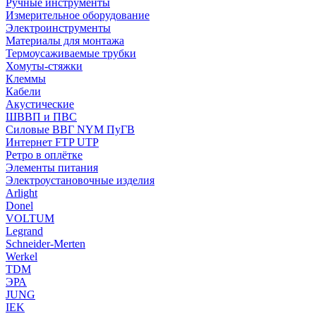
Ручные инструменты
Измерительное оборудование
Электроинструменты
Материалы для монтажа
Термоусаживаемые трубки
Хомуты-стяжки
Клеммы
Кабели
Акустические
ШВВП и ПВС
Силовые ВВГ NYM ПуГВ
Интернет FTP UTP
Ретро в оплётке
Элементы питания
Электроустановочные изделия
Arlight
Donel
VOLTUM
Legrand
Schneider-Merten
Werkel
TDM
ЭРА
JUNG
IEK