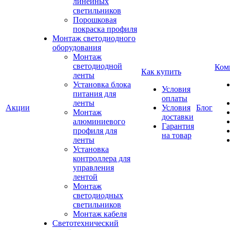
линейных
светильников
Порошковая
покраска профиля
Монтаж светодиодного
оборудования
Монтаж
светодиодной
Ком
Как купить
ленты
Установка блока
Условия
питания для
оплаты
ленты
Акции
Условия
Блог
Монтаж
доставки
алюминиевого
Гарантия
профиля для
на товар
ленты
Установка
контроллера для
управления
лентой
Монтаж
светодиодных
светильников
Монтаж кабеля
Светотехнический