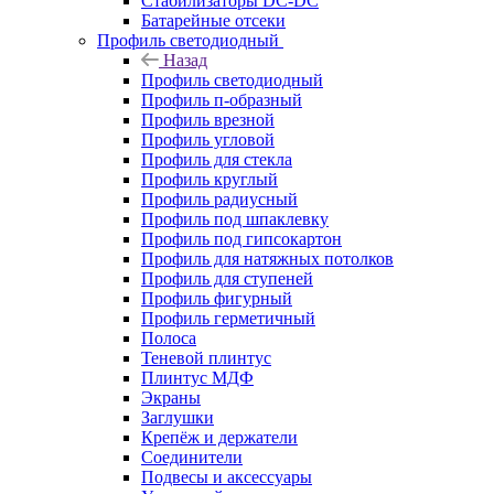
Стабилизаторы DC-DC
Батарейные отсеки
Профиль светодиодный
Назад
Профиль светодиодный
Профиль п-образный
Профиль врезной
Профиль угловой
Профиль для стекла
Профиль круглый
Профиль радиусный
Профиль под шпаклевку
Профиль под гипсокартон
Профиль для натяжных потолков
Профиль для ступеней
Профиль фигурный
Профиль герметичный
Полоса
Теневой плинтус
Плинтус МДФ
Экраны
Заглушки
Крепёж и держатели
Соединители
Подвесы и аксессуары