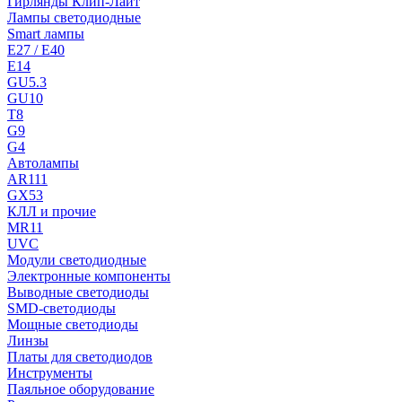
Гирлянды Клип-Лайт
Лампы светодиодные
Smart лампы
E27 / E40
E14
GU5.3
GU10
T8
G9
G4
Автолампы
AR111
GX53
КЛЛ и прочие
MR11
UVC
Модули светодиодные
Электронные компоненты
Выводные светодиоды
SMD-светодиоды
Мощные светодиоды
Линзы
Платы для светодиодов
Инструменты
Паяльное оборудование