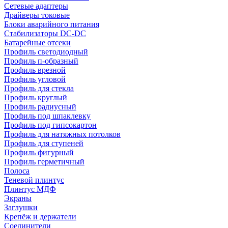
Сетевые адаптеры
Драйверы токовые
Блоки аварийного питания
Стабилизаторы DC-DC
Батарейные отсеки
Профиль светодиодный
Профиль п-образный
Профиль врезной
Профиль угловой
Профиль для стекла
Профиль круглый
Профиль радиусный
Профиль под шпаклевку
Профиль под гипсокартон
Профиль для натяжных потолков
Профиль для ступеней
Профиль фигурный
Профиль герметичный
Полоса
Теневой плинтус
Плинтус МДФ
Экраны
Заглушки
Крепёж и держатели
Соединители