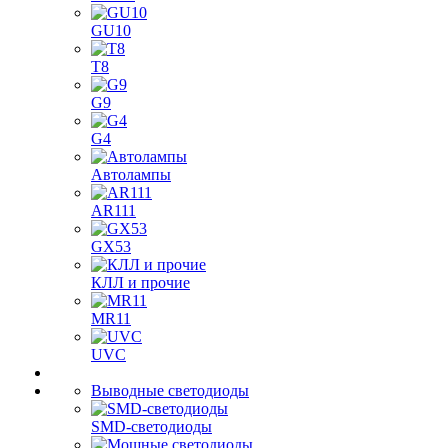
GU10
T8
G9
G4
Автолампы
AR111
GX53
КЛЛ и прочие
MR11
UVC
Выводные светодиоды
SMD-светодиоды