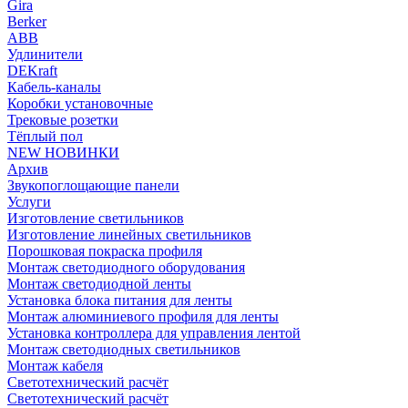
Gira
Berker
ABB
Удлинители
DEKraft
Кабель-каналы
Коробки установочные
Трековые розетки
Тёплый пол
NEW НОВИНКИ
Архив
Звукопоглощающие панели
Услуги
Изготовление светильников
Изготовление линейных светильников
Порошковая покраска профиля
Монтаж светодиодного оборудования
Монтаж светодиодной ленты
Установка блока питания для ленты
Монтаж алюминиевого профиля для ленты
Установка контроллера для управления лентой
Монтаж светодиодных светильников
Монтаж кабеля
Светотехнический расчёт
Светотехнический расчёт