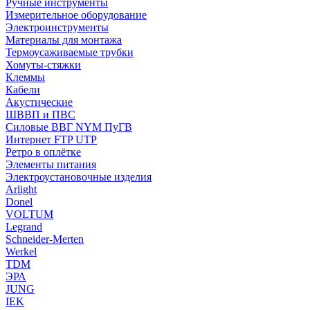
Ручные инструменты
Измерительное оборудование
Электроинструменты
Материалы для монтажа
Термоусаживаемые трубки
Хомуты-стяжки
Клеммы
Кабели
Акустические
ШВВП и ПВС
Силовые ВВГ NYM ПуГВ
Интернет FTP UTP
Ретро в оплётке
Элементы питания
Электроустановочные изделия
Arlight
Donel
VOLTUM
Legrand
Schneider-Merten
Werkel
TDM
ЭРА
JUNG
IEK