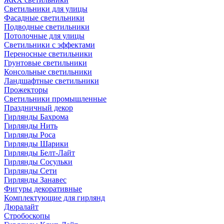
Светильники для улицы
Фасадные светильники
Подводные светильники
Потолочные для улицы
Светильники с эффектами
Переносные светильники
Грунтовые светильники
Консольные светильники
Ландшафтные светильники
Прожекторы
Светильники промышленные
Праздничный декор
Гирлянды Бахрома
Гирлянды Нить
Гирлянды Роса
Гирлянды Шарики
Гирлянды Белт-Лайт
Гирлянды Сосульки
Гирлянды Сети
Гирлянды Занавес
Фигуры декоративные
Комплектующие для гирлянд
Дюралайт
Стробоскопы