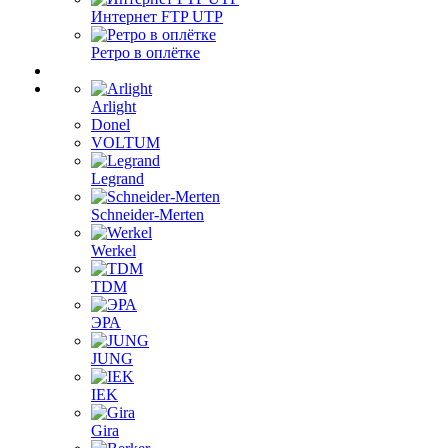
Интернет FTP UTP
Ретро в оплётке
Arlight
Donel
VOLTUM
Legrand
Schneider-Merten
Werkel
TDM
ЭРА
JUNG
IEK
Gira