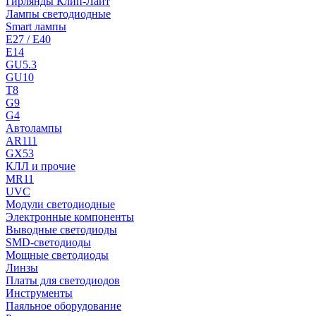
Гирлянды Клип-Лайт
Лампы светодиодные
Smart лампы
E27 / E40
E14
GU5.3
GU10
T8
G9
G4
Автолампы
AR111
GX53
КЛЛ и прочие
MR11
UVC
Модули светодиодные
Электронные компоненты
Выводные светодиоды
SMD-светодиоды
Мощные светодиоды
Линзы
Платы для светодиодов
Инструменты
Паяльное оборудование