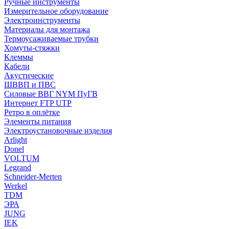
Ручные инструменты
Измерительное оборудование
Электроинструменты
Материалы для монтажа
Термоусаживаемые трубки
Хомуты-стяжки
Клеммы
Кабели
Акустические
ШВВП и ПВС
Силовые ВВГ NYM ПуГВ
Интернет FTP UTP
Ретро в оплётке
Элементы питания
Электроустановочные изделия
Arlight
Donel
VOLTUM
Legrand
Schneider-Merten
Werkel
TDM
ЭРА
JUNG
IEK