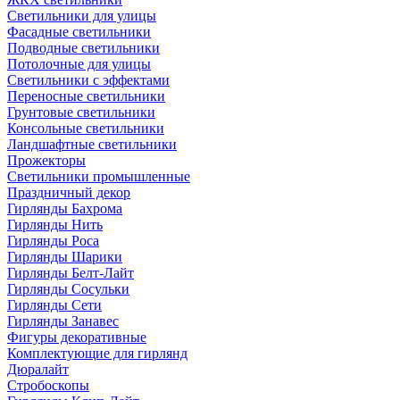
Светильники для улицы
Фасадные светильники
Подводные светильники
Потолочные для улицы
Светильники с эффектами
Переносные светильники
Грунтовые светильники
Консольные светильники
Ландшафтные светильники
Прожекторы
Светильники промышленные
Праздничный декор
Гирлянды Бахрома
Гирлянды Нить
Гирлянды Роса
Гирлянды Шарики
Гирлянды Белт-Лайт
Гирлянды Сосульки
Гирлянды Сети
Гирлянды Занавес
Фигуры декоративные
Комплектующие для гирлянд
Дюралайт
Стробоскопы