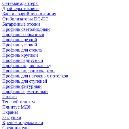
Сетевые адаптеры
Драйверы токовые
Блоки аварийного питания
Стабилизаторы DC-DC
Батарейные отсеки
Профиль светодиодный
Профиль п-образный
Профиль врезной
Профиль угловой
Профиль для стекла
Профиль круглый
Профиль радиусный
Профиль под шпаклевку
Профиль под гипсокартон
Профиль для натяжных потолков
Профиль для ступеней
Профиль фигурный
Профиль герметичный
Полоса
Теневой плинтус
Плинтус МДФ
Экраны
Заглушки
Крепёж и держатели
Соединители