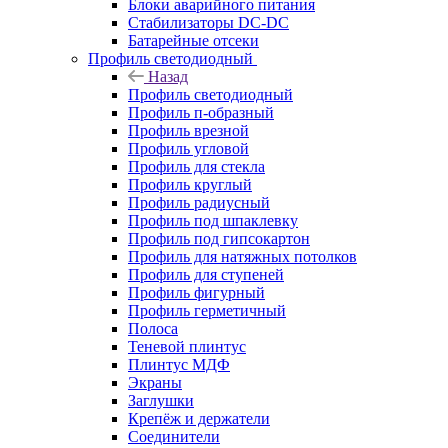
Блоки аварийного питания
Стабилизаторы DC-DC
Батарейные отсеки
Профиль светодиодный
Назад
Профиль светодиодный
Профиль п-образный
Профиль врезной
Профиль угловой
Профиль для стекла
Профиль круглый
Профиль радиусный
Профиль под шпаклевку
Профиль под гипсокартон
Профиль для натяжных потолков
Профиль для ступеней
Профиль фигурный
Профиль герметичный
Полоса
Теневой плинтус
Плинтус МДФ
Экраны
Заглушки
Крепёж и держатели
Соединители