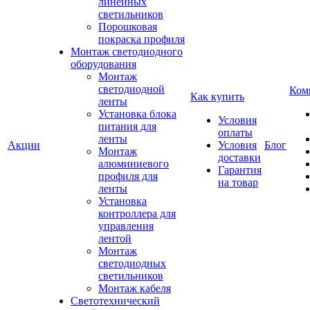
линейных
светильников
Порошковая
покраска профиля
Монтаж светодиодного
оборудования
Монтаж
светодиодной
Ком
Как купить
ленты
Установка блока
Условия
питания для
оплаты
ленты
Акции
Условия
Блог
Монтаж
доставки
алюминиевого
Гарантия
профиля для
на товар
ленты
Установка
контроллера для
управления
лентой
Монтаж
светодиодных
светильников
Монтаж кабеля
Светотехнический