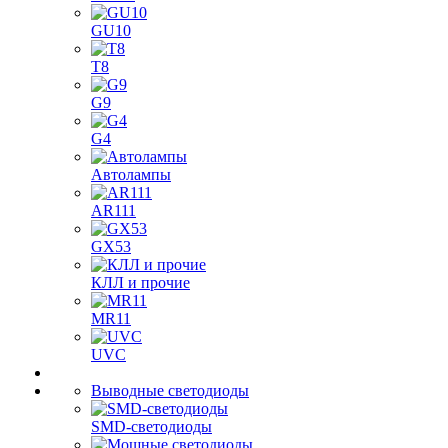
GU10
T8
G9
G4
Автолампы
AR111
GX53
КЛЛ и прочие
MR11
UVC
Выводные светодиоды
SMD-светодиоды