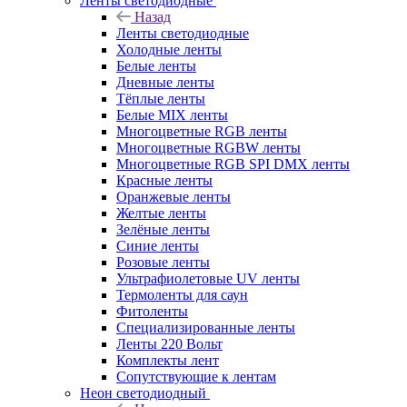
Ленты светодиодные
Назад
Ленты светодиодные
Холодные ленты
Белые ленты
Дневные ленты
Тёплые ленты
Белые MIX ленты
Многоцветные RGB ленты
Многоцветные RGBW ленты
Многоцветные RGB SPI DMX ленты
Красные ленты
Оранжевые ленты
Желтые ленты
Зелёные ленты
Синие ленты
Розовые ленты
Ультрафиолетовые UV ленты
Термоленты для саун
Фитоленты
Специализированные ленты
Ленты 220 Вольт
Комплекты лент
Сопутствующие к лентам
Неон светодиодный