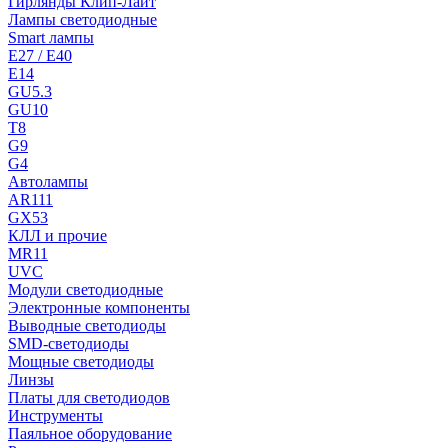
Гирлянды Клип-Лайт
Лампы светодиодные
Smart лампы
E27 / E40
E14
GU5.3
GU10
T8
G9
G4
Автолампы
AR111
GX53
КЛЛ и прочие
MR11
UVC
Модули светодиодные
Электронные компоненты
Выводные светодиоды
SMD-светодиоды
Мощные светодиоды
Линзы
Платы для светодиодов
Инструменты
Паяльное оборудование