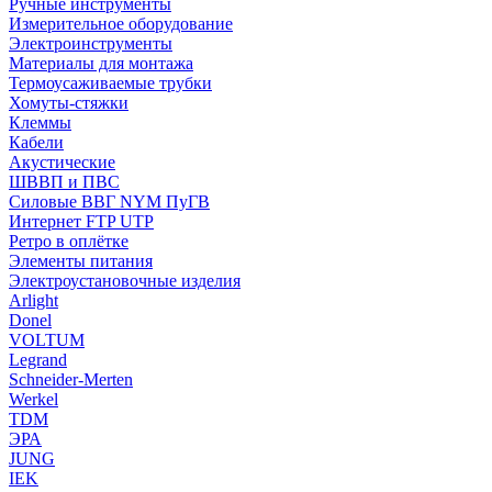
Ручные инструменты
Измерительное оборудование
Электроинструменты
Материалы для монтажа
Термоусаживаемые трубки
Хомуты-стяжки
Клеммы
Кабели
Акустические
ШВВП и ПВС
Силовые ВВГ NYM ПуГВ
Интернет FTP UTP
Ретро в оплётке
Элементы питания
Электроустановочные изделия
Arlight
Donel
VOLTUM
Legrand
Schneider-Merten
Werkel
TDM
ЭРА
JUNG
IEK