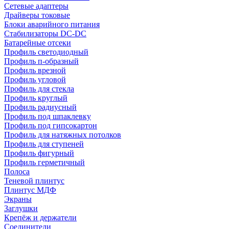
Сетевые адаптеры
Драйверы токовые
Блоки аварийного питания
Стабилизаторы DC-DC
Батарейные отсеки
Профиль светодиодный
Профиль п-образный
Профиль врезной
Профиль угловой
Профиль для стекла
Профиль круглый
Профиль радиусный
Профиль под шпаклевку
Профиль под гипсокартон
Профиль для натяжных потолков
Профиль для ступеней
Профиль фигурный
Профиль герметичный
Полоса
Теневой плинтус
Плинтус МДФ
Экраны
Заглушки
Крепёж и держатели
Соединители