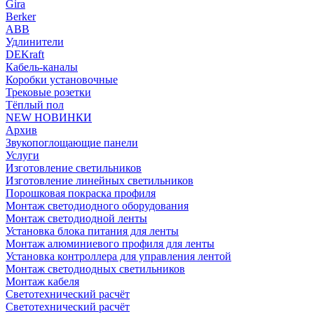
Gira
Berker
ABB
Удлинители
DEKraft
Кабель-каналы
Коробки установочные
Трековые розетки
Тёплый пол
NEW НОВИНКИ
Архив
Звукопоглощающие панели
Услуги
Изготовление светильников
Изготовление линейных светильников
Порошковая покраска профиля
Монтаж светодиодного оборудования
Монтаж светодиодной ленты
Установка блока питания для ленты
Монтаж алюминиевого профиля для ленты
Установка контроллера для управления лентой
Монтаж светодиодных светильников
Монтаж кабеля
Светотехнический расчёт
Светотехнический расчёт