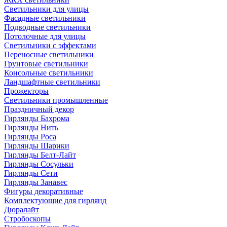
Светильники для улицы
Фасадные светильники
Подводные светильники
Потолочные для улицы
Светильники с эффектами
Переносные светильники
Грунтовые светильники
Консольные светильники
Ландшафтные светильники
Прожекторы
Светильники промышленные
Праздничный декор
Гирлянды Бахрома
Гирлянды Нить
Гирлянды Роса
Гирлянды Шарики
Гирлянды Белт-Лайт
Гирлянды Сосульки
Гирлянды Сети
Гирлянды Занавес
Фигуры декоративные
Комплектующие для гирлянд
Дюралайт
Стробоскопы