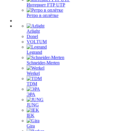
Интернет FTP UTP
Ретро в оплётке
Arlight
Donel
VOLTUM
Legrand
Schneider-Merten
Werkel
TDM
ЭРА
JUNG
IEK
Gira