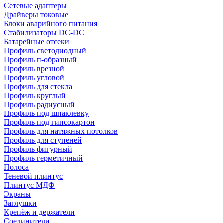
Сетевые адаптеры
Драйверы токовые
Блоки аварийного питания
Стабилизаторы DC-DC
Батарейные отсеки
Профиль светодиодный
Профиль п-образный
Профиль врезной
Профиль угловой
Профиль для стекла
Профиль круглый
Профиль радиусный
Профиль под шпаклевку
Профиль под гипсокартон
Профиль для натяжных потолков
Профиль для ступеней
Профиль фигурный
Профиль герметичный
Полоса
Теневой плинтус
Плинтус МДФ
Экраны
Заглушки
Крепёж и держатели
Соединители