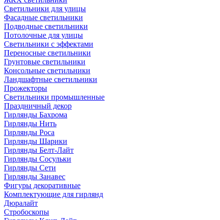
Светильники для улицы
Фасадные светильники
Подводные светильники
Потолочные для улицы
Светильники с эффектами
Переносные светильники
Грунтовые светильники
Консольные светильники
Ландшафтные светильники
Прожекторы
Светильники промышленные
Праздничный декор
Гирлянды Бахрома
Гирлянды Нить
Гирлянды Роса
Гирлянды Шарики
Гирлянды Белт-Лайт
Гирлянды Сосульки
Гирлянды Сети
Гирлянды Занавес
Фигуры декоративные
Комплектующие для гирлянд
Дюралайт
Стробоскопы