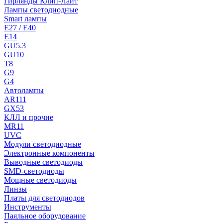
Гирлянды Клип-Лайт
Лампы светодиодные
Smart лампы
E27 / E40
E14
GU5.3
GU10
T8
G9
G4
Автолампы
AR111
GX53
КЛЛ и прочие
MR11
UVC
Модули светодиодные
Электронные компоненты
Выводные светодиоды
SMD-светодиоды
Мощные светодиоды
Линзы
Платы для светодиодов
Инструменты
Паяльное оборудование