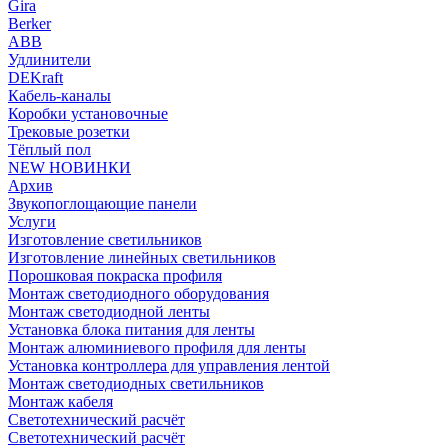
Gira
Berker
ABB
Удлинители
DEKraft
Кабель-каналы
Коробки установочные
Трековые розетки
Тёплый пол
NEW НОВИНКИ
Архив
Звукопоглощающие панели
Услуги
Изготовление светильников
Изготовление линейных светильников
Порошковая покраска профиля
Монтаж светодиодного оборудования
Монтаж светодиодной ленты
Установка блока питания для ленты
Монтаж алюминиевого профиля для ленты
Установка контроллера для управления лентой
Монтаж светодиодных светильников
Монтаж кабеля
Светотехнический расчёт
Светотехнический расчёт