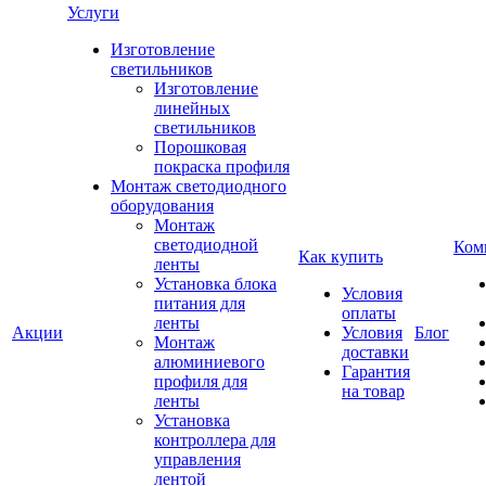
Услуги
Изготовление
светильников
Изготовление
линейных
светильников
Порошковая
покраска профиля
Монтаж светодиодного
оборудования
Монтаж
светодиодной
Ком
Как купить
ленты
Установка блока
Условия
питания для
оплаты
ленты
Акции
Условия
Блог
Монтаж
доставки
алюминиевого
Гарантия
профиля для
на товар
ленты
Установка
контроллера для
управления
лентой