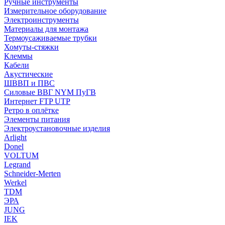
Ручные инструменты
Измерительное оборудование
Электроинструменты
Материалы для монтажа
Термоусаживаемые трубки
Хомуты-стяжки
Клеммы
Кабели
Акустические
ШВВП и ПВС
Силовые ВВГ NYM ПуГВ
Интернет FTP UTP
Ретро в оплётке
Элементы питания
Электроустановочные изделия
Arlight
Donel
VOLTUM
Legrand
Schneider-Merten
Werkel
TDM
ЭРА
JUNG
IEK