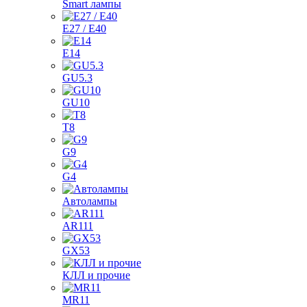
Smart лампы
E27 / E40
E14
GU5.3
GU10
T8
G9
G4
Автолампы
AR111
GX53
КЛЛ и прочие
MR11