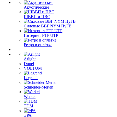
Акустические
ШВВП и ПВС
Силовые ВВГ NYM ПуГВ
Интернет FTP UTP
Ретро в оплётке
Arlight
Donel
VOLTUM
Legrand
Schneider-Merten
Werkel
TDM
ЭРА