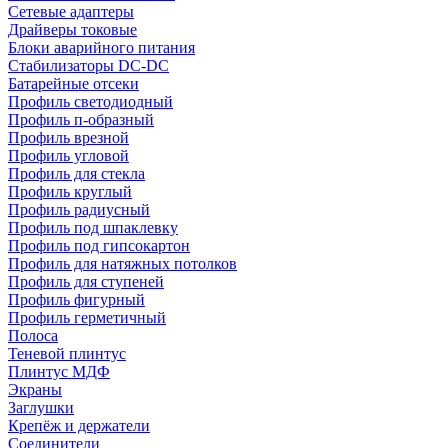
Сетевые адаптеры
Драйверы токовые
Блоки аварийного питания
Стабилизаторы DC-DC
Батарейные отсеки
Профиль светодиодный
Профиль п-образный
Профиль врезной
Профиль угловой
Профиль для стекла
Профиль круглый
Профиль радиусный
Профиль под шпаклевку
Профиль под гипсокартон
Профиль для натяжных потолков
Профиль для ступеней
Профиль фигурный
Профиль герметичный
Полоса
Теневой плинтус
Плинтус МДФ
Экраны
Заглушки
Крепёж и держатели
Соединители