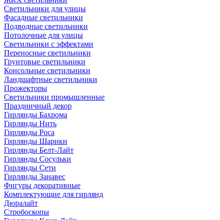
Светильники для улицы
Фасадные светильники
Подводные светильники
Потолочные для улицы
Светильники с эффектами
Переносные светильники
Грунтовые светильники
Консольные светильники
Ландшафтные светильники
Прожекторы
Светильники промышленные
Праздничный декор
Гирлянды Бахрома
Гирлянды Нить
Гирлянды Роса
Гирлянды Шарики
Гирлянды Белт-Лайт
Гирлянды Сосульки
Гирлянды Сети
Гирлянды Занавес
Фигуры декоративные
Комплектующие для гирлянд
Дюралайт
Стробоскопы