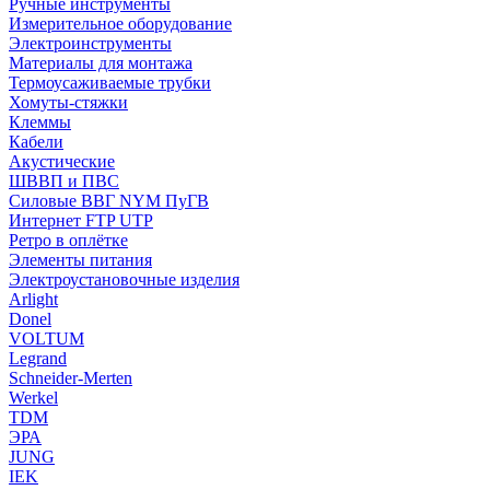
Ручные инструменты
Измерительное оборудование
Электроинструменты
Материалы для монтажа
Термоусаживаемые трубки
Хомуты-стяжки
Клеммы
Кабели
Акустические
ШВВП и ПВС
Силовые ВВГ NYM ПуГВ
Интернет FTP UTP
Ретро в оплётке
Элементы питания
Электроустановочные изделия
Arlight
Donel
VOLTUM
Legrand
Schneider-Merten
Werkel
TDM
ЭРА
JUNG
IEK