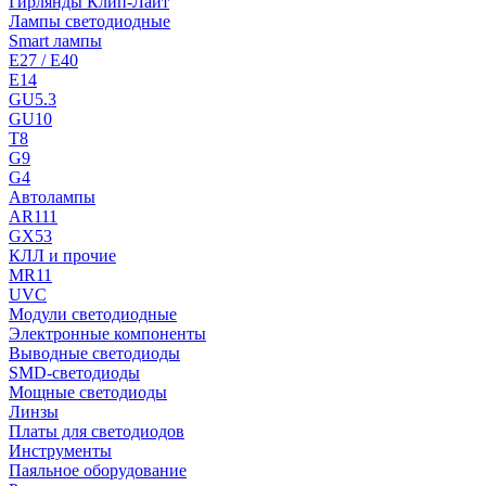
Гирлянды Клип-Лайт
Лампы светодиодные
Smart лампы
E27 / E40
E14
GU5.3
GU10
T8
G9
G4
Автолампы
AR111
GX53
КЛЛ и прочие
MR11
UVC
Модули светодиодные
Электронные компоненты
Выводные светодиоды
SMD-светодиоды
Мощные светодиоды
Линзы
Платы для светодиодов
Инструменты
Паяльное оборудование