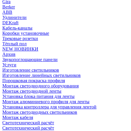
Gira
Berker
ABB
Удлинители
DEKraft
Кабель-каналы
Коробки установочные
Трековые розетки
Тёплый пол
NEW НОВИНКИ
Архив
Звукопоглощающие панели
Услуги
Изготовление светильников
Изготовление линейных светильников
Порошковая покраска профиля
Монтаж светодиодного оборудования
Монтаж светодиодной ленты
Установка блока питания для ленты
Монтаж алюминиевого профиля для ленты
Установка контроллера для управления лентой
Монтаж светодиодных светильников
Монтаж кабеля
Светотехнический расчёт
Светотехнический расчёт