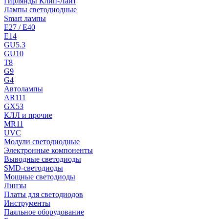
Гирлянды Клип-Лайт
Лампы светодиодные
Smart лампы
E27 / E40
E14
GU5.3
GU10
T8
G9
G4
Автолампы
AR111
GX53
КЛЛ и прочие
MR11
UVC
Модули светодиодные
Электронные компоненты
Выводные светодиоды
SMD-светодиоды
Мощные светодиоды
Линзы
Платы для светодиодов
Инструменты
Паяльное оборудование