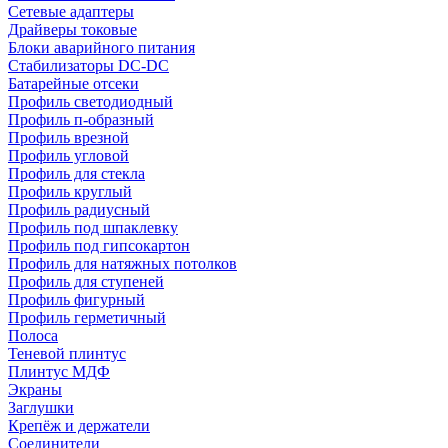
Сетевые адаптеры
Драйверы токовые
Блоки аварийного питания
Стабилизаторы DC-DC
Батарейные отсеки
Профиль светодиодный
Профиль п-образный
Профиль врезной
Профиль угловой
Профиль для стекла
Профиль круглый
Профиль радиусный
Профиль под шпаклевку
Профиль под гипсокартон
Профиль для натяжных потолков
Профиль для ступеней
Профиль фигурный
Профиль герметичный
Полоса
Теневой плинтус
Плинтус МДФ
Экраны
Заглушки
Крепёж и держатели
Соединители