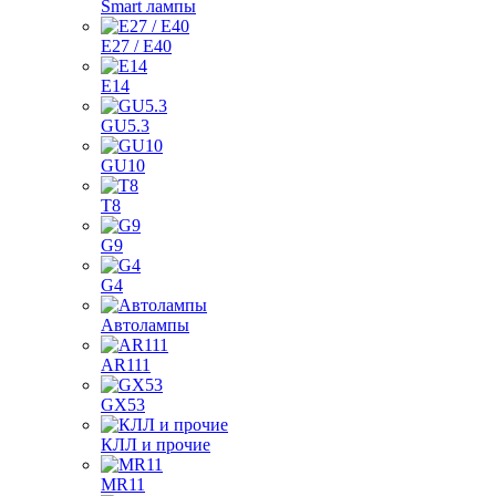
Smart лампы
E27 / E40
E14
GU5.3
GU10
T8
G9
G4
Автолампы
AR111
GX53
КЛЛ и прочие
MR11