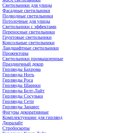
Светильники для улицы
Фасадные светильники
Подводные светильники
Потолочные для улицы
Светильники с эффектами
Переносные светильники
Грунтовые светильники
Консольные светильники
Ландшафтные светильники
Прожекторы
Светильники промышленные
Праздничный декор
Гирлянды Бахрома
Гирлянды Нить
Гирлянды Роса
Гирлянды Шарики
Гирлянды Белт-Лайт
Гирлянды Сосульки
Гирлянды Сети
Гирлянды Занавес
Фигуры декоративные
Комплектующие для гирлянд
Дюралайт
Стробоскопы