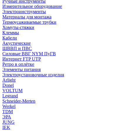
Ручные инструменты
Измерительное оборудование
Электроинструменты
Материалы для монтажа
Термоусаживаемые трубки
Хомуты-стяжки
Клеммы
Кабели
Акустические
ШВВП и ПВС
Силовые ВВГ NYM ПуГВ
Интернет FTP UTP
Ретро в оплётке
Элементы питания
Электроустановочные изделия
Arlight
Donel
VOLTUM
Legrand
Schneider-Merten
Werkel
TDM
ЭРА
JUNG
IEK