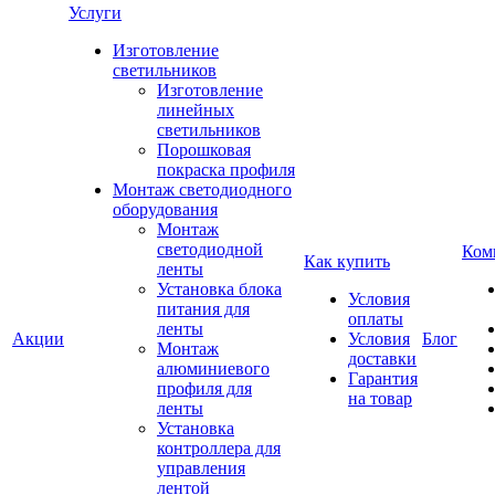
Услуги
Изготовление
светильников
Изготовление
линейных
светильников
Порошковая
покраска профиля
Монтаж светодиодного
оборудования
Монтаж
светодиодной
Ком
Как купить
ленты
Установка блока
Условия
питания для
оплаты
ленты
Акции
Условия
Блог
Монтаж
доставки
алюминиевого
Гарантия
профиля для
на товар
ленты
Установка
контроллера для
управления
лентой