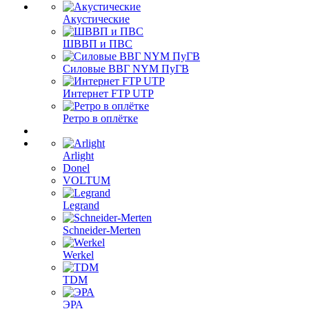
Акустические
ШВВП и ПВС
Силовые ВВГ NYM ПуГВ
Интернет FTP UTP
Ретро в оплётке
Arlight
Donel
VOLTUM
Legrand
Schneider-Merten
Werkel
TDM
ЭРА