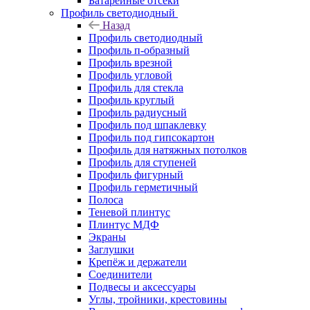
Батарейные отсеки
Профиль светодиодный
Назад
Профиль светодиодный
Профиль п-образный
Профиль врезной
Профиль угловой
Профиль для стекла
Профиль круглый
Профиль радиусный
Профиль под шпаклевку
Профиль под гипсокартон
Профиль для натяжных потолков
Профиль для ступеней
Профиль фигурный
Профиль герметичный
Полоса
Теневой плинтус
Плинтус МДФ
Экраны
Заглушки
Крепёж и держатели
Соединители
Подвесы и аксессуары
Углы, тройники, крестовины