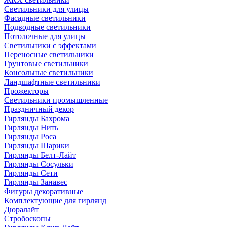
Светильники для улицы
Фасадные светильники
Подводные светильники
Потолочные для улицы
Светильники с эффектами
Переносные светильники
Грунтовые светильники
Консольные светильники
Ландшафтные светильники
Прожекторы
Светильники промышленные
Праздничный декор
Гирлянды Бахрома
Гирлянды Нить
Гирлянды Роса
Гирлянды Шарики
Гирлянды Белт-Лайт
Гирлянды Сосульки
Гирлянды Сети
Гирлянды Занавес
Фигуры декоративные
Комплектующие для гирлянд
Дюралайт
Стробоскопы