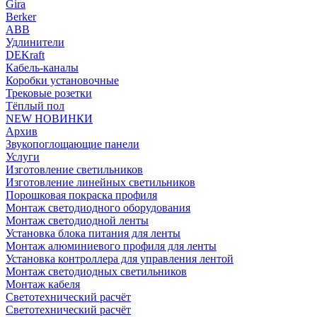
Gira
Berker
ABB
Удлинители
DEKraft
Кабель-каналы
Коробки установочные
Трековые розетки
Тёплый пол
NEW НОВИНКИ
Архив
Звукопоглощающие панели
Услуги
Изготовление светильников
Изготовление линейных светильников
Порошковая покраска профиля
Монтаж светодиодного оборудования
Монтаж светодиодной ленты
Установка блока питания для ленты
Монтаж алюминиевого профиля для ленты
Установка контроллера для управления лентой
Монтаж светодиодных светильников
Монтаж кабеля
Светотехнический расчёт
Светотехнический расчёт