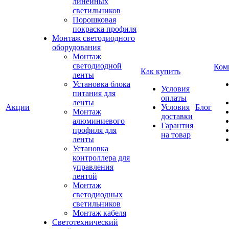
линейных
светильников
Порошковая
покраска профиля
Монтаж светодиодного
оборудования
Монтаж
светодиодной
Ком
Как купить
ленты
Установка блока
Условия
питания для
оплаты
ленты
Акции
Условия
Блог
Монтаж
доставки
алюминиевого
Гарантия
профиля для
на товар
ленты
Установка
контроллера для
управления
лентой
Монтаж
светодиодных
светильников
Монтаж кабеля
Светотехнический