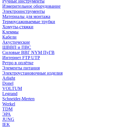
Ручные инструменты
Измерительное оборудование
Электроинструменты
Материалы для монтажа
Термоусаживаемые трубки
Хомуты-стяжки
Клеммы
Кабели
Акустические
ШВВП и ПВС
Силовые ВВГ NYM ПуГВ
Интернет FTP UTP
Ретро в оплётке
Элементы питания
Электроустановочные изделия
Arlight
Donel
VOLTUM
Legrand
Schneider-Merten
Werkel
TDM
ЭРА
JUNG
IEK