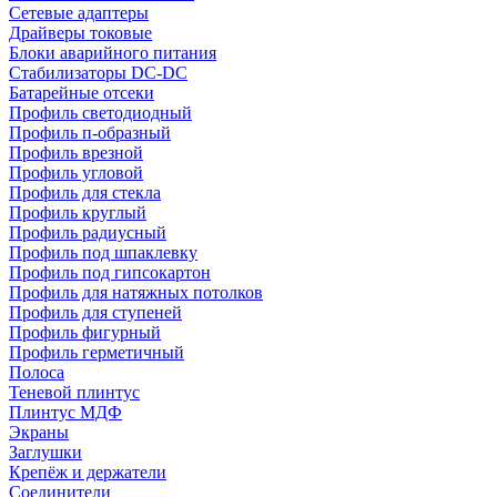
Сетевые адаптеры
Драйверы токовые
Блоки аварийного питания
Стабилизаторы DC-DC
Батарейные отсеки
Профиль светодиодный
Профиль п-образный
Профиль врезной
Профиль угловой
Профиль для стекла
Профиль круглый
Профиль радиусный
Профиль под шпаклевку
Профиль под гипсокартон
Профиль для натяжных потолков
Профиль для ступеней
Профиль фигурный
Профиль герметичный
Полоса
Теневой плинтус
Плинтус МДФ
Экраны
Заглушки
Крепёж и держатели
Соединители