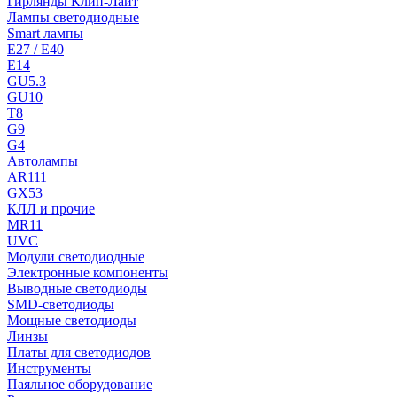
Гирлянды Клип-Лайт
Лампы светодиодные
Smart лампы
E27 / E40
E14
GU5.3
GU10
T8
G9
G4
Автолампы
AR111
GX53
КЛЛ и прочие
MR11
UVC
Модули светодиодные
Электронные компоненты
Выводные светодиоды
SMD-светодиоды
Мощные светодиоды
Линзы
Платы для светодиодов
Инструменты
Паяльное оборудование