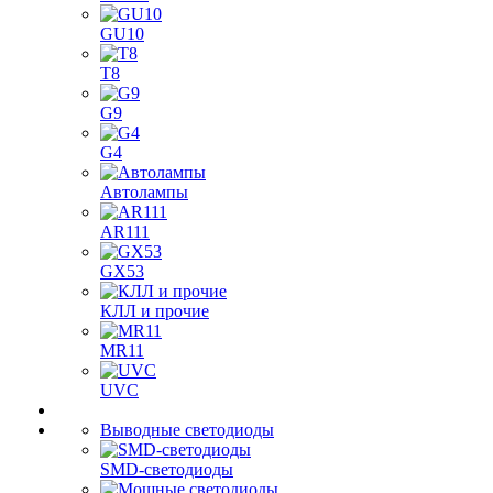
GU10
T8
G9
G4
Автолампы
AR111
GX53
КЛЛ и прочие
MR11
UVC
Выводные светодиоды
SMD-светодиоды