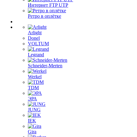
Интернет FTP UTP
Ретро в оплётке
Arlight
Donel
VOLTUM
Legrand
Schneider-Merten
Werkel
TDM
ЭРА
JUNG
IEK
Gira