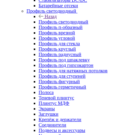
Стабилизаторы DC-DC
Батарейные отсеки
Профиль светодиодный
Назад
Профиль светодиодный
Профиль п-образный
Профиль врезной
Профиль угловой
Профиль для стекла
Профиль круглый
Профиль радиусный
Профиль под шпаклевку
Профиль под гипсокартон
Профиль для натяжных потолков
Профиль для ступеней
Профиль фигурный
Профиль герметичный
Полоса
Теневой плинтус
Плинтус МДФ
Экраны
Заглушки
Крепёж и держатели
Соединители
Подвесы и аксессуары