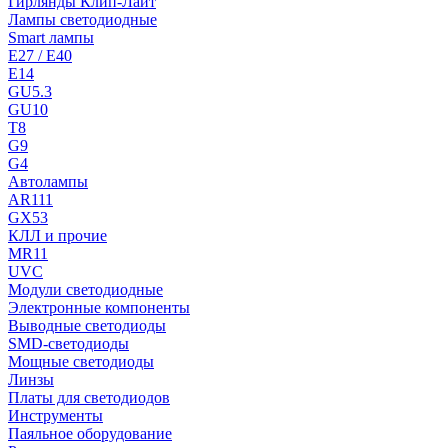
Гирлянды Клип-Лайт
Лампы светодиодные
Smart лампы
E27 / E40
E14
GU5.3
GU10
T8
G9
G4
Автолампы
AR111
GX53
КЛЛ и прочие
MR11
UVC
Модули светодиодные
Электронные компоненты
Выводные светодиоды
SMD-светодиоды
Мощные светодиоды
Линзы
Платы для светодиодов
Инструменты
Паяльное оборудование