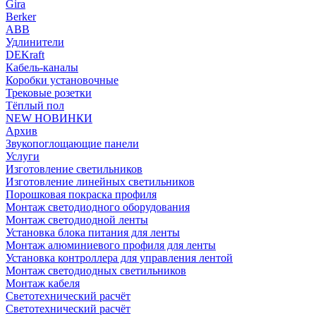
Gira
Berker
ABB
Удлинители
DEKraft
Кабель-каналы
Коробки установочные
Трековые розетки
Тёплый пол
NEW НОВИНКИ
Архив
Звукопоглощающие панели
Услуги
Изготовление светильников
Изготовление линейных светильников
Порошковая покраска профиля
Монтаж светодиодного оборудования
Монтаж светодиодной ленты
Установка блока питания для ленты
Монтаж алюминиевого профиля для ленты
Установка контроллера для управления лентой
Монтаж светодиодных светильников
Монтаж кабеля
Светотехнический расчёт
Светотехнический расчёт