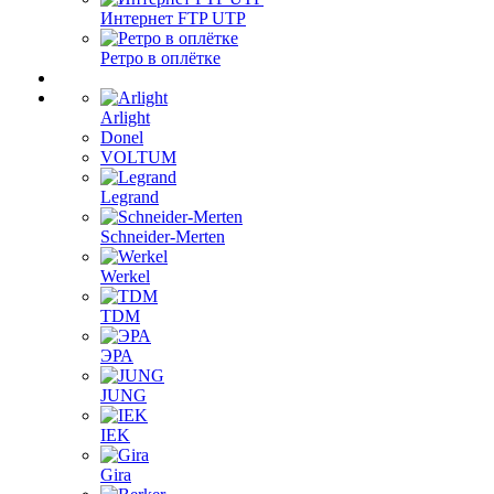
Интернет FTP UTP
Ретро в оплётке
Arlight
Donel
VOLTUM
Legrand
Schneider-Merten
Werkel
TDM
ЭРА
JUNG
IEK
Gira