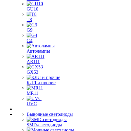
GU10
T8
G9
G4
Автолампы
AR111
GX53
КЛЛ и прочие
MR11
UVC
Выводные светодиоды
SMD-светодиоды