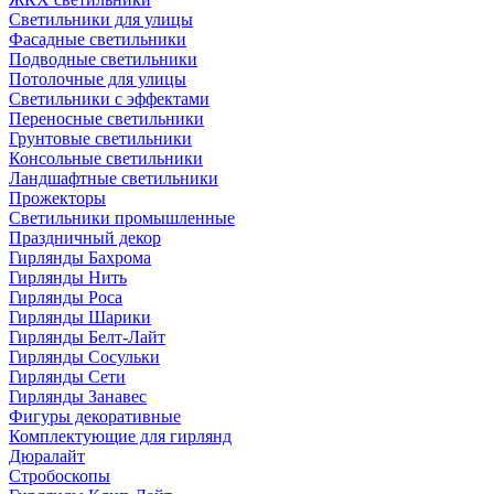
Светильники для улицы
Фасадные светильники
Подводные светильники
Потолочные для улицы
Светильники с эффектами
Переносные светильники
Грунтовые светильники
Консольные светильники
Ландшафтные светильники
Прожекторы
Светильники промышленные
Праздничный декор
Гирлянды Бахрома
Гирлянды Нить
Гирлянды Роса
Гирлянды Шарики
Гирлянды Белт-Лайт
Гирлянды Сосульки
Гирлянды Сети
Гирлянды Занавес
Фигуры декоративные
Комплектующие для гирлянд
Дюралайт
Стробоскопы