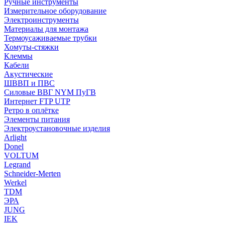
Ручные инструменты
Измерительное оборудование
Электроинструменты
Материалы для монтажа
Термоусаживаемые трубки
Хомуты-стяжки
Клеммы
Кабели
Акустические
ШВВП и ПВС
Силовые ВВГ NYM ПуГВ
Интернет FTP UTP
Ретро в оплётке
Элементы питания
Электроустановочные изделия
Arlight
Donel
VOLTUM
Legrand
Schneider-Merten
Werkel
TDM
ЭРА
JUNG
IEK