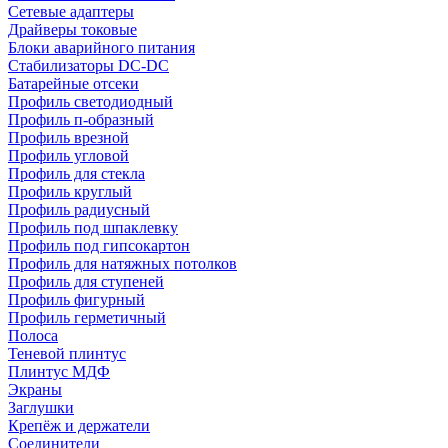
Сетевые адаптеры
Драйверы токовые
Блоки аварийного питания
Стабилизаторы DC-DC
Батарейные отсеки
Профиль светодиодный
Профиль п-образный
Профиль врезной
Профиль угловой
Профиль для стекла
Профиль круглый
Профиль радиусный
Профиль под шпаклевку
Профиль под гипсокартон
Профиль для натяжных потолков
Профиль для ступеней
Профиль фигурный
Профиль герметичный
Полоса
Теневой плинтус
Плинтус МДФ
Экраны
Заглушки
Крепёж и держатели
Соединители