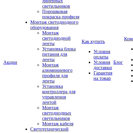
линейных
светильников
Порошковая
покраска профиля
Монтаж светодиодного
оборудования
Монтаж
светодиодной
Ком
Как купить
ленты
Установка блока
Условия
питания для
оплаты
ленты
Акции
Условия
Блог
Монтаж
доставки
алюминиевого
Гарантия
профиля для
на товар
ленты
Установка
контроллера для
управления
лентой
Монтаж
светодиодных
светильников
Монтаж кабеля
Светотехнический