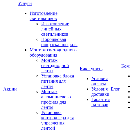
Услуги
Изготовление
светильников
Изготовление
линейных
светильников
Порошковая
покраска профиля
Монтаж светодиодного
оборудования
Монтаж
светодиодной
Ком
Как купить
ленты
Установка блока
Условия
питания для
оплаты
ленты
Акции
Условия
Блог
Монтаж
доставки
алюминиевого
Гарантия
профиля для
на товар
ленты
Установка
контроллера для
управления
лентой