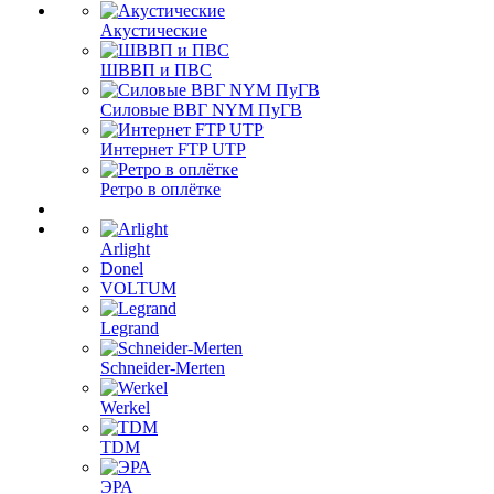
Акустические
ШВВП и ПВС
Силовые ВВГ NYM ПуГВ
Интернет FTP UTP
Ретро в оплётке
Arlight
Donel
VOLTUM
Legrand
Schneider-Merten
Werkel
TDM
ЭРА