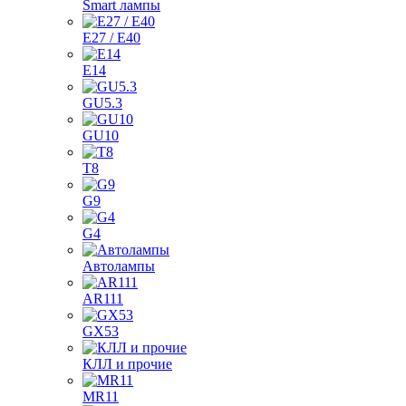
Smart лампы
E27 / E40
E14
GU5.3
GU10
T8
G9
G4
Автолампы
AR111
GX53
КЛЛ и прочие
MR11