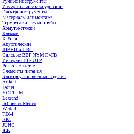
Ручные инструменты
Измерительное оборудование
Электроинструменты
Материалы для монтажа
Термоусаживаемые трубки
Хомуты-стяжки
Клеммы
Кабели
Акустические
ШВВП и ПВС
Силовые ВВГ NYM ПуГВ
Интернет FTP UTP
Ретро в оплётке
Элементы питания
Электроустановочные изделия
Arlight
Donel
VOLTUM
Legrand
Schneider-Merten
Werkel
TDM
ЭРА
JUNG
IEK