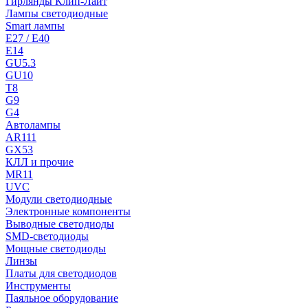
Гирлянды Клип-Лайт
Лампы светодиодные
Smart лампы
E27 / E40
E14
GU5.3
GU10
T8
G9
G4
Автолампы
AR111
GX53
КЛЛ и прочие
MR11
UVC
Модули светодиодные
Электронные компоненты
Выводные светодиоды
SMD-светодиоды
Мощные светодиоды
Линзы
Платы для светодиодов
Инструменты
Паяльное оборудование