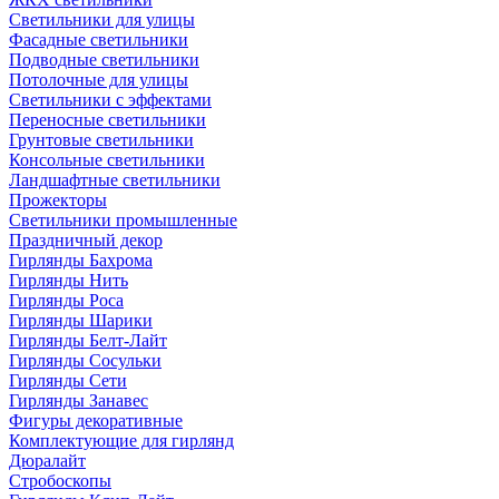
Светильники для улицы
Фасадные светильники
Подводные светильники
Потолочные для улицы
Светильники с эффектами
Переносные светильники
Грунтовые светильники
Консольные светильники
Ландшафтные светильники
Прожекторы
Светильники промышленные
Праздничный декор
Гирлянды Бахрома
Гирлянды Нить
Гирлянды Роса
Гирлянды Шарики
Гирлянды Белт-Лайт
Гирлянды Сосульки
Гирлянды Сети
Гирлянды Занавес
Фигуры декоративные
Комплектующие для гирлянд
Дюралайт
Стробоскопы