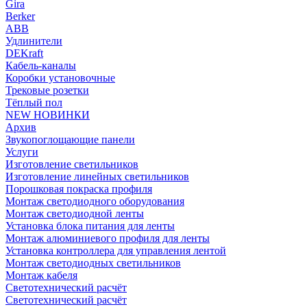
Gira
Berker
ABB
Удлинители
DEKraft
Кабель-каналы
Коробки установочные
Трековые розетки
Тёплый пол
NEW НОВИНКИ
Архив
Звукопоглощающие панели
Услуги
Изготовление светильников
Изготовление линейных светильников
Порошковая покраска профиля
Монтаж светодиодного оборудования
Монтаж светодиодной ленты
Установка блока питания для ленты
Монтаж алюминиевого профиля для ленты
Установка контроллера для управления лентой
Монтаж светодиодных светильников
Монтаж кабеля
Светотехнический расчёт
Светотехнический расчёт