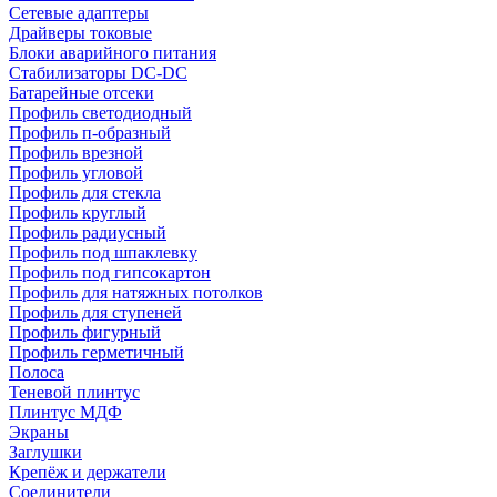
Сетевые адаптеры
Драйверы токовые
Блоки аварийного питания
Стабилизаторы DC-DC
Батарейные отсеки
Профиль светодиодный
Профиль п-образный
Профиль врезной
Профиль угловой
Профиль для стекла
Профиль круглый
Профиль радиусный
Профиль под шпаклевку
Профиль под гипсокартон
Профиль для натяжных потолков
Профиль для ступеней
Профиль фигурный
Профиль герметичный
Полоса
Теневой плинтус
Плинтус МДФ
Экраны
Заглушки
Крепёж и держатели
Соединители