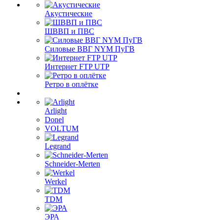
Акустические
ШВВП и ПВС
Силовые ВВГ NYM ПуГВ
Интернет FTP UTP
Ретро в оплётке
Arlight
Donel
VOLTUM
Legrand
Schneider-Merten
Werkel
TDM
ЭРА