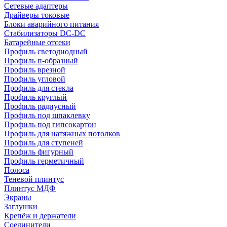
Сетевые адаптеры
Драйверы токовые
Блоки аварийного питания
Стабилизаторы DC-DC
Батарейные отсеки
Профиль светодиодный
Профиль п-образный
Профиль врезной
Профиль угловой
Профиль для стекла
Профиль круглый
Профиль радиусный
Профиль под шпаклевку
Профиль под гипсокартон
Профиль для натяжных потолков
Профиль для ступеней
Профиль фигурный
Профиль герметичный
Полоса
Теневой плинтус
Плинтус МДФ
Экраны
Заглушки
Крепёж и держатели
Соединители