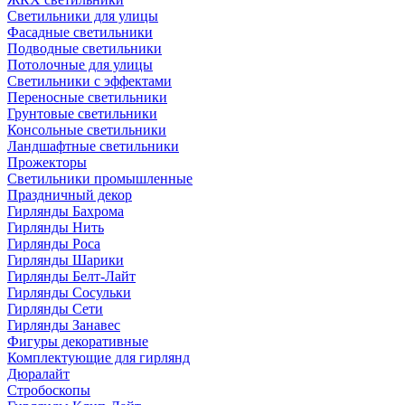
Светильники для улицы
Фасадные светильники
Подводные светильники
Потолочные для улицы
Светильники с эффектами
Переносные светильники
Грунтовые светильники
Консольные светильники
Ландшафтные светильники
Прожекторы
Светильники промышленные
Праздничный декор
Гирлянды Бахрома
Гирлянды Нить
Гирлянды Роса
Гирлянды Шарики
Гирлянды Белт-Лайт
Гирлянды Сосульки
Гирлянды Сети
Гирлянды Занавес
Фигуры декоративные
Комплектующие для гирлянд
Дюралайт
Стробоскопы