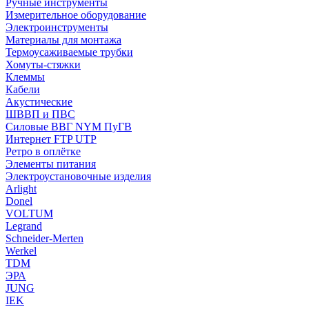
Ручные инструменты
Измерительное оборудование
Электроинструменты
Материалы для монтажа
Термоусаживаемые трубки
Хомуты-стяжки
Клеммы
Кабели
Акустические
ШВВП и ПВС
Силовые ВВГ NYM ПуГВ
Интернет FTP UTP
Ретро в оплётке
Элементы питания
Электроустановочные изделия
Arlight
Donel
VOLTUM
Legrand
Schneider-Merten
Werkel
TDM
ЭРА
JUNG
IEK