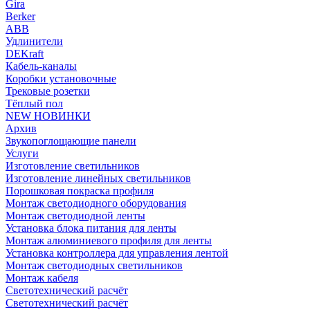
Gira
Berker
ABB
Удлинители
DEKraft
Кабель-каналы
Коробки установочные
Трековые розетки
Тёплый пол
NEW НОВИНКИ
Архив
Звукопоглощающие панели
Услуги
Изготовление светильников
Изготовление линейных светильников
Порошковая покраска профиля
Монтаж светодиодного оборудования
Монтаж светодиодной ленты
Установка блока питания для ленты
Монтаж алюминиевого профиля для ленты
Установка контроллера для управления лентой
Монтаж светодиодных светильников
Монтаж кабеля
Светотехнический расчёт
Светотехнический расчёт