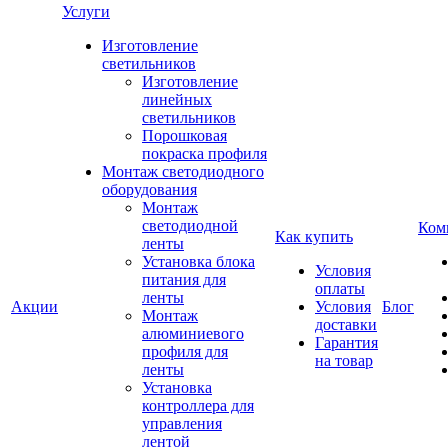
Услуги
Изготовление
светильников
Изготовление
линейных
светильников
Порошковая
покраска профиля
Монтаж светодиодного
оборудования
Монтаж
светодиодной
Ком
Как купить
ленты
Установка блока
Условия
питания для
оплаты
ленты
Акции
Условия
Блог
Монтаж
доставки
алюминиевого
Гарантия
профиля для
на товар
ленты
Установка
контроллера для
управления
лентой