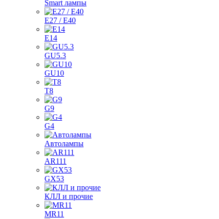
Smart лампы
E27 / E40
E14
GU5.3
GU10
T8
G9
G4
Автолампы
AR111
GX53
КЛЛ и прочие
MR11