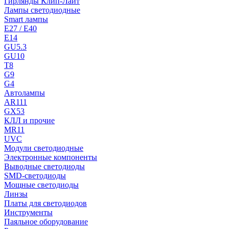
Гирлянды Клип-Лайт
Лампы светодиодные
Smart лампы
E27 / E40
E14
GU5.3
GU10
T8
G9
G4
Автолампы
AR111
GX53
КЛЛ и прочие
MR11
UVC
Модули светодиодные
Электронные компоненты
Выводные светодиоды
SMD-светодиоды
Мощные светодиоды
Линзы
Платы для светодиодов
Инструменты
Паяльное оборудование