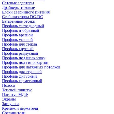
Сетевые адаптеры
Драйверы токовые
Блоки аварийного питания
Стабилизаторы DC-DC
Батарейные отсеки
Профиль светодиодный
Профиль п-образный
Профиль врезной
Профиль угловой
Профиль для стекла
Профиль круглый
Профиль радиусный
Профиль под шпаклевку
Профиль под гипсокартон
Профиль для натяжных потолков
Профиль для ступеней
Профиль фигурный
Профиль герметичный
Полоса
Теневой плинтус
Плинтус МДФ
Экраны
Заглушки
Крепёж и держатели
Соединители