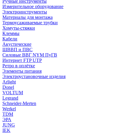
Ручные инструменты
Измерительное оборудование
Электроинструменты
Материалы для монтажа
Термоусаживаемые трубки
Хомуты-стяжки
Клеммы
Кабели
Акустические
ШВВП и ПВС
Силовые ВВГ NYM ПуГВ
Интернет FTP UTP
Ретро в оплётке
Элементы питания
Электроустановочные изделия
Arlight
Donel
VOLTUM
Legrand
Schneider-Merten
Werkel
TDM
ЭРА
JUNG
IEK