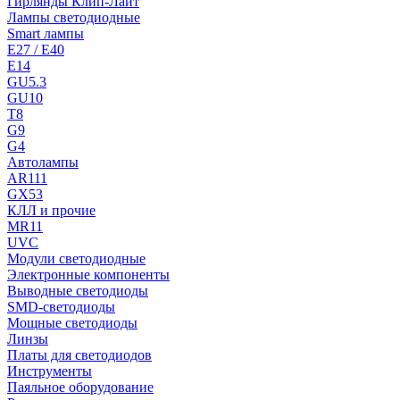
Гирлянды Клип-Лайт
Лампы светодиодные
Smart лампы
E27 / E40
E14
GU5.3
GU10
T8
G9
G4
Автолампы
AR111
GX53
КЛЛ и прочие
MR11
UVC
Модули светодиодные
Электронные компоненты
Выводные светодиоды
SMD-светодиоды
Мощные светодиоды
Линзы
Платы для светодиодов
Инструменты
Паяльное оборудование