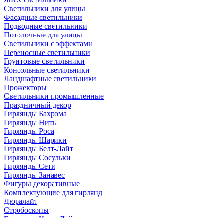
Светильники для улицы
Фасадные светильники
Подводные светильники
Потолочные для улицы
Светильники с эффектами
Переносные светильники
Грунтовые светильники
Консольные светильники
Ландшафтные светильники
Прожекторы
Светильники промышленные
Праздничный декор
Гирлянды Бахрома
Гирлянды Нить
Гирлянды Роса
Гирлянды Шарики
Гирлянды Белт-Лайт
Гирлянды Сосульки
Гирлянды Сети
Гирлянды Занавес
Фигуры декоративные
Комплектующие для гирлянд
Дюралайт
Стробоскопы