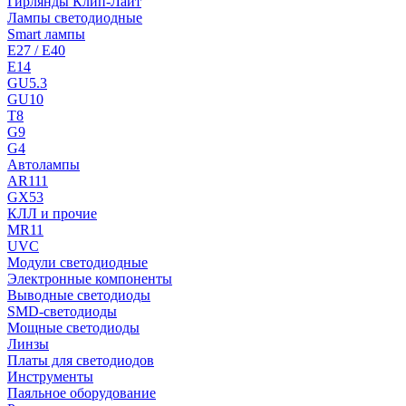
Гирлянды Клип-Лайт
Лампы светодиодные
Smart лампы
E27 / E40
E14
GU5.3
GU10
T8
G9
G4
Автолампы
AR111
GX53
КЛЛ и прочие
MR11
UVC
Модули светодиодные
Электронные компоненты
Выводные светодиоды
SMD-светодиоды
Мощные светодиоды
Линзы
Платы для светодиодов
Инструменты
Паяльное оборудование