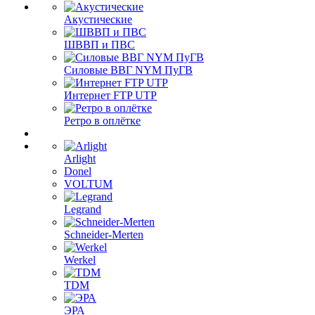
Акустические
ШВВП и ПВС
Силовые ВВГ NYM ПуГВ
Интернет FTP UTP
Ретро в оплётке
Arlight
Donel
VOLTUM
Legrand
Schneider-Merten
Werkel
TDM
ЭРА