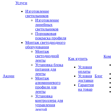
Услуги
Изготовление
светильников
Изготовление
линейных
светильников
Порошковая
покраска профиля
Монтаж светодиодного
оборудования
Монтаж
светодиодной
Ком
Как купить
ленты
Установка блока
Условия
питания для
оплаты
ленты
Акции
Условия
Блог
Монтаж
доставки
алюминиевого
Гарантия
профиля для
на товар
ленты
Установка
контроллера для
управления
лентой