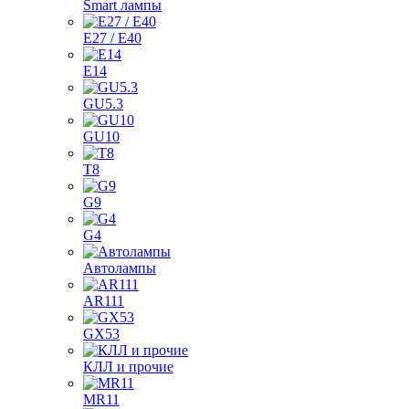
Smart лампы
E27 / E40
E14
GU5.3
GU10
T8
G9
G4
Автолампы
AR111
GX53
КЛЛ и прочие
MR11