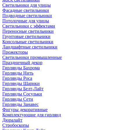
Светильники для улицы
Фасадные светильники
Подводные светильники
Потолочные для улицы
Светильники с эффектами
Переносные светильники
Грунтовые светильники
Консольные светильники
Ландшафтные светильники
Прожекторы
Светильники промышленные
Праздничный декор
Гирлянды Бахрома
Гирлянды Нить
Гирлянды Роса
Гирлянды Шарики
Гирлянды Белт-Лайт
Гирлянды Сосульки
Гирлянды Сети
Гирлянды Занавес
Фигуры декоративные
Комплектующие для гирлянд
Дюралайт
Стробоскопы