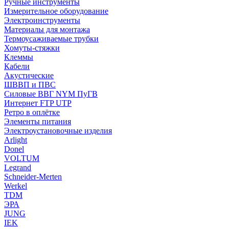
Ручные инструменты
Измерительное оборудование
Электроинструменты
Материалы для монтажа
Термоусаживаемые трубки
Хомуты-стяжки
Клеммы
Кабели
Акустические
ШВВП и ПВС
Силовые ВВГ NYM ПуГВ
Интернет FTP UTP
Ретро в оплётке
Элементы питания
Электроустановочные изделия
Arlight
Donel
VOLTUM
Legrand
Schneider-Merten
Werkel
TDM
ЭРА
JUNG
IEK