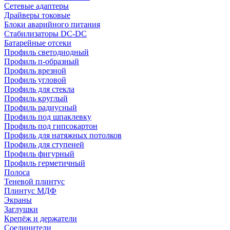
Сетевые адаптеры
Драйверы токовые
Блоки аварийного питания
Стабилизаторы DC-DC
Батарейные отсеки
Профиль светодиодный
Профиль п-образный
Профиль врезной
Профиль угловой
Профиль для стекла
Профиль круглый
Профиль радиусный
Профиль под шпаклевку
Профиль под гипсокартон
Профиль для натяжных потолков
Профиль для ступеней
Профиль фигурный
Профиль герметичный
Полоса
Теневой плинтус
Плинтус МДФ
Экраны
Заглушки
Крепёж и держатели
Соединители