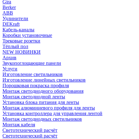
Gira
Berker
ABB
Удлинители
DEKraft
Кабель-каналы
Коробки установочные
Трековые розетки
Тёплый пол
NEW НОВИНКИ
Архив
Звукопоглощающие панели
Услуги
Изготовление светильников
Изготовление линейных светильников
Порошковая покраска профиля
Монтаж светодиодного оборудования
Монтаж светодиодной ленты
Установка блока питания для ленты
Монтаж алюминиевого профиля для ленты
Установка контроллера для управления лентой
Монтаж светодиодных светильников
Монтаж кабеля
Светотехнический расчёт
Светотехнический расчёт