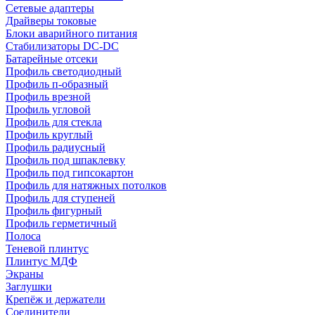
Сетевые адаптеры
Драйверы токовые
Блоки аварийного питания
Стабилизаторы DC-DC
Батарейные отсеки
Профиль светодиодный
Профиль п-образный
Профиль врезной
Профиль угловой
Профиль для стекла
Профиль круглый
Профиль радиусный
Профиль под шпаклевку
Профиль под гипсокартон
Профиль для натяжных потолков
Профиль для ступеней
Профиль фигурный
Профиль герметичный
Полоса
Теневой плинтус
Плинтус МДФ
Экраны
Заглушки
Крепёж и держатели
Соединители