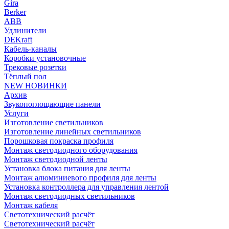
Gira
Berker
ABB
Удлинители
DEKraft
Кабель-каналы
Коробки установочные
Трековые розетки
Тёплый пол
NEW НОВИНКИ
Архив
Звукопоглощающие панели
Услуги
Изготовление светильников
Изготовление линейных светильников
Порошковая покраска профиля
Монтаж светодиодного оборудования
Монтаж светодиодной ленты
Установка блока питания для ленты
Монтаж алюминиевого профиля для ленты
Установка контроллера для управления лентой
Монтаж светодиодных светильников
Монтаж кабеля
Светотехнический расчёт
Светотехнический расчёт