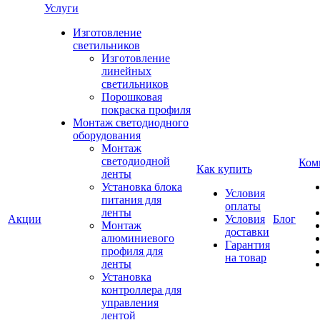
Услуги
Изготовление
светильников
Изготовление
линейных
светильников
Порошковая
покраска профиля
Монтаж светодиодного
оборудования
Монтаж
светодиодной
Ком
Как купить
ленты
Установка блока
Условия
питания для
оплаты
ленты
Акции
Условия
Блог
Монтаж
доставки
алюминиевого
Гарантия
профиля для
на товар
ленты
Установка
контроллера для
управления
лентой