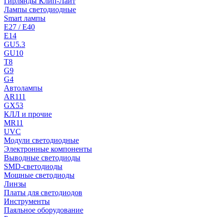
Гирлянды Клип-Лайт
Лампы светодиодные
Smart лампы
E27 / E40
E14
GU5.3
GU10
T8
G9
G4
Автолампы
AR111
GX53
КЛЛ и прочие
MR11
UVC
Модули светодиодные
Электронные компоненты
Выводные светодиоды
SMD-светодиоды
Мощные светодиоды
Линзы
Платы для светодиодов
Инструменты
Паяльное оборудование