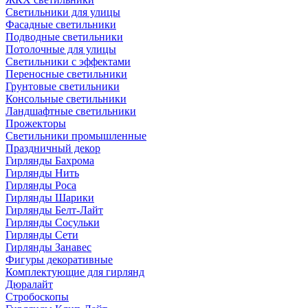
Светильники для улицы
Фасадные светильники
Подводные светильники
Потолочные для улицы
Светильники с эффектами
Переносные светильники
Грунтовые светильники
Консольные светильники
Ландшафтные светильники
Прожекторы
Светильники промышленные
Праздничный декор
Гирлянды Бахрома
Гирлянды Нить
Гирлянды Роса
Гирлянды Шарики
Гирлянды Белт-Лайт
Гирлянды Сосульки
Гирлянды Сети
Гирлянды Занавес
Фигуры декоративные
Комплектующие для гирлянд
Дюралайт
Стробоскопы