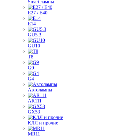
Smart лампы
E27 / E40
E14
GU5.3
GU10
T8
G9
G4
Автолампы
AR111
GX53
КЛЛ и прочие
MR11