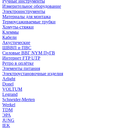
Ручные инструменты
Измерительное оборудование
Электроинструменты
Материалы для монтажа
Термоусаживаемые трубки
Хомуты-стяжки
Клеммы
Кабели
Акустические
ШВВП и ПВС
Силовые ВВГ NYM ПуГВ
Интернет FTP UTP
Ретро в оплётке
Элементы питания
Электроустановочные изделия
Arlight
Donel
VOLTUM
Legrand
Schneider-Merten
Werkel
TDM
ЭРА
JUNG
IEK