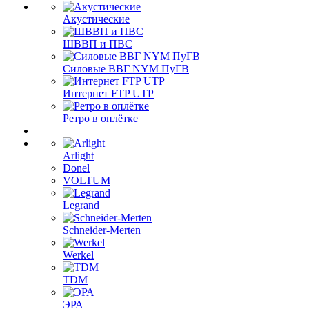
Акустические
ШВВП и ПВС
Силовые ВВГ NYM ПуГВ
Интернет FTP UTP
Ретро в оплётке
Arlight
Donel
VOLTUM
Legrand
Schneider-Merten
Werkel
TDM
ЭРА