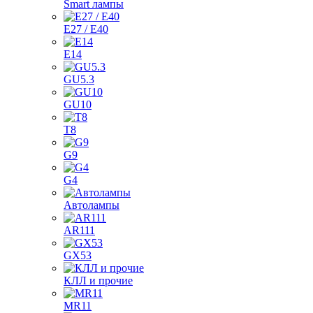
Smart лампы
E27 / E40
E14
GU5.3
GU10
T8
G9
G4
Автолампы
AR111
GX53
КЛЛ и прочие
MR11