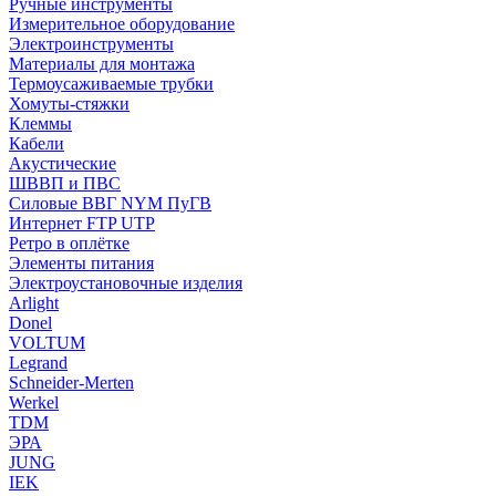
Ручные инструменты
Измерительное оборудование
Электроинструменты
Материалы для монтажа
Термоусаживаемые трубки
Хомуты-стяжки
Клеммы
Кабели
Акустические
ШВВП и ПВС
Силовые ВВГ NYM ПуГВ
Интернет FTP UTP
Ретро в оплётке
Элементы питания
Электроустановочные изделия
Arlight
Donel
VOLTUM
Legrand
Schneider-Merten
Werkel
TDM
ЭРА
JUNG
IEK