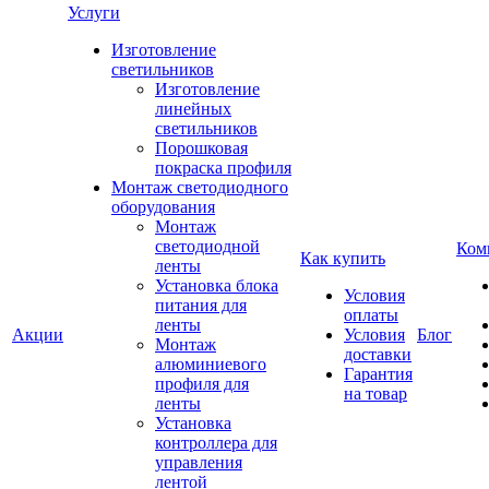
Услуги
Изготовление
светильников
Изготовление
линейных
светильников
Порошковая
покраска профиля
Монтаж светодиодного
оборудования
Монтаж
светодиодной
Ком
Как купить
ленты
Установка блока
Условия
питания для
оплаты
ленты
Акции
Условия
Блог
Монтаж
доставки
алюминиевого
Гарантия
профиля для
на товар
ленты
Установка
контроллера для
управления
лентой