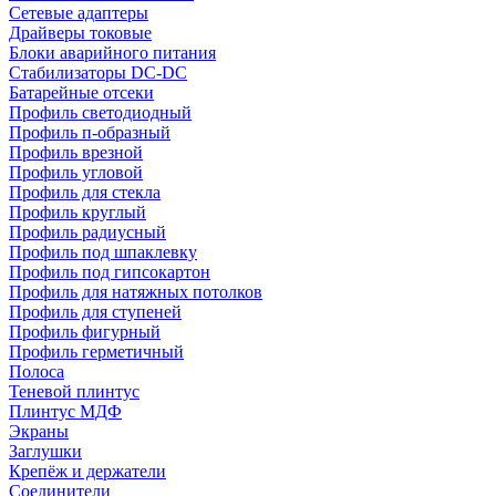
Сетевые адаптеры
Драйверы токовые
Блоки аварийного питания
Стабилизаторы DC-DC
Батарейные отсеки
Профиль светодиодный
Профиль п-образный
Профиль врезной
Профиль угловой
Профиль для стекла
Профиль круглый
Профиль радиусный
Профиль под шпаклевку
Профиль под гипсокартон
Профиль для натяжных потолков
Профиль для ступеней
Профиль фигурный
Профиль герметичный
Полоса
Теневой плинтус
Плинтус МДФ
Экраны
Заглушки
Крепёж и держатели
Соединители