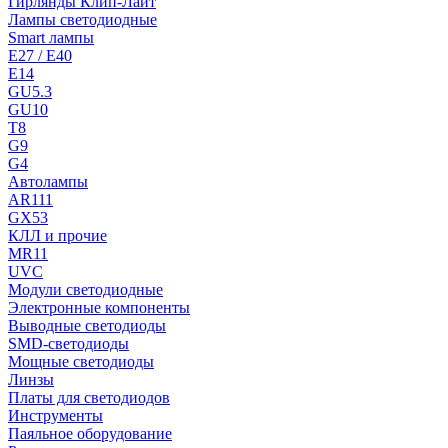
Гирлянды Клип-Лайт
Лампы светодиодные
Smart лампы
E27 / E40
E14
GU5.3
GU10
T8
G9
G4
Автолампы
AR111
GX53
КЛЛ и прочие
MR11
UVC
Модули светодиодные
Электронные компоненты
Выводные светодиоды
SMD-светодиоды
Мощные светодиоды
Линзы
Платы для светодиодов
Инструменты
Паяльное оборудование