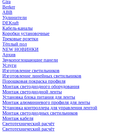
Gira
Berker
ABB
Удлинители
DEKraft
Кабель-каналы
Коробки установочные
Трековые розетки
Тёплый пол
NEW НОВИНКИ
Архив
Звукопоглощающие панели
Услуги
Изготовление светильников
Изготовление линейных светильников
Порошковая покраска профиля
Монтаж светодиодного оборудования
Монтаж светодиодной ленты
Установка блока питания для ленты
Монтаж алюминиевого профиля для ленты
Установка контроллера для управления лентой
Монтаж светодиодных светильников
Монтаж кабеля
Светотехнический расчёт
Светотехнический расчёт