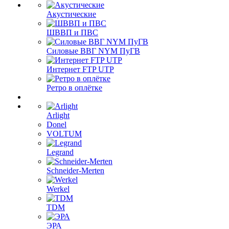
Акустические
ШВВП и ПВС
Силовые ВВГ NYM ПуГВ
Интернет FTP UTP
Ретро в оплётке
Arlight
Donel
VOLTUM
Legrand
Schneider-Merten
Werkel
TDM
ЭРА