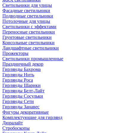
Светильники для улицы
Фасадные светильники
Подводные светильники
Потолочные для улицы
Светильники с эффектами
Переносные светильники
Грунтовые светильники
Консольные светильники
Ландшафтные светильники
Прожекторы
Светильники промышленные
Праздничный декор
Гирлянды Бахрома
Гирлянды Нить
Гирлянды Роса
Гирлянды Шарики
Гирлянды Белт-Лайт
Гирлянды Сосульки
Гирлянды Сети
Гирлянды Занавес
Фигуры декоративные
Комплектующие для гирлянд
Дюралайт
Стробоскопы